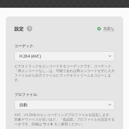
設定
高度な
コーデック:
H.264 (AVC)
ビデオトラックをエンコードするコーデックです。コーデック
「再エンコードなし」は、可能であれば再エンコードせずに入力
ファイルから出力ファイルにヴィデオストリームをコピーしま
す。
プロファイル:
自動
AVC （H.264) のエンコーディングプロファイルを設定します。
対象デヴァイスが古いほど、「低品質」プロファイルを設定する
べきです。詳細は
ウィキ
をご参照ください。