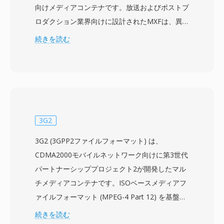
向けメディアコンテナです。放送およびポストプ
ロダクション業界向けに設計されたMXFは、異
なる制作システムやプラットフォーム間で映像、
続きを読む
音声、豊富な記述メタデータを伝送するためのベ
ンダー中立のラッパーを提供します。フォーマッ
トは、MPEG-2、AVC-Intra、DNxHD、
DNxHR、ProRes、JPEG 2000を含む幅広いプロ
フェッショナルコーデックをサポートし、プロキ
シ編集からマスター品質のアーカイブまで、さま
3G2
ざまな品質レベルに適応できます。広範なメタデ
3G2 (3GPP2ファイルフォーマット) は、
ータフレームワークがMXFの特徴的な要素であ
CDMA2000モバイルネットワーク向けに第3世代
り、タイムコード、クリップ名、記述マーカー、
パートナーシッププロジェクト2が開発したマル
ソース参照、技術パラメータなどの制作情報を構
チメディアコンテナです。ISOベースメディアフ
造化されたKey-Length-Value (KLV) エンコーデ
ァイルフォーマット (MPEG-4 Part 12) を基盤と
ィングスキームで格納します。このメタデータは
し、H.263またはMPEG-4 Visualでエンコードさ
続きを読む
制作チェーン全体を通じてコンテンツとともに伝