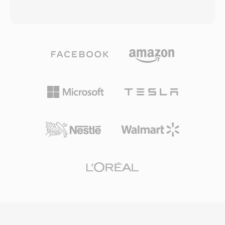
れた映像と、AMR、EVRC、AACコーデックによ
搬し、ファイルがインジェスト、編集、グラフィ
る音声を格納します。仕様は2003年12月に初め
ックス、プレイアウト、アーカイブシステム間を
て公開され、CDMAベースの携帯電話とネットワ
移動する際の情報損失リスクを低減します。
ークがマルチメディアメッセージングや動画再生
MXFファイルは、シンプルな単一アイテムパッ
を処理するための標準化された方法を提供しまし
ケージ (OP1a) から複雑なマルチアイテムプレイ
た。3G2ファイルは極めて低帯域幅の環境向けに
リストまで、異なる複雑度レベルを定義するオペ
設計されており、30-60 kbpsという低ビットレ
レーショナルパターンシステムを使用していま
ートでも再生可能な画質を実現します。これによ
す。主要な放送機器メーカーやファイルベースの
り、処理能力やストレージが限られたモバイル端
ワークフローシステムがMXFを普遍的にサポー
末での動画撮影に特に効率的です。コンテナは複
トしており、放送で使用されるAS-02やAS-11な
数のトラック、字幕用のタイムドテキスト、埋め
どの規格のインターチェンジフォーマットとして
込みメタデータをサポートしています。大きな利
も機能しています。
点の一つは、2000年代半ばのCDMA端末とのほ
ぼ完全な互換性であり、幅広いモバイルデバイス
で確実に再生できます。MP4などの新しいフォ
ーマットがほとんどの用途で3G2に取って代わり