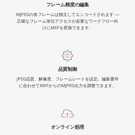
フレーム精度の編集
ため、Webベースの監視アプリケーションへの
MJPEGの各フレームは独立してエンコードされます —
実装が容易であり、コーデックのシンプルさによ
正確なフレーム単位アクセスが必要なワークフロー向
りリソースが制約された組み込みハードウェアで
けにMXFを変換できます。
も確実にデコードできます。
品質制御
JPEG品質、解像度、フレームレートを設定。編集要件
に合わせてMXFからのMJPEG出力を調整できます。
オンライン処理