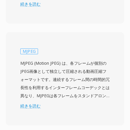
なる制作システムやプラットフォーム間で映像、
続きを読む
音声、豊富な記述メタデータを伝送するためのベ
ンダー中立のラッパーを提供します。フォーマッ
トは、MPEG-2、AVC-Intra、DNxHD、
DNxHR、ProRes、JPEG 2000を含む幅広いプロ
フェッショナルコーデックをサポートし、プロキ
シ編集からマスター品質のアーカイブまで、さま
MJPEG
ざまな品質レベルに適応できます。広範なメタデ
MJPEG (Motion JPEG) は、各フレームが個別の
ータフレームワークがMXFの特徴的な要素であ
JPEG画像として独立して圧縮される動画圧縮フ
り、タイムコード、クリップ名、記述マーカー、
ォーマットです。連続するフレーム間の時間的冗
ソース参照、技術パラメータなどの制作情報を構
長性を利用するインターフレームコーデックとは
造化されたKey-Length-Value (KLV) エンコーデ
異なり、MJPEGは各フレームをスタンドアロン
ィングスキームで格納します。このメタデータは
の写真として扱い、静止画像JPEG符号化で馴染
続きを読む
制作チェーン全体を通じてコンテンツとともに伝
み深い離散コサイン変換圧縮を適用します。この
搬し、ファイルがインジェスト、編集、グラフィ
アプローチはJPEG規格自体の策定と同時期の
ックス、プレイアウト、アーカイブシステム間を
1992年に遡り、デジタルビデオを圧縮する最も