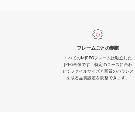
ム、医療画像処理、産業用マシンビジョン
り、個々のフレームの完全性と低処理レイ
ーフレームコーデックと比較した場合の高
れます。フォーマットは10:1から20:1の
質を維持しますが、同等品質でのビットレ
比較して大幅に高くなります。MJPEGスト
フレームごとの制御
きるため、Webベースの監視アプリケー
すべてのMJPEGフレームは独立した
り、コーデックのシンプルさによりリソー
JPEG画像です。特定のニーズに合わ
せてファイルサイズと画質のバランス
ハードウェアでも確実にデコードできます
を取る品質設定を調整できます。