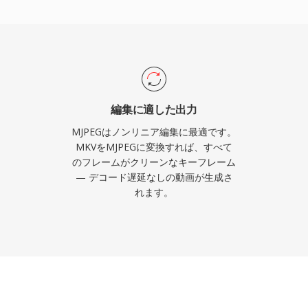
で一般的に使用されてお
テンシが、最新のインタ
帯域幅要件よりも重視さ
典型的な圧縮比で良好な画
ートは時間的圧縮方式と
リームはHTTPで配信で
編集に適した出力
ションへの実装が容易であ
MJPEGはノンリニア編集に最適です。
スが制約された組み込み
MKVをMJPEGに変換すれば、すべて
のフレームがクリーンなキーフレーム
。
— デコード遅延なしの動画が生成さ
れます。