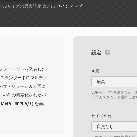
ファイルサイズの最大限度 または
サインアップ
設定
年12月にフォーマットを発表した
画質:
プンスタンダードのマルチメ
最高
のマトリョーシカ人形に
VBRモードで画質を設定し
、XMLの簡素化されたバ
は「カスタム」を選択しま
 Meta Language) を基盤
を提供します。MKVは、
サイズ変更:
で、オーディオ用のAAC、
変更なし
のビデオ、オーディオ、字