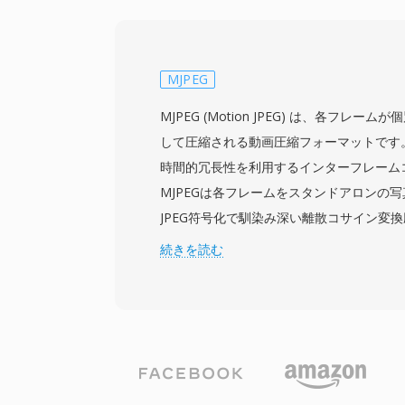
幕トラックを単一ファイル内に格納できま
的な字幕サポートであり、シンプルなSRT
タイル字幕、Blu-rayディスクのビットマ
で対応しています。MKVはチャプターマー
MJPEG
イル字幕に必要なフォントなど)、タグ付
MJPEG (Motion JPEG) は、各フレー
ており、利用可能な中で最も機能豊富なコ
して圧縮される動画圧縮フォーマットです
プンな仕様により、どの開発者もライセン
時間的冗長性を利用するインターフレーム
きを実装でき、メディアプレーヤー、スト
MJPEGは各フレームをスタンドアロンの
コーディングソフトウェア全体で幅広い採
JPEG符号化で馴染み深い離散コサイン変
実上あらゆるコーデックの組み合わせを単
アプローチはJPEG規格自体の策定と同時期
続きを読む
にカプセル化する能力により、MKVは高
ルビデオを圧縮する最も初期の実用的な方
ブ、個人メディアライブラリに好まれるコ
されました。MJPEGのフレーム内のみの
的な利点があります。隣接するフレームを
意のフレームに個別にアクセス・編集でき
レーム精度のランダムアクセスが要求され
常に適しています。MJPEGはIPカメラ、