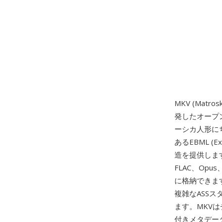
MKV (Matr
発したオープ
ーシカ人形に
あるEBML (E
造を提供します
FLAC、Op
に格納できま
複雑なASSス
ます。MKV
付きメタデー