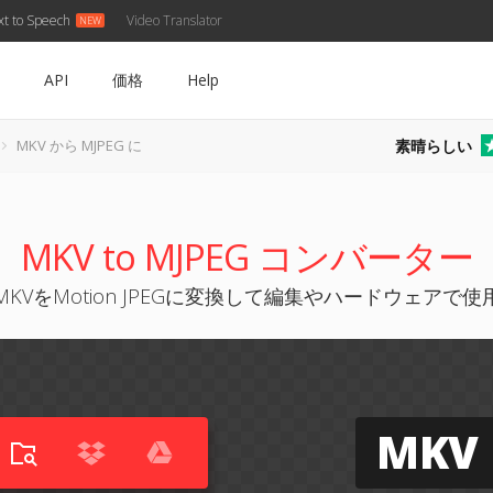
xt to Speech
Video Translator
API
価格
Help
素晴らしい
MKV から MJPEG に
MKV to MJPEG コンバーター
MKVをMotion JPEGに変換して編集やハードウェアで使
MKV