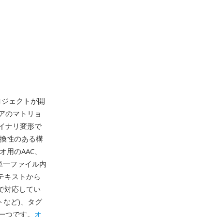
ロジェクトが開
アのマトリョ
イナリ変形で
前方互換性のある構
オ用のAAC、
を単一ファイル内
テキストから
まで対応してい
トなど)、タグ
一つです。
オ