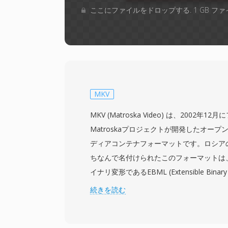
ここにファイルをドロップする. 1 GB 
MKV
MKV (Matroska Video) は、2002
Matroskaプロジェクトが開発したオー
ディアコンテナフォーマットです。ロシア
ちなんで名付けられたこのフォーマットは
イナリ変形であるEBML (Extensible Binary
としており、柔軟で前方互換性のある構造
続きを読む
映像用のH.264やHEVCからVP9やAV1ま
FLAC、Opus、DTSまで、事実上無制限