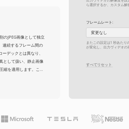
す。際立った機能は包括
出力ヴィデオの解像度を設
ら選択するか、カスタム解
テキストから複雑なASSス
ップベースPGSトラックま
フレームレート:
カー、添付ファイル (スタ
変更なし
きメタデータもサポートし
ムが個別のJPEG画像として独立
ンテナの一つです。オー
またこの設定は1 秒あた
。連続するフレーム間の
が変化し、出力ヴィデオの
ス料なしにMKVの読み書
コーデックとは異なり、
リーミングツール、エン
写真として扱い、静止画像
すべてリセット
用を推進しています。事
換圧縮を適用します。この
一の整理されたファイル
の1992年に遡り、デジタ
品質な動画配信、アーカイ
法の一つとして広く採用
ンテナとなっています。
性質には、いくつかの実用
デコードすることなく任
るため、ビデオ編集やフ
るアプリケーションに非
セキュリティ監視システ