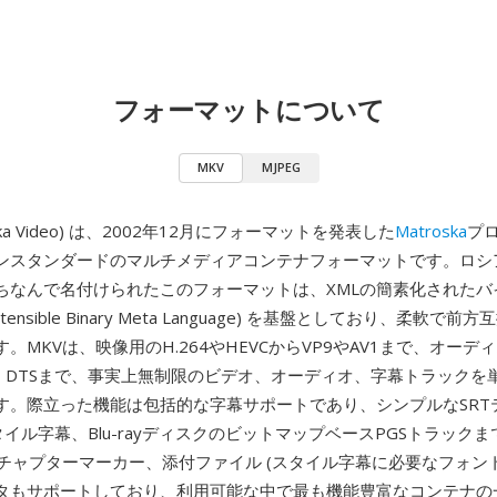
フォーマットについて
MKV
MJPEG
oska Video) は、2002年12月にフォーマットを発表した
Matroska
プ
ンスタンダードのマルチメディアコンテナフォーマットです。ロシ
ちなんで名付けられたこのフォーマットは、XMLの簡素化されたバ
xtensible Binary Meta Language) を基盤としており、柔軟で
。MKVは、映像用のH.264やHEVCからVP9やAV1まで、オーディ
us、DTSまで、事実上無制限のビデオ、オーディオ、字幕トラック
す。際立った機能は包括的な字幕サポートであり、シンプルなSRT
タイル字幕、Blu-rayディスクのビットマップベースPGSトラック
はチャプターマーカー、添付ファイル (スタイル字幕に必要なフォン
タもサポートしており、利用可能な中で最も機能豊富なコンテナの