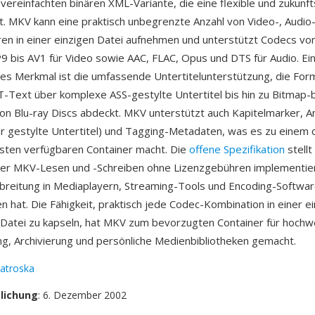
 vereinfachten binären XML-Variante, die eine flexible und zukunf
et. MKV kann eine praktisch unbegrenzte Anzahl von Video-, Audio
ren in einer einzigen Datei aufnehmen und unterstützt Codecs vo
 bis AV1 für Video sowie AAC, FLAC, Opus und DTS für Audio. Ei
s Merkmal ist die umfassende Untertitelunterstützung, die For
-Text über komplexe ASS-gestylte Untertitel bis hin zu Bitmap-
n Blu-ray Discs abdeckt. MKV unterstützt auch Kapitelmarker, A
für gestylte Untertitel) und Tagging-Metadaten, was es zu einem 
hsten verfügbaren Container macht. Die
offene Spezifikation
stellt
kler MKV-Lesen und -Schreiben ohne Lizenzgebühren implementie
rbreitung in Mediaplayern, Streaming-Tools und Encoding-Softwa
n hat. Die Fähigkeit, praktisch jede Codec-Kombination in einer ei
 Datei zu kapseln, hat MKV zum bevorzugten Container für hochw
ng, Archivierung und persönliche Medienbibliotheken gemacht.
atroska
tlichung
: 6. Dezember 2002