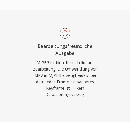
en, was es
Videoschnitt und
ugriff erfordern. MJPEG
erwachung, medizinischer
on eingesetzt, wo die
erarbeitungslatenz den
Bearbeitungsfreundliche
Ausgabe
zu modernen Interframe-
ypische
MJPEG ist ideal für nichtlineare
Bearbeitung. Die Umwandlung von
ter visueller Qualität,
MKV in MJPEG erzeugt Video, bei
ls temporale
dem jedes Frame ein sauberes
 Qualität. MJPEG-
Keyframe ist — kein
 werden, was die
Dekodierungsverzug.
rwachungsanwendungen
 des Codecs
elbst auf
rdware.