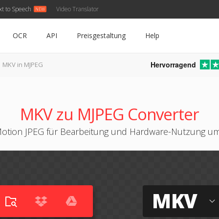
xt to Speech
Video Translator
OCR
API
Preisgestaltung
Help
Hervorragend
MKV in MJPEG
MKV zu MJPEG Converter
otion JPEG für Bearbeitung und Hardware-Nutzung 
MKV