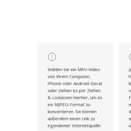
1
Wählen Sie ein MKV-Video
J
von Ihrem Computer,
h
iPhone oder Android-Gerät
k
oder ziehen es per Ziehen
v
& Loslassen hierher, um es
F
ins MJPEG-Format zu
e
konvertieren. Sie können
d
außerdem einen Link zu
e
irgendeiner Internetquelle
u