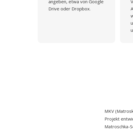
angeben, etwa von Google
V
Drive oder Dropbox.
A
w
u
u
MKV (Matroska
Projekt entwi
Matroschka-Sc