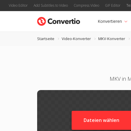
Video Editor
Add Subtitles to Video
Compress Video
GIF Editor
Te
Konvertieren
Startseite
Video-Konverter
MKV-Konverter
MKV in M
Dateien wählen