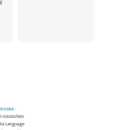
ng
troska
-
n russischen
eta Language