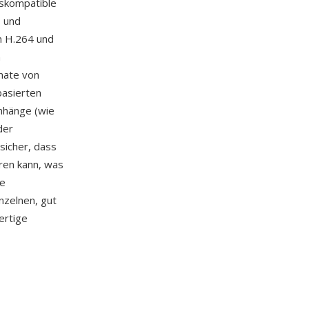
tskompatible
- und
n H.264 und
n
mate von
basierten
nhänge (wie
der
 sicher, dass
ren kann, was
re
nzelnen, gut
ertige