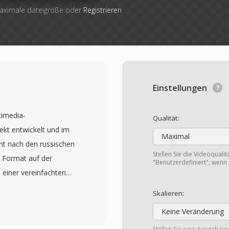
maximale dateigröße oder
Registrieren
Einstellungen
timedia-
Qualität:
kt entwickelt und im
Maximal
nt nach den russischen
Stellen Sie die Videoquali
 Format auf der
"Benutzerdefiniert", wenn 
 einer vereinfachten
nd zukunftskompatible
Skalieren:
 unbegrenzte Anzahl von
Keine Veränderung
er einzigen Datei