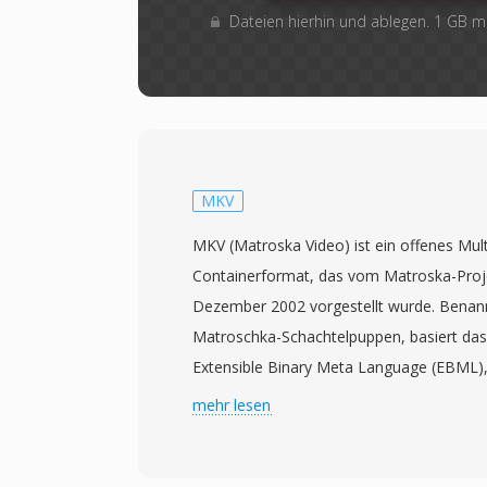
Dateien hierhin und ablegen. 1 GB 
MKV
MKV (Matroska Video) ist ein offenes Mul
Containerformat, das vom Matroska-Proje
Dezember 2002 vorgestellt wurde. Benan
Matroschka-Schachtelpuppen, basiert das
Extensible Binary Meta Language (EBML),
binären XML-Variante, die eine flexible u
mehr lesen
Struktur bietet. MKV kann eine praktisch
Video-, Audio- und Untertitelspuren in ein