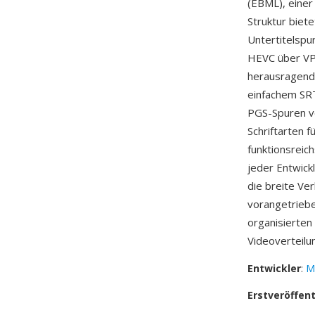
(EBML), einer
Struktur biet
Untertitelspu
HEVC über VP9
herausragende
einfachem SRT
PGS-Spuren vo
Schriftarten 
funktionsreic
jeder Entwic
die breite Ve
vorangetriebe
organisierten
Videoverteilu
Entwickler
:
M
Erstveröffen