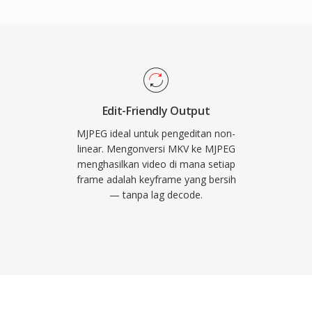
ntuk pengeditan video
 dengan akurasi frame.
 IP, sistem
dan visi mesin industri,
latensi pemrosesan rendah
h yang lebih tinggi
Edit-Friendly Output
ormat ini mencapai
MJPEG ideal untuk pengeditan non-
sambil mempertahankan
linear. Mengonversi MKV ke MJPEG
menghasilkan video di mana setiap
it rate yang jauh lebih
frame adalah keyframe yang bersih
 untuk kualitas setara.
— tanpa lag decode.
HTTP, menjadikannya
 pemantauan berbasis
an decoding yang andal
 dengan sumber daya