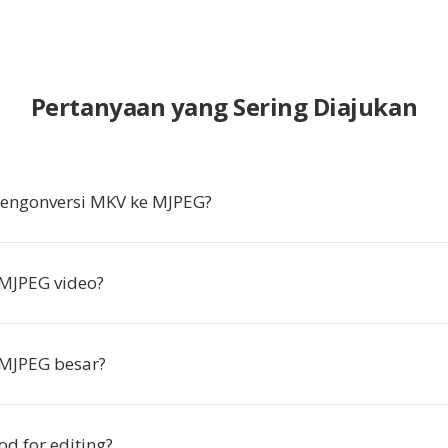
Pertanyaan yang Sering Diajukan
ngonversi MKV ke MJPEG?
MJPEG video?
 MJPEG besar?
od for editing?