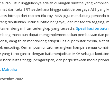
 audio. Fitur unggulannya adalah dukungan subtitle yang komprehe
mat dari teks SRT sederhana hingga subtitle bergaya ASS yang 
asis bitmap dari cakram Blu-ray. MKV juga mendukung penanda b
 yang dibutuhkan untuk subtitle bergaya), dan metadata tagging, 
ntainer dengan fitur terlengkap yang tersedia.
Spesifikasi terbuka
bang mana pun dapat mengimplementasikan pembacaan dan pe
isensi, yang telah mendorong adopsi luas di pemutar media, alat s
nak encoding. Kemampuan untuk merangkum hampir semua kombin
le yang terorganisir dengan baik menjadikan MKV sebagai kontainer
eo berkualitas tinggi, pengarsipan, dan perpustakaan media pribadi
g
:
Matroska
Desember 2002