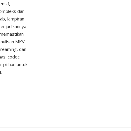
nsif,
kompleks dan
ab, lampiran
menjadikannya
memastikan
nulisan MKV
treaming, dan
asi codec
 pilihan untuk
.