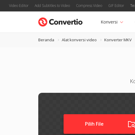
Video Editor
Add Subtitles to Video
Compress Video
GIF Editor
Te
Konversi
Beranda
Alat konversi video
Konverter MKV
K
Pilih File