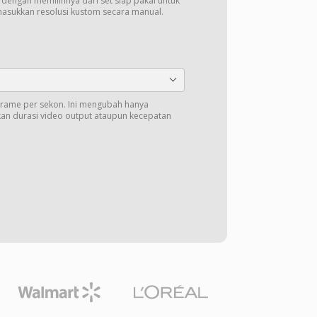
t dengan memilihnya dari set siap pakai untuk
masukkan resolusi kustom secara manual.
 frame per sekon. Ini mengubah hanya
an durasi video output ataupun kecepatan