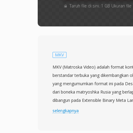
Taruh file di sini. 1 GB Ukuran f
MKV
MKV (Matroska Video) adalah format kont
berstandar terbuka yang dikembangkan o
yang mengumumkan format ini pada Des
dari boneka matryoshka Rusia yang berlapi
dibangun pada Extensible Binary Meta La
biner XML yang disederhanakan dan meny
selengkapnya
fleksibel serta kompatibel ke depan. MK
video, audio, dan subtitle dalam jumlah ya