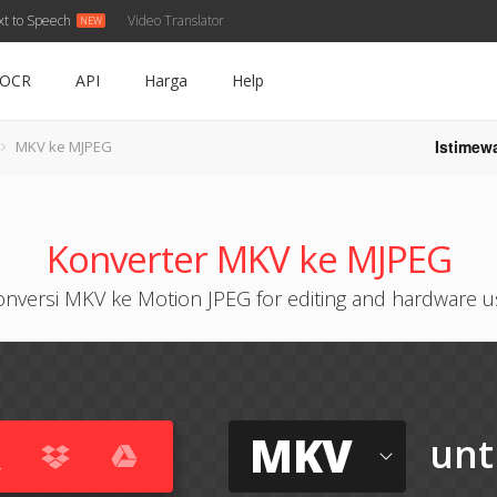
xt to Speech
Video Translator
OCR
API
Harga
Help
Istimew
MKV ke MJPEG
Konverter MKV ke MJPEG
onversi MKV ke Motion JPEG for editing and hardware u
MKV
unt