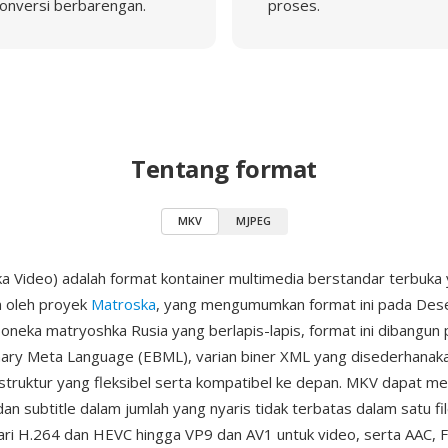
onversi berbarengan.
proses.
Tentang format
MKV
MJPEG
 Video) adalah format kontainer multimedia berstandar terbuka
 oleh proyek
Matroska
, yang mengumumkan format ini pada De
boneka matryoshka Rusia yang berlapis-lapis, format ini dibangun
nary Meta Language (EBML), varian biner XML yang disederhanak
truktur yang fleksibel serta kompatibel ke depan. MKV dapat m
 dan subtitle dalam jumlah yang nyaris tidak terbatas dalam satu f
ari H.264 dan HEVC hingga VP9 dan AV1 untuk video, serta AAC, 