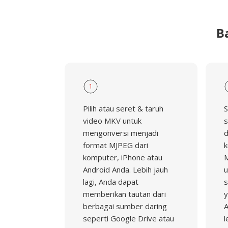
B
1
Pilih atau seret & taruh
S
video MKV untuk
s
mengonversi menjadi
d
format MJPEG dari
k
komputer, iPhone atau
M
Android Anda. Lebih jauh
u
lagi, Anda dapat
s
memberikan tautan dari
y
berbagai sumber daring
A
seperti Google Drive atau
l