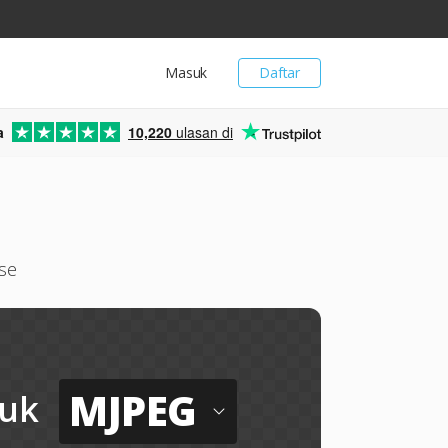
Masuk
Daftar
a
10,220
ulasan di
se
MJPEG
uk