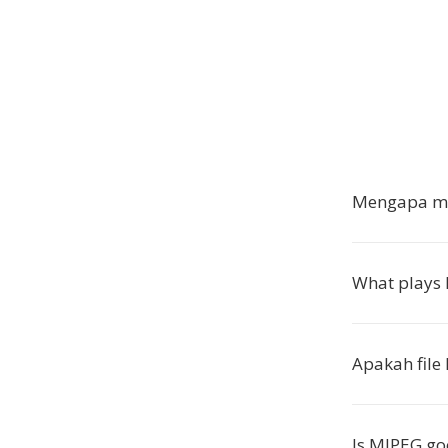
Mengapa me
What plays 
Apakah file
Is MJPEG go