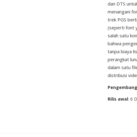
dan DTS untuk
menangani for
trek PGS berb
(seperti font
salah satu ko
bahwa pengem
tanpa biaya l
perangkat lu
dalam satu fi
distribusi vid
Pengemban
Rilis awal
: 6 