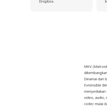
Dropbox.
k
MKV (Matroska
dikembangkan
Dinamai dari 
Extensible Bi
menyediakan s
video, audio,
codec mulai d