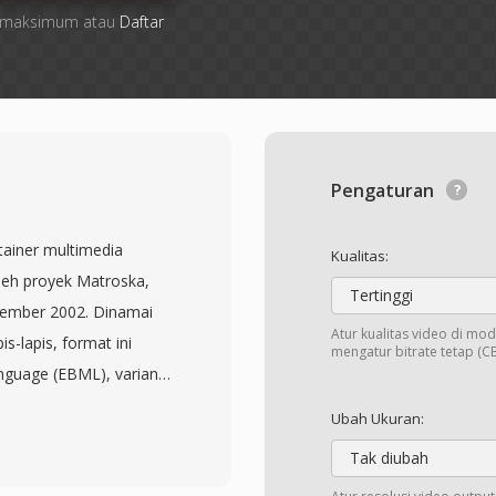
ile maksimum atau
Daftar
Pengaturan
ainer multimedia
Kualitas:
leh proyek Matroska,
Tertinggi
ember 2002. Dinamai
Atur kualitas video di mod
s-lapis, format ini
mengatur bitrate tetap (CB
nguage (EBML), varian
ediakan struktur yang
Ubah Ukuran:
V dapat menampung trek
Tak diubah
ng nyaris tidak terbatas