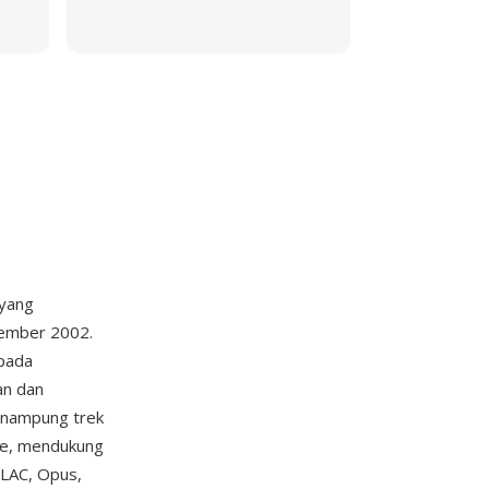
 yang
sember 2002.
 pada
an dan
enampung trek
ile, mendukung
FLAC, Opus,