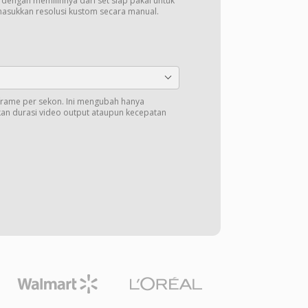
t dengan memilihnya dari set siap pakai untuk
masukkan resolusi kustom secara manual.
 frame per sekon. Ini mengubah hanya
an durasi video output ataupun kecepatan