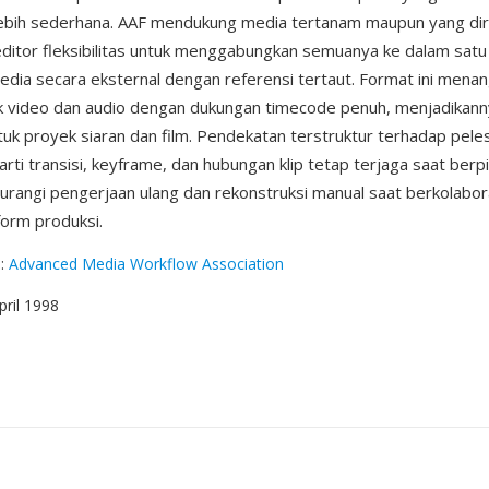
lebih sederhana. AAF mendukung media tertanam maupun yang dir
itor fleksibilitas untuk menggabungkan semuanya ke dalam satu f
ia secara eksternal dengan referensi tertaut. Format ini menan
k video dan audio dengan dukungan timecode penuh, menjadikann
tuk proyek siaran dan film. Pendekatan terstruktur terhadap pele
rti transisi, keyframe, dan hubungan klip tetap terjaga saat berp
gurangi pengerjaan ulang dan rekonstruksi manual saat berkolabora
form produksi.
g
:
Advanced Media Workflow Association
April 1998