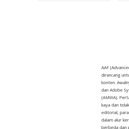
AAF (Advanced
dirancang unt
konten. Awaln
dan Adobe Syst
(AMWA). Perta
kaya dan tida
editorial, par
dalam alur ke
berbeda dan 