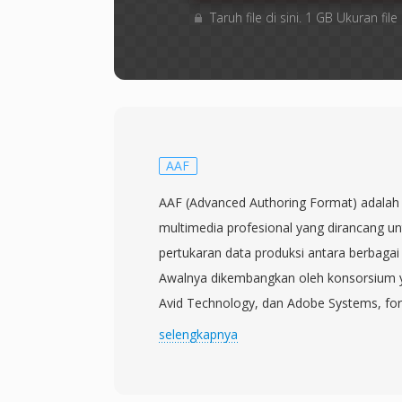
Taruh file di sini. 1 GB Ukuran f
AAF
AAF (Advanced Authoring Format) adalah
multimedia profesional yang dirancang un
pertukaran data produksi antara berbagai
Awalnya dikembangkan oleh konsorsium y
Avid Technology, dan Adobe Systems, forma
Advanced Media Workflow Association (A
selengkapnya
dirilis pada tahun 1998, AAF menyediaka
yang kaya dan tidak hanya menyimpan da