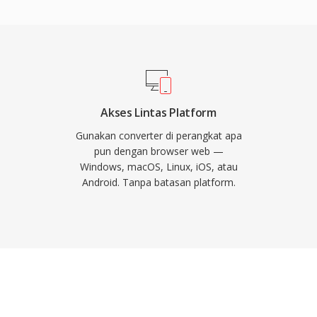
ntuk pengeditan video
 dengan akurasi frame.
 IP, sistem
dan visi mesin industri,
latensi pemrosesan rendah
h yang lebih tinggi
Akses Lintas Platform
ormat ini mencapai
Gunakan converter di perangkat apa
sambil mempertahankan
pun dengan browser web —
Windows, macOS, Linux, iOS, atau
it rate yang jauh lebih
Android. Tanpa batasan platform.
 untuk kualitas setara.
HTTP, menjadikannya
 pemantauan berbasis
an decoding yang andal
 dengan sumber daya