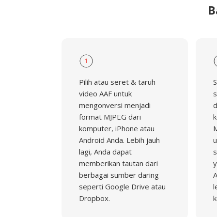
B
1
Pilih atau seret & taruh
S
video AAF untuk
s
mengonversi menjadi
d
format MJPEG dari
k
komputer, iPhone atau
M
Android Anda. Lebih jauh
u
lagi, Anda dapat
s
memberikan tautan dari
y
berbagai sumber daring
A
seperti Google Drive atau
l
Dropbox.
k