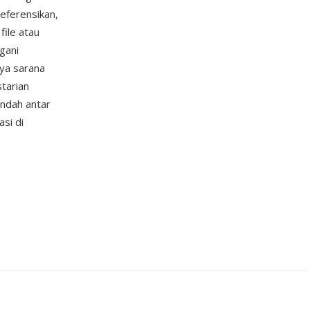
eferensikan,
ile atau
gani
ya sarana
starian
indah antar
si di