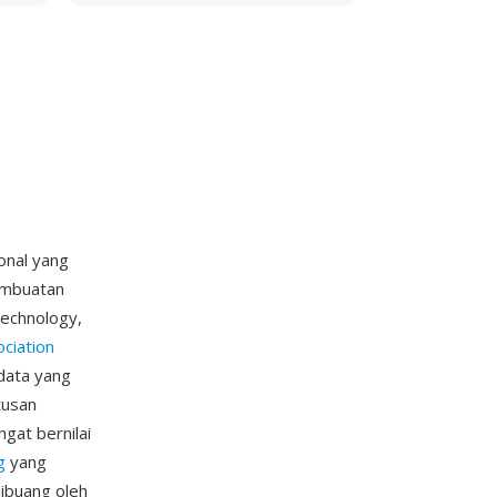
onal yang
pembuatan
Technology,
ciation
data yang
tusan
ngat bernilai
g
yang
ibuang oleh