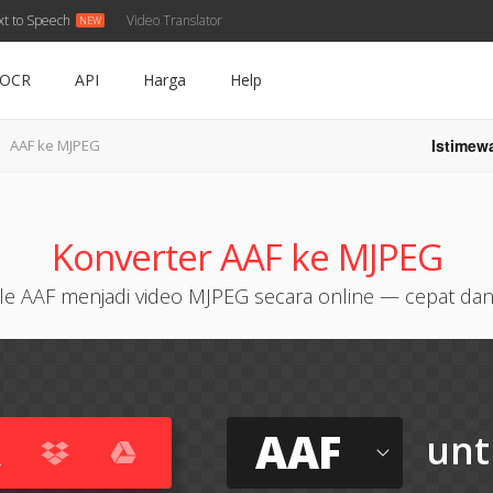
xt to Speech
Video Translator
OCR
API
Harga
Help
Istimew
AAF ke MJPEG
Konverter AAF ke MJPEG
le AAF menjadi video MJPEG secara online — cepat dan
AAF
unt