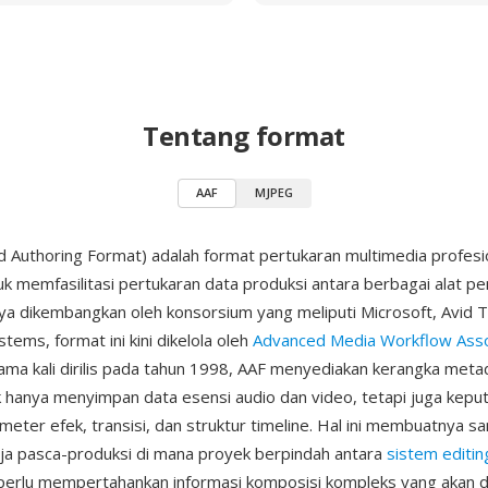
Tentang format
AAF
MJPEG
 Authoring Format) adalah format pertukaran multimedia profesi
uk memfasilitasi pertukaran data produksi antara berbagai alat 
ya dikembangkan oleh konsorsium yang meliputi Microsoft, Avid 
ems, format ini kini dikelola oleh
Advanced Media Workflow Asso
ma kali dirilis pada tahun 1998, AAF menyediakan kerangka meta
k hanya menyimpan data esensi audio dan video, tetapi juga kepu
ameter efek, transisi, dan struktur timeline. Hal ini membuatnya sa
rja pasca-produksi di mana proyek berpindah antara
sistem editin
perlu mempertahankan informasi komposisi kompleks yang akan d