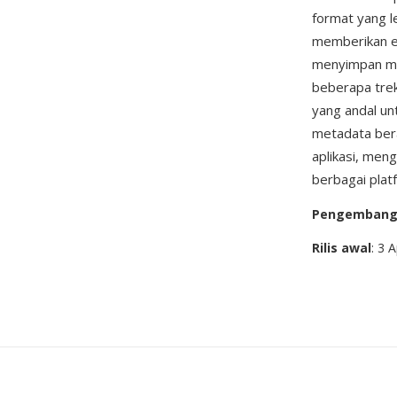
format yang 
memberikan ed
menyimpan med
beberapa tre
yang andal un
metadata bera
aplikasi, men
berbagai plat
Pengemban
Rilis awal
: 3 