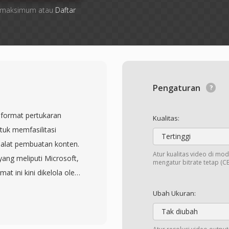
ile maksimum atau
Daftar
Pengaturan
 format pertukaran
Kualitas:
tuk memfasilitasi
Tertinggi
 alat pembuatan konten.
Atur kualitas video di mod
ang meliputi Microsoft,
mengatur bitrate tetap (CB
t ini kini dikelola oleh
MWA). Pertama kali
Ubah Ukuran:
n kerangka metadata
Tak diubah
ta esensi audio dan