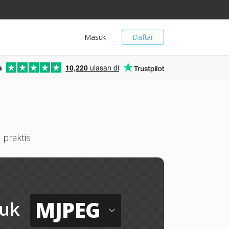
Masuk
Daftar
a
10,220
ulasan di
 praktis
MJPEG
uk