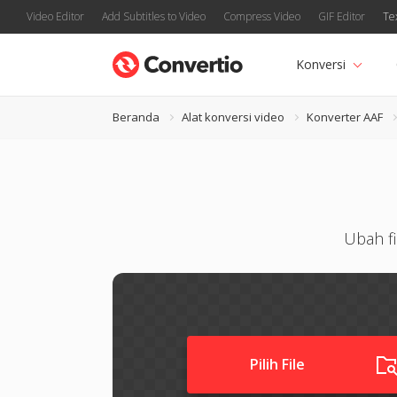
Video Editor
Add Subtitles to Video
Compress Video
GIF Editor
Te
Konversi
Beranda
Alat konversi video
Konverter AAF
Ubah fi
Pilih File