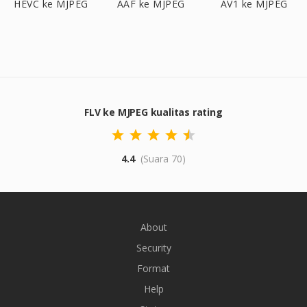
HEVC ke MJPEG
AAF ke MJPEG
AV1 ke MJPEG
FLV ke MJPEG kualitas rating
4.4
(Suara 70)
About
Security
Format
Help