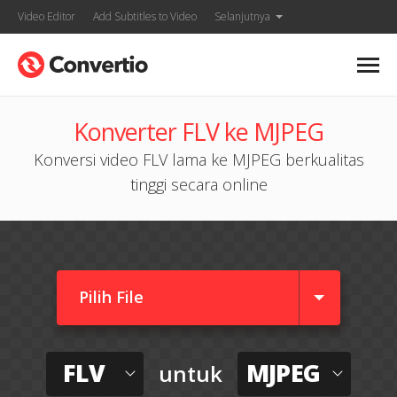
Video Editor
Add Subtitles to Video
Selanjutnya
Konverter FLV ke MJPEG
Konversi video FLV lama ke MJPEG berkualitas
tinggi secara online
Pilih File
FLV
MJPEG
untuk