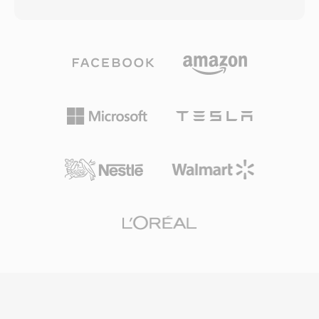
menerapkan kompresi discrete cosine
dengan header ringkas diikuti paket data
transform yang sudah dikenal dari encoding
bertag, struktur yang memungkinkan pencarian
gambar diam JPEG. Pendekatan ini berawal dari
cepat dan unduhan progresif yang efisien.
tahun 1992, bersamaan dengan penetapan
Kontainer ini mendukung metadata tertanam
standar JPEG itu sendiri, dan diadopsi secara
dengan titik cue, memungkinkan fitur interaktif
luas sebagai salah satu metode praktis paling
seperti navigasi bab dan event berjangka
awal untuk mengompresi video digital. Sifat
waktu. FLV mengubah video online dari
intraframe-only dari MJPEG membawa
pengalaman niche yang tidak andal menjadi
beberapa manfaat praktis: setiap frame dapat
medium arus utama, membentuk ulang
diakses dan diedit secara independen tanpa
hiburan, pendidikan, dan komunikasi di internet
mendekode frame tetangga, menjadikannya
secara fundamental. Meskipun video HTML5
sangat cocok untuk pengeditan video dan
dan codec modern telah menggantikan
aplikasi yang memerlukan akses acak dengan
pengiriman berbasis Flash, file FLV masih
akurasi frame. MJPEG umumnya digunakan
tersimpan di banyak arsip dan sistem lawas.
dalam kamera IP, sistem pengawasan
keamanan, pencitraan medis, dan visi mesin