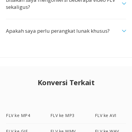
sekaligus?
Apakah saya perlu perangkat lunak khusus?
Konversi Terkait
FLV ke MP4
FLV ke MP3
FLV ke AVI
FLV ke GIF
FLV ke WMV
FLV ke WAV