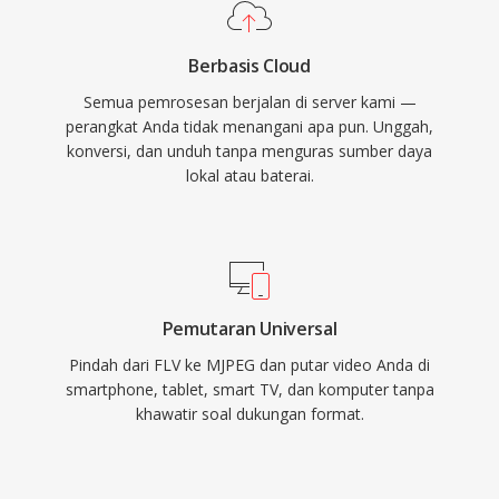
industri, di mana integritas frame individual dan
latensi pemrosesan rendah lebih penting
Berbasis Cloud
daripada kebutuhan bandwidth yang lebih tinggi
Semua pemrosesan berjalan di server kami —
dibandingkan codec interframe modern.
perangkat Anda tidak menangani apa pun. Unggah,
Format ini mencapai rasio kompresi tipikal 10:1
konversi, dan unduh tanpa menguras sumber daya
hingga 20:1 sambil mempertahankan kualitas
lokal atau baterai.
visual yang baik, meskipun pada bit rate yang
jauh lebih tinggi daripada metode kompresi
temporal untuk kualitas setara. Stream MJPEG
dapat dikirimkan melalui HTTP, menjadikannya
mudah diimplementasikan dalam aplikasi
Pemutaran Universal
pemantauan berbasis web, dan kesederhanaan
Pindah dari FLV ke MJPEG dan putar video Anda di
codec memastikan decoding yang andal
smartphone, tablet, smart TV, dan komputer tanpa
khawatir soal dukungan format.
bahkan pada perangkat keras embedded
dengan sumber daya terbatas.