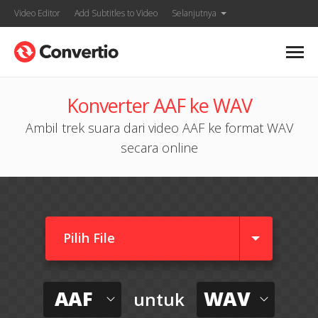
Video Editor
Add Subtitles to Video
Selanjutnya
Konverter AAF ke WAV
Ambil trek suara dari video AAF ke format WAV
secara online
Pilih File
AAF
WAV
untuk