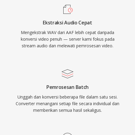
kompresi, data yang disimpan adalah
representasi digital yang persis dari rekaman
Ekstraksi Audio Cepat
asli, menjadikannya pilihan utama untuk
Mengekstrak WAV dari AAF lebih cepat daripada
mastering dan pengarsipan. WAV juga
konversi video penuh — server kami fokus pada
mendukung metadata tertanam melalui chunk
stream audio dan melewati pemrosesan video.
INFO dan BWF, memungkinkan timestamping
dan catatan produksi. Trade-off utamanya
adalah ukuran file — satu menit stereo kualitas
CD memakan sekitar 10 MB — dan struktur
RIFF 32-bit memberlakukan batas 4 GB,
Pemrosesan Batch
meskipun RF64 menghilangkan batasan
Unggah dan konversi beberapa file dalam satu sesi.
tersebut.
Converter menangani setiap file secara individual dan
memberikan semua hasil sekaligus.