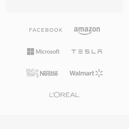
lebih sederhana. AAF mendukung media
paling umum sebagai linear pulse-code
tertanam maupun yang direferensikan,
modulation (LPCM) — bersama metadata yang
memberikan editor fleksibilitas untuk
mendeskripsikan sample rate, kedalaman bit,
menggabungkan semuanya ke dalam satu file
dan jumlah channel. Struktur yang
atau menyimpan media secara eksternal
straightforward ini menjadikan WAV sebagai
dengan referensi tertaut. Format ini menangani
standar de facto untuk audio tanpa kompresi di
beberapa trek video dan audio dengan
Windows dan format interchange yang diterima
dukungan timecode penuh, menjadikannya
secara universal di hampir setiap sistem
sarana yang andal untuk proyek siaran dan film.
operasi, editor audio, dan pemutar media yang
Pendekatan terstruktur terhadap pelestarian
ada. File WAV kualitas CD menggunakan
metadata berarti transisi, keyframe, dan
sampel 16-bit pada 44.1 kHz stereo, sementara
hubungan klip tetap terjaga saat berpindah
alur kerja profesional secara rutin
antar aplikasi, mengurangi pengerjaan ulang
menggunakan sampel 24-bit atau 32-bit float
dan rekonstruksi manual saat berkolaborasi di
pada rate hingga 192 kHz. Keunggulan
berbagai platform produksi.
utamanya adalah fidelitas tanpa kehilangan:
karena WAV standar tidak menerapkan