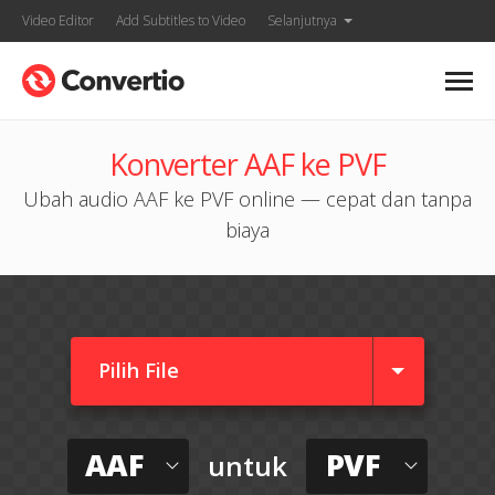
Video Editor
Add Subtitles to Video
Selanjutnya
Konverter AAF ke PVF
Ubah audio AAF ke PVF online — cepat dan tanpa
biaya
Pilih File
AAF
PVF
untuk