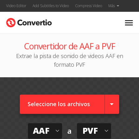
Video Editor
Add Subtitles to Video
Compress Video
Más
Convertidor de AAF a PVF
Extrae la pista de sonido de videos AAF en
formato PVF
Seleccione los archivos
AAF
PVF
a