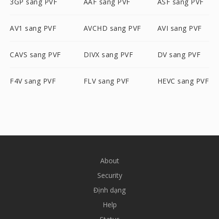
3GP sang PVF
AAF sang PVF
ASF sang PVF
AV1 sang PVF
AVCHD sang PVF
AVI sang PVF
CAVS sang PVF
DIVX sang PVF
DV sang PVF
F4V sang PVF
FLV sang PVF
HEVC sang PVF
About
Security
Định dạng
Help