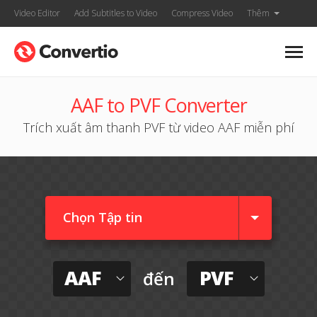
Video Editor
Add Subtitles to Video
Compress Video
Thêm
AAF to PVF Converter
Trích xuất âm thanh PVF từ video AAF miễn phí
Chọn Tập tin
AAF
PVF
đến