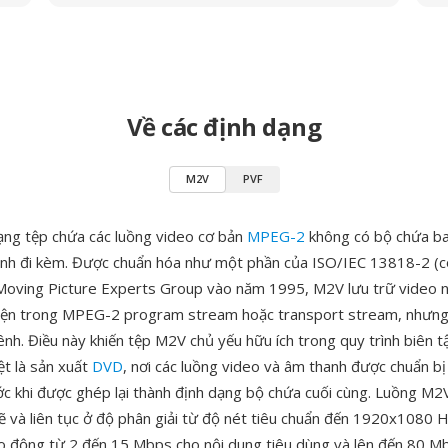
Về các định dạng
M2V
PVF
ạng tệp chứa các luồng video cơ bản
MPEG-2
không có bộ chứa b
anh đi kèm. Được chuẩn hóa như một phần của ISO/IEC 13818-2 (cò
Moving Picture Experts Group vào năm 1995, M2V lưu trữ video 
iện trong MPEG-2 program stream hoặc transport stream, nhưng l
ênh. Điều này khiến tệp M2V chủ yếu hữu ích trong quy trình biên 
ệt là sản xuất
DVD
, nơi các luồng video và âm thanh được chuẩn b
ước khi được ghép lại thành định dạng bộ chứa cuối cùng. Luồng M2V
ẽ và liên tục ở độ phân giải từ độ nét tiêu chuẩn đến 1920x1080 H
o động từ 2 đến 15 Mbps cho nội dung tiêu dùng và lên đến 80 M