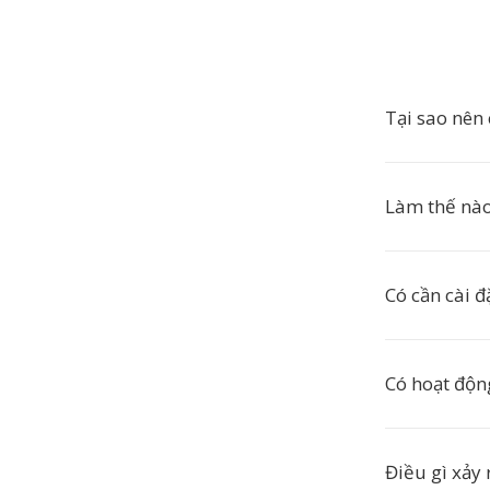
Tại sao nên
Làm thế nào
Có cần cài 
Có hoạt độn
Điều gì xảy r