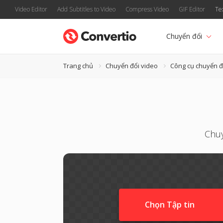
Video Editor
Add Subtitles to Video
Compress Video
GIF Editor
Te
Chuyển đổi
Trang chủ
Chuyển đổi video
Công cụ chuyển 
Chuy
Chọn Tập tin