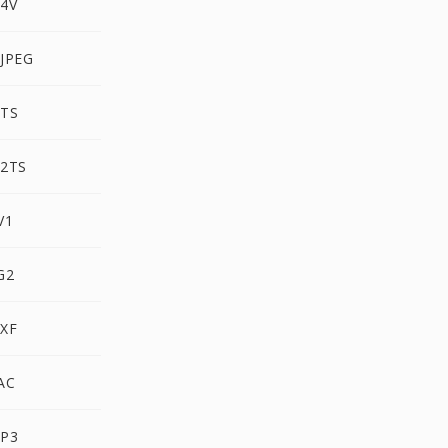
M4V
JPEG
MTS
M2TS
V1
G2
MXF
AC
MP3