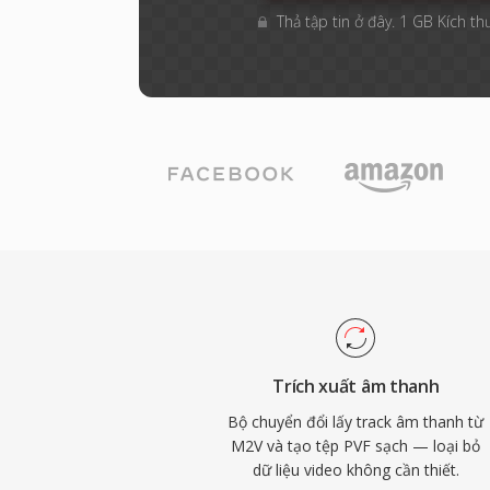
Thả tập tin ở đây. 1 GB Kích th
Trích xuất âm thanh
Bộ chuyển đổi lấy track âm thanh từ
M2V và tạo tệp PVF sạch — loại bỏ
dữ liệu video không cần thiết.