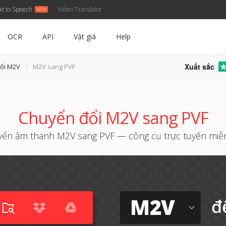
xt to Speech
Video Translator
OCR
API
Vật giá
Help
Xuất sắc
đổi M2V
M2V sang PVF
Chuyển đổi M2V sang PVF
ển âm thanh M2V sang PVF — công cụ trực tuyến miễ
M2V
đ