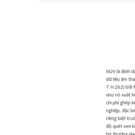
M2V là định d
dữ liệu âm th
T H.262) bởi 
như nó xuất h
chi phí ghép k
nghiệp, đặc bi
riêng biệt tr
độ quét xen k
bit thường da