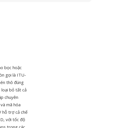
ao bọc hoặc
n gọi là ITU-
nén thô đúng
oại bỏ tất cả
tập chuyên
ị và mã hóa
 hỗ trợ cả chế
D, với tốc độ
bps trong các