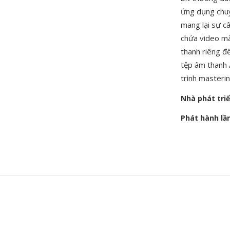
ứng dụng chuy
mang lại sự câ
chứa video mà
thanh riêng đ
tệp âm thanh 
trình masteri
Nhà phát tri
Phát hành lầ