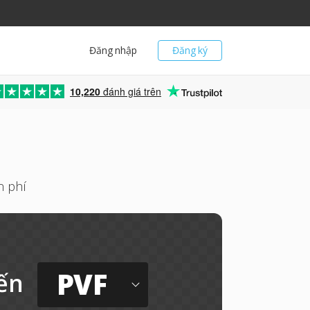
Đăng nhập
Đăng ký
10,220
đánh giá trên
n phí
PVF
ến