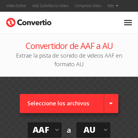
Video Editor
Add Subtitles to Video
Compress Video
Más
Convertidor de AAF a AU
Extrae la pista de sonido de videos AAF en
formato AU
Seleccione los archivos
AAF
AU
a