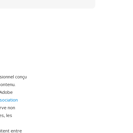
sionnel conçu
contenu.
t Adobe
ociation
erve non
s, les
itent entre