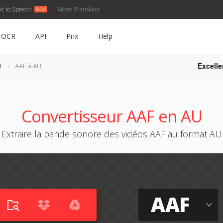
xt to Speech
Video Translator
OCR
API
Prix
Help
Excelle
F
AAF à AU
Convertisseur AAF en AU
Extraire la bande sonore des vidéos AAF au format AU
AAF