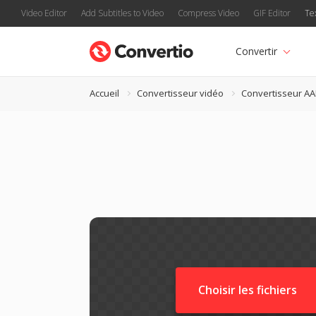
Video Editor
Add Subtitles to Video
Compress Video
GIF Editor
Te
Convertir
Accueil
Convertisseur vidéo
Convertisseur AA
Choisir les fichiers