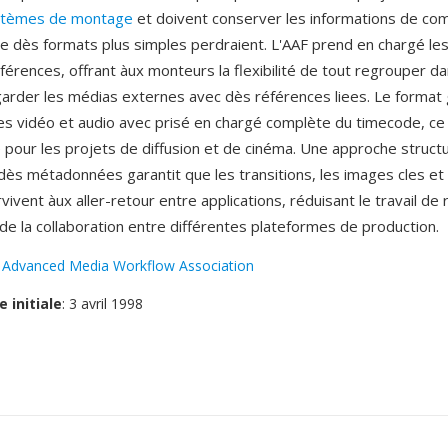
stèmes de montage
et doivent conserver les informations de co
 dès formats plus simples perdraient. L'AAF prend en chargé le
férences, offrant àux monteurs la flexibilité de tout regrouper da
 garder les médias externes avec dès références liees. Le format
tes vidéo et audio avec prisé en chargé complète du timecode, ce q
e pour les projets de diffusion et de cinéma. Une approche struct
dès métadonnées garantit que les transitions, les images cles et 
rvivent àux aller-retour entre applications, réduisant le travail de
 de la collaboration entre différentes plateformes de production.
:
Advanced Media Workflow Association
e initiale
: 3 avril 1998