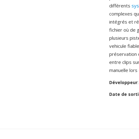
différents
sy
complexes que
intégrés et ré
fichier où de
plusieurs pis
vehicule fiabl
préservation 
entre clips su
manuelle lors
Développeur
Date de sorti