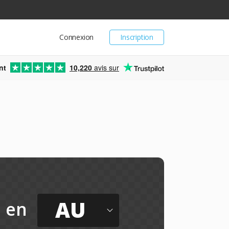
Connexion
Inscription
nt
10,220
avis sur
AU
en