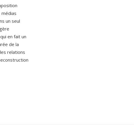
mposition
s médias
ns un seul
 gère
ui en fait un
urée de la
les relations
 reconstruction