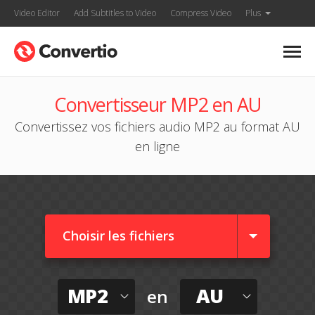
Video Editor
Add Subtitles to Video
Compress Video
Plus
Convertisseur MP2 en AU
Convertissez vos fichiers audio MP2 au format AU
en ligne
Choisir les fichiers
MP2
AU
en