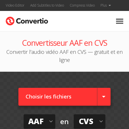
Video Editor
Add Subtitles to Video
Compress Video
Plus
Convertisseur AAF en CVS
Convertir l'audio vidéo AAF en CVS — gratuit et en
ligne
Choisir les fichiers
AAF
CVS
en