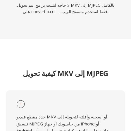
لا حاجة لتثبيت برامج. يتم تحويل MKV إلى MJPEG بالكامل
على convertio.co — فقط استخدم متصفح الويب.
كيفية تحويل MKV إلى MJPEG
1
حدد مقطع فيديو MKV أو اسحبه وأفلته لتحويله إلى
تنسيق MJPEG من حاسوبك أو جهاز iPhone أو
Android. علاوة على ذلك فيمكنك توفير رابط من أي