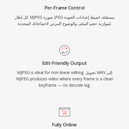
في تطبيقات المراقبة عبر الويب، وتضمن بساطة
Per-Frame Control
الترميز فك تشفير موثوق حتى على العتاد المدمج
كل إطار MJPEG صورة JPEG مستقلة. اضبط إعدادات الجودة
محدود الموارد.
لموازنة حجم الملف والوضوح المرئي لاحتياجاتك المحددة.
Edit-Friendly Output
MJPEG is ideal for non-linear editing. تحويل MKV إلى
MJPEG produces video where every frame is a clean
keyframe — no decode lag.
Fully Online