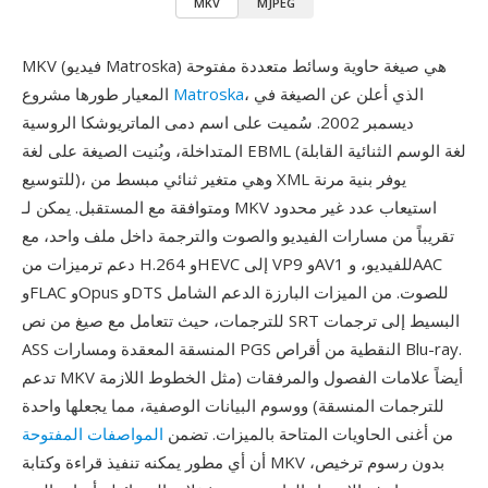
MKV
MJPEG
MKV (فيديو Matroska) هي صيغة حاوية وسائط متعددة مفتوحة
، الذي أعلن عن الصيغة في
Matroska
المعيار طورها مشروع
ديسمبر 2002. سُميت على اسم دمى الماتريوشكا الروسية
المتداخلة، وبُنيت الصيغة على لغة EBML (لغة الوسم الثنائية القابلة
للتوسيع)، وهي متغير ثنائي مبسط من XML يوفر بنية مرنة
ومتوافقة مع المستقبل. يمكن لـ MKV استيعاب عدد غير محدود
تقريباً من مسارات الفيديو والصوت والترجمة داخل ملف واحد، مع
دعم ترميزات من H.264 وHEVC إلى VP9 وAV1 للفيديو، وAAC
وFLAC وOpus وDTS للصوت. من الميزات البارزة الدعم الشامل
للترجمات، حيث تتعامل مع صيغ من نص SRT البسيط إلى ترجمات
ASS المنسقة المعقدة ومسارات PGS النقطية من أقراص Blu-ray.
تدعم MKV أيضاً علامات الفصول والمرفقات (مثل الخطوط اللازمة
للترجمات المنسقة) ووسوم البيانات الوصفية، مما يجعلها واحدة
من أغنى الحاويات المتاحة بالميزات. تضمن
المواصفات المفتوحة
أن أي مطور يمكنه تنفيذ قراءة وكتابة MKV بدون رسوم ترخيص،