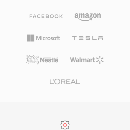
كواحدة من أولى الطرق العملية لضغط الفيديو
ترميزات تقريباً في ملف واحد منظم جيداً MKV
الرقمي. تحمل طبيعة الضغط داخل الإطار فقط في
الحاوية المفضلة لتوزيع الفيديو عالي الجودة والأرشفة
MJPEG عدة فوائد عملية: يمكن الوصول إلى أي إطار
ومكتبات الوسائط الشخصية.
وتحريره بشكل مستقل دون فك ترميز الإطارات
المجاورة، مما يجعلها مناسبة بشكل استثنائي لتحرير
الفيديو والتطبيقات التي تتطلب وصولاً عشوائياً دقيقاً
على مستوى الإطار. تُستخدم MJPEG بشكل شائع في
كاميرات IP وأنظمة المراقبة الأمنية والتصوير الطبي
والرؤية الآلية الصناعية، حيث تفوق سلامة الإطار
الفردي وزمن المعالجة المنخفض متطلبات عرض
النطاق الترددي الأعلى مقارنة بترميزات الضغط بين
الإطارات الحديثة. تحقق الصيغة نسب ضغط نموذجية
من 10:1 إلى 20:1 مع الحفاظ على جودة بصرية جيدة،
وإن كان ذلك بمعدلات بت أعلى بكثير من طرق
الضغط الزمني لنفس مستوى الجودة. يمكن توصيل
تدفقات MJPEG عبر HTTP، مما يجعل تنفيذها مباشراً