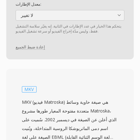
معدل الإطارات:
لا تغيير
يتحكم هذا الخيار في عدد الإطارات في الثانية. إنه يغيّر سلاسة التشغيل
فقط، وليس مدّة إخراج الفيديو أو سرعة تشغيل الفيديو.
إعادة ضبط الجميع
MKV
MKV (فيديو Matroska) هي صيغة حاوية وسائط
متعددة مفتوحة المعيار طورها مشروع Matroska،
الذي أعلن عن الصيغة في ديسمبر 2002. سُميت على
اسم دمى الماتريوشكا الروسية المتداخلة، وبُنيت
الصيغة على لغة EBML (لغة الوسم الثنائية القابلة