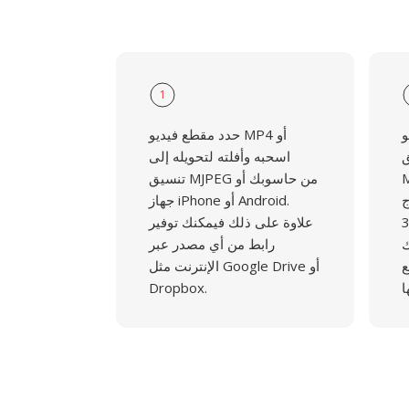
1
و
حدد مقطع فيديو MP4 أو
ق
اسحبه وأفلته لتحويله إلى
ا لزم
تنسيق MJPEG من حاسوبك أو
ج
جهاز iPhone أو Android.
الفيديو الـ37
علاوة على ذلك فيمكنك توفير
ك
رابط من أي مصدر عبر
ع
الإنترنت مثل Google Drive أو
Dropbox.