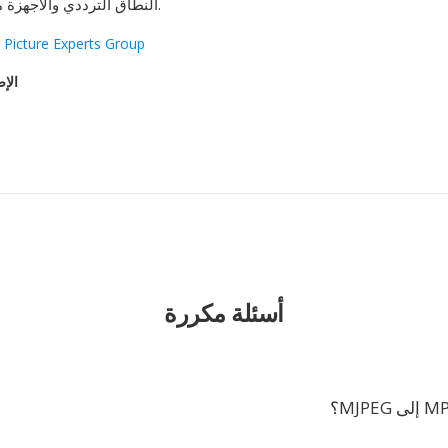
النطاق الترددي والأجهزة محدودة التخزين.
 Picture Experts Group
الإص
أسئلة مكررة