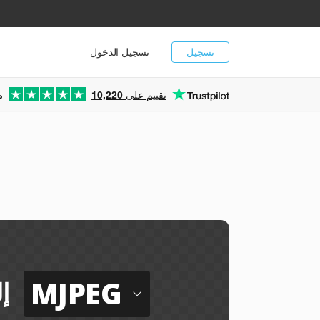
تسجيل
تسجيل الدخول
تقييم على
10,220
م
MJPEG
إ