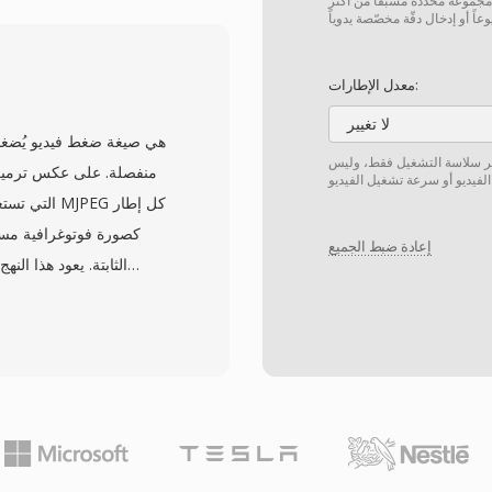
 مجموعة محددة مسبقًا من أكثر
ميزات متقدمة مثل إشارات ا
الفصول ومسارات الصوت
والصور المصغرة المضمنة
معدل الإطارات:
لا تغيير
والكاميرات الرقمي
يغيّر سلاسة التشغيل فقط، وليس
المزيج كخط أساس عالمي 
التي تستغل 
الفعال، مقترناً بإمكانيات ا
كصورة فوتوغرافية مست
إعادة ضبط الجميع
عالي الجودة بأحجام ملف
أولى الطرق العملية ل
وتحريره بشكل مستقل د
مناسبة بشكل استثنائي