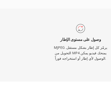
الفردي وزمن المعالجة المنخفض متطلبات عرض
نة بترميزات الضغط بين الإطارات الحديثة. تحقق
الصيغة نسب ضغط نموذجية من 10:1 إلى 20:1 مع الحفاظ على جودة
ن ذلك بمعدلات بت أعلى بكثير من طرق الضغط
ني لنفس مستوى الجودة. يمكن توصيل تدفقات MJPEG عبر HTTP،
 في تطبيقات المراقبة عبر الويب، وتضمن بساطة
وصول على مستوى الإطار
MJPEG يرمّز كل إطار بشكل مستقل.
التحويل من MP4 يمنحك فيديو يمكن
الوصول لأي إطار أو استخراجه فوراً.