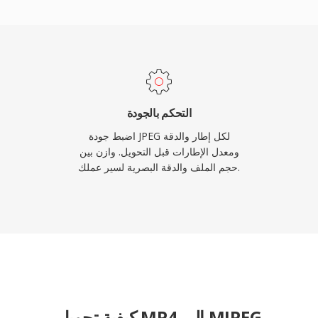
حيث تفوق سلامة الإطار 
النطاق الترددي الأعلى مقار
بصرية جيدة، وإن كا
الزم
مما يجعل تنفيذها مباشراً
التحكم بالجودة
الترميز فك تشفير موثوق حتى على العتاد المدمج محدود الموارد.
اضبط جودة JPEG لكل إطار والدقة
ومعدل الإطارات قبل التحويل. وازن بين
حجم الملف والدقة البصرية لسير عملك.
كيفية تحويل MP4 إلى MJPEG