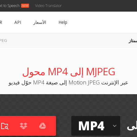
xt to Speech
Video Translator
Help
الأسعار
API
R
متاز
MP4 إلى 
محول MP4 إلى MJPEG
حوّل فيديو MP4 إلى صيغة Motion JPEG عبر الإنترنت
MP4
لى