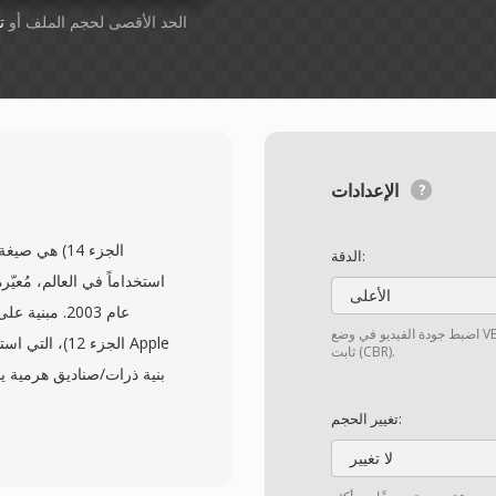
أسقِط الملفات هنا. 1 GB الحد الأقصى لحجم الملف أو
ت
الإعدادات
الدقة:
استخداماً في العالم، مُعي
الأعلى
اضبط جودة الفيديو في وضع VBR. اختر "مخصّص" إذا كنت بحاجة إلى تعيين معدل بت
ثابت (CBR).
من بيانات ا
تغيير الحجم:
لا تغيير