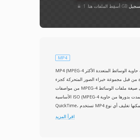
سجيل
MP4
MP4 (MPEG-4 الجزء 14) هي صيغة حاوية الوسائط المتعددة الأكثر
ّرة من قبل مجموعة خبراء الصور المتحركة كجزء
من مواصفات MPEG-4 عام 2003. مبنية على صيغة ملفات الوسائط
الأساسية ISO (MPEG-4 الجزء 12)، التي استمدت بدورها من حاوية Apple
QuickTime، تستخدم MP4 بنية ذرات/صناديق هرمية يمكنها تغليف أي نوع
لوسائط تقريباً. تحزم الحاوية في الغالب فيديو H.264 أو H.265
اقرأ المزيد
مع صوت AAC، رغم أنها تدعم أيضاً مجموعة واسعة من الترميزات البديلة
بما في ذلك AV1 وVP9 وMPEG-4 Visual وAC-3 وALAC. يدعم التصميم