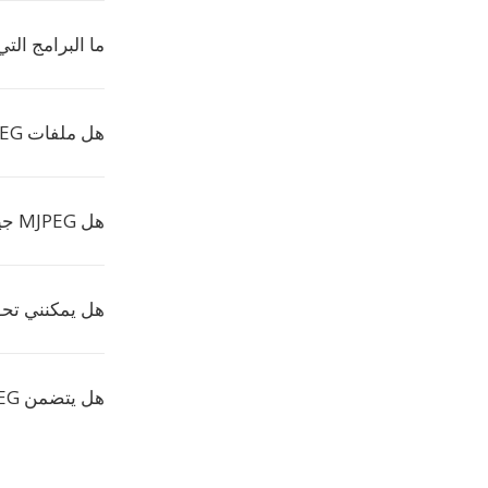
ما البرامج التي ت
هل ملفات MJPEG كبيرة؟
هل MJPEG جيد للتحرير؟
هل يمكنني تحويل ملف
هل يتضمن MJPEG الصوت؟