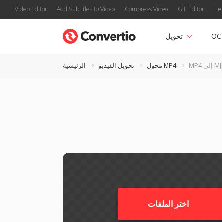
Video Editor
Add Subtitles to Video
Compress Video
GIF Editor
Te
OC
تحويل
MJPEG
محول MP4
تحويل الفيديو
الرئيسية
اختر الملفات