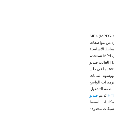
فات MPEG-4 عام 2003. مبنية على صيغة ملفات
ية ISO (MPEG-4 الجزء 12)، التي استمدت بدورها من حاوية Apple QuickTime،
تستخدم MP4 بنية ذرات/صناديق هرمية يمكنها تغليف أي نوع من بيانات الوسائط تقريباً. تحزم الحاوية في
الغالب فيديو H.264 أو H.265 مع صوت AAC، رغم أنها تدعم أيضاً مجموعة واسعة من الترميزات البديلة
بما في ذلك AV1 وVP9 وMPEG-4 Visual وAC-3 وALAC. يدعم التصميم ميزات متقدمة مثل إشارات البث
ووسوم البيانات
M الخيار الافتراضي
أنظمة التشغيل.
HTML5
يُدعم
إمكانيات الضغط
الشبكات محدودة