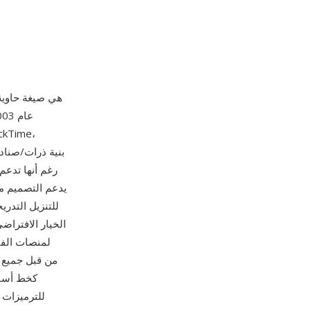
MP4 (MPEG-4 الجزء 4
للتنزيل التدر
لمنصات الفيد
كخط أساس 
للترميزات 