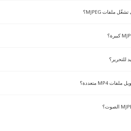
شغّل ملفات MJPEG؟
ات MP4 متعددة؟