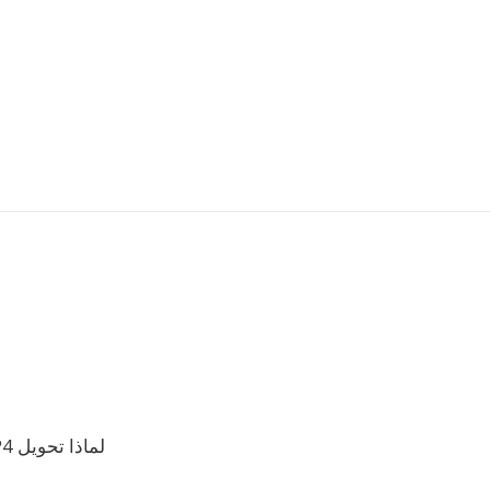
لماذا تحويل MP4 إلى MJPEG؟