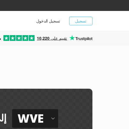
تسجيل
تسجيل الدخول
تقييم على
10,220
م
WVE
إل