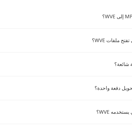
تفتح ملفات WVE؟
حويل دفعة واحدة؟
يستخدمه WVE؟