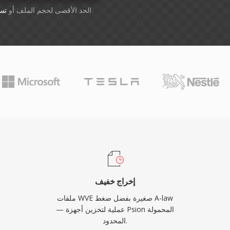
أسقِط الملفات هنا. 1 GB الحد الأقصى لحجم الملف أو
تس
إخراج خفيف
ملفات WVE صغيرة بفضل ضغط A-law
— عملية لتخزين أجهزة Psion المحمولة
المحدود.