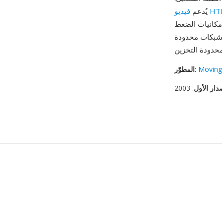
HTML5
يُدعم
إمكانيات الضغط
الشبكات محدودة
Moving
:
المطوّر
دار الأول
: 2003