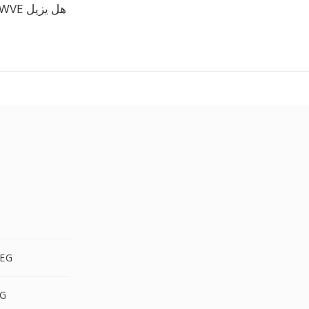
هل يزيل WVE الفيديو؟
MP4 إ
MP4