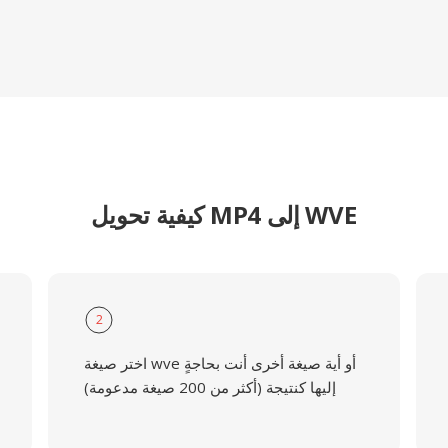
كيفية تحويل MP4 إلى WVE
2
اختر صيغة wve أو أية صيغة أخرى أنت بحاجةٍ
إليها كنتيجة (أكثر من 200 صيغة مدعومة)