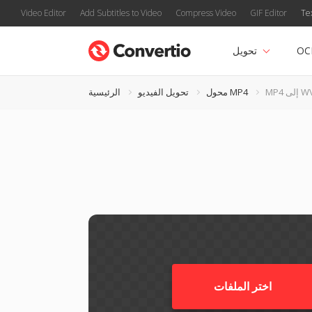
Video Editor
Add Subtitles to Video
Compress Video
GIF Editor
Te
OC
تحويل
لى WVE
محول MP4
تحويل الفيديو
الرئيسية
اختر الملفات