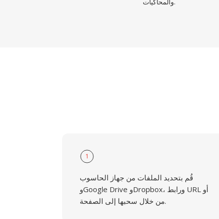
والمحاكيات.
1
قُم بتحديد الملفات من جهاز الحاسوب
وGoogle Drive وDropbox، ورابط URL أو
من خلال سحبها إلى الصفحة.