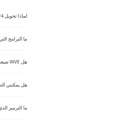
لماذا تحويل MP4 إلى WVE؟
ما البرامج التي 
هل WVE صيغة شائعة؟
هل يمكنني الت
ما الترميز الذي 