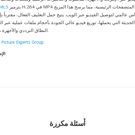
بترميز H.264 في MP4 من قبل جميع المتصفحات الرئيسية، مما يرسخ هذا المزيج
فيديو 
عالمي لتوصيل الفيديو عبر الويب. يتيح حمل التغليف الفعال، مقترناً ب
الحديثة التي يحملها، توزيع فيديو عالي الجودة بأحجام ملفات عملية عبر 
النطاق الترددي والأجهزة محدودة التخزين.
 Picture Experts Group
الإص
أسئلة مكررة