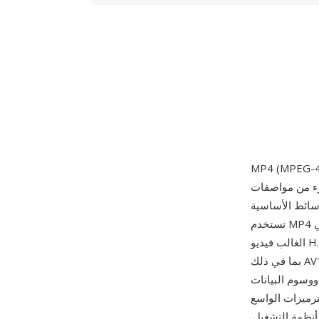
فات MPEG-4 عام 2003. مبنية على صيغة ملفات
ية ISO (MPEG-4 الجزء 12)، التي استمدت بدورها من حاوية Apple QuickTime،
تستخدم MP4 بنية ذرات/صناديق هرمية يمكنها تغليف أي نوع من بيانات الوسائط تقريباً. تحزم الحاوية في
الغالب فيديو H.264 أو H.265 مع صوت AAC، رغم أنها تدعم أيضاً مجموعة واسعة من الترميزات البديلة
بما في ذلك AV1 وVP9 وMPEG-4 Visual وAC-3 وALAC. يدعم التصميم ميزات متقدمة مثل إشارات البث
ووسوم البيانات
M الخيار الافتراضي
أنظمة التشغيل.