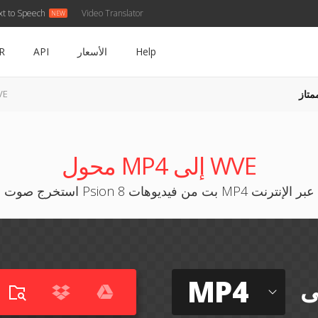
xt to Speech
Video Translator
Help
الأسعار
API
R
متاز
MP4 إ
محول MP4 إلى WVE
استخرج صوت Psion 8 بت من فيديوهات MP4 عبر الإنترنت
MP4
ى