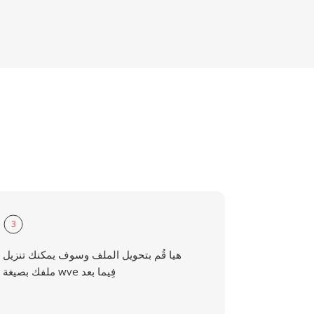
3
هيا قُم بتحويل الملف وسوف يمكنك تنزيل
ملفك بصيغة wve فِيما بعد