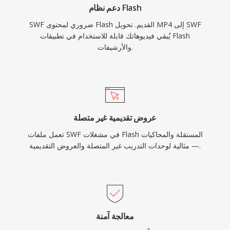
دعم نظام Flash
المقابس للتطبيقات الفورية. أنهت Adobe دعم Flash
SWF ضروري لمحتوى Flash القديم. تحويل MP4 إلى SWF
Player في ديسمبر 2020، لكن ملفات SWF تظل ذات
يُبقي فيديوهاتك قابلة للاستخدام في تطبيقات Flash
أهمية تاريخية وتُحفظ من خلال مشاريع مفتوحة
والأرشيفات.
المصدر مثل Ruffle التي تتيح الوصول المستمر إلى
هذا العصر من محتوى الويب.
عروض تقديمية غير متصلة
تعمل ملفات SWF في مشغلات Flash المستقلة والمحاكيات
— مثالية لوحدات التدريب غير المتصلة والعروض التقديمية.
معالجة آمنة