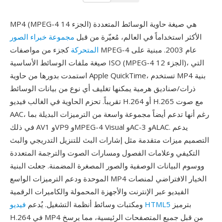
MP4 (MPEG-4 الجزء 14) هي صيغة حاوية الوسائط المتعددة
الأكثر استخداماً في العالم، مُعيّرة من قبل
مجموعة خبراء الصور
المتحركة
كجزء من مواصفات MPEG-4 عام 2003. مبنية على
صيغة ملفات الوسائط الأساسية ISO (MPEG-4 الجزء 12)، التي
استمدت بدورها من حاوية Apple QuickTime، تستخدم MP4 بنية
ذرات/صناديق هرمية يمكنها تغليف أي نوع من بيانات الوسائط
تقريباً. تحزم الحاوية في الغالب فيديو H.264 أو H.265 مع صوت
AAC، رغم أنها تدعم أيضاً مجموعة واسعة من الترميزات البديلة بما
في ذلك AV1 وVP9 وMPEG-4 Visual وAC-3 وALAC. يدعم
التصميم ميزات متقدمة مثل إشارات البث للتنزيل التدريجي والبث
التكيفي وعلامات الفصول ومسارات الصوت والترجمة المتعددة
ووسوم البيانات الوصفية والصور المصغرة المضمنة. جعلت البنية
الموحدة ودعم الترميزات الواسع MP4 الخيار الافتراضي لمنصات
الفيديو عبر الإنترنت والأجهزة المحمولة والكاميرات الرقمية
بترميز
فيديو HTML5
ومكتبات وسائط أنظمة التشغيل. يُدعم
H.264 في MP4 من قبل جميع المتصفحات الرئيسية، مما يرسخ