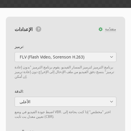
الإعدادات
متقدّمة
ترميز:
FLV (Flash Video, Sorenson H.263)
برنامج الترميز لترميز المسار الفيديو. يقوم برنامج الترميز "بدون إعادة
ترميز" بنسخ دفق الفيديو من ملف الإدخال إلى الإخراج دون إعادة ترميز
إن أمكن.
الدقة:
الأعلى
اضبط جودة الفيديو في وضع VBR. اختر "مخصّص" إذا كنت بحاجة إلى
تعيين معدل بت ثابت (CBR).