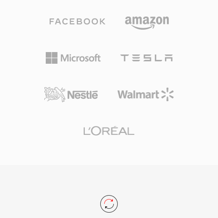
التغليف الفعال، مقترناً بإمكانيات الضغط للترميزات
عبر الويب. خلال فترة ذروتها من أواخر التسعينيات
الحديثة التي يحملها، توزيع فيديو عالي الجودة بأحجام
حتى أوائل العقد الثاني من الألفية، شغّلت SWF
ملفات عملية عبر الشبكات محدودة النطاق الترددي
منظومة واسعة من محتوى الويب بما في ذلك المواقع
والأجهزة محدودة التخزين.
المتحركة وإعلانات البانر والألعاب العرضية والتطبيقات
التعليمية والتجارب التفاعلية المتعددة الوسائط. أتاح
محرك العرض المتجهي رسوماً متحركة سلسة
ورسوميات قابلة للتطوير بأحجام ملفات صغيرة بشكل
ملحوظ، مما جعل المحتوى الوسائطي الغني عملياً
حتى على اتصالات الإنترنت البطيئة. دعمت SWF
العرض التدريجي، مما يسمح للمحتوى بالبدء في
التشغيل قبل تنزيل الملف بالكامل. في ذروته كان
Adobe Flash Player مثبتاً على أكثر من 98% من
أجهزة الكمبيوتر المكتبية المتصلة بالإنترنت، مما منح
SWF انتشاراً لا مثيل له للمحتوى التفاعلي على الويب.
تطورت الصيغة لدعم تشغيل الفيديو والوصول إلى
الكاميرا والميكروفون والتسريع ثلاثي الأبعاد واتصالات