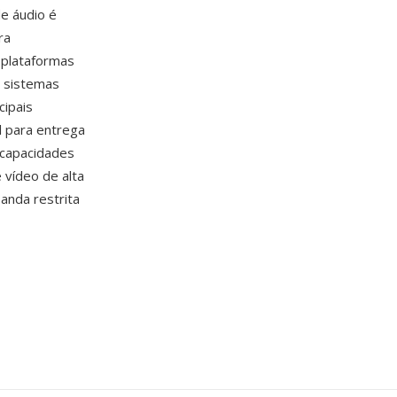
de áudio é
ra
 plataformas
e sistemas
ipais
l para entrega
 capacidades
 vídeo de alta
anda restrita