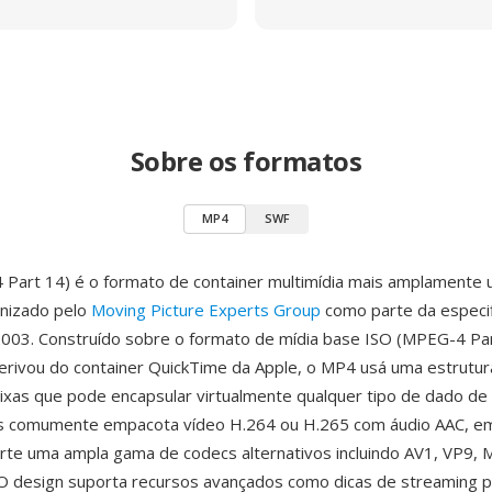
Sobre os formatos
MP4
SWF
Part 14) é o formato de container multimídia mais amplamente 
nizado pelo
Moving Picture Experts Group
como parte da especi
03. Construído sobre o formato de mídia base ISO (MPEG-4 Par
erivou do container QuickTime da Apple, o MP4 usá uma estrutura
xas que pode encapsular virtualmente qualquer tipo de dado de 
is comumente empacota vídeo H.264 ou H.265 com áudio AAC, e
e uma ampla gama de codecs alternativos incluindo AV1, VP9, 
 O design suporta recursos avançados como dicas de streaming 