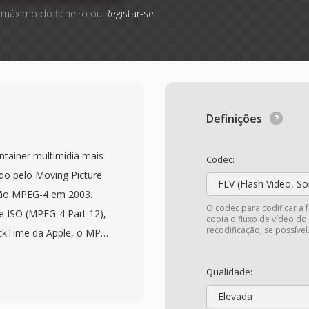
 máximo do ficheiro ou
Registar-se
Definições
tainer multimídia mais
Codec:
o pelo Moving Picture
FLV (Flash Video, S
ção MPEG-4 em 2003.
O codec para codificar a 
e ISO (MPEG-4 Part 12),
copia o fluxo de vídeo do
recodificação, se possível
ickTime da Apple, o MP4
/caixas que pode
 dado de mídia. O
Qualidade:
eo H.264 ou H.265 com
Elevada