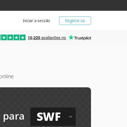
Iniciar a sessão
Registar-se
10,220
avaliações no
online
SWF
para