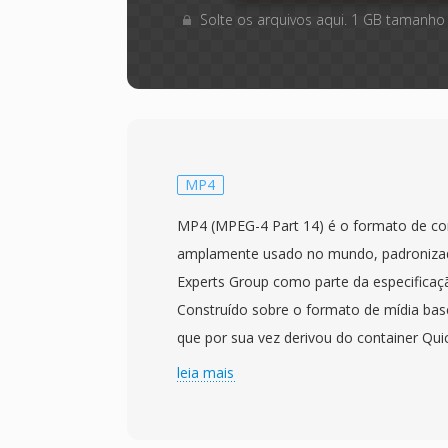
Solte os arquivos aqui. 1 GB tamanho
MP4
MP4 (MPEG-4 Part 14) é o formato de con
amplamente usado no mundo, padronizad
Experts Group como parte da especifica
Construído sobre o formato de mídia bas
que por sua vez derivou do container Qu
usá uma estrutura hierarquica de atomos
leia mais
encapsular virtualmente qualquer tipo de
container mais comumente empacota víd