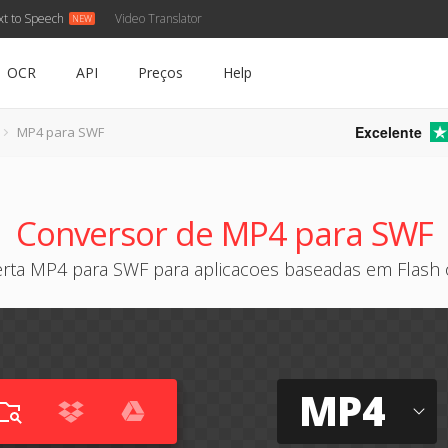
xt to Speech
Video Translator
OCR
API
Preços
Help
Excelente
MP4 para SWF
Conversor de MP4 para SWF
rta MP4 para SWF para aplicacoes baseadas em Flash 
MP4