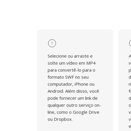
1
Selecione ou arraste e
A
solte um vídeo em MP4
v
para convertê-lo para o
p
formato SWF no seu
d
computador, iPhone ou
n
Android. Além disso, você
f
pode fornecer um link de
d
qualquer outro serviço on-
s
line, como o Google Drive
v
ou Dropbox.
v
e