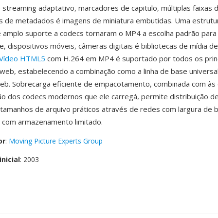
 streaming adaptativo, marcadores de capitulo, múltiplas faixas 
gs de metadados é imagens de miniatura embutidas. Uma estrutu
é amplo suporte a codecs tornaram o MP4 a escolha padrão para
ne, dispositivos móveis, câmeras digitais é bibliotecas de mídia d
Vídeo HTML5
com H.264 em MP4 é suportado por todos os princ
eb, estabelecendo a combinação como a linha de base universa
web. Sobrecarga eficiente de empacotamento, combinada com às
 dos codecs modernos que ele carregá, permite distribuição de
tamanhos de arquivo práticos através de redes com largura de b
s com armazenamento limitado.
or
:
Moving Picture Experts Group
nicial
: 2003