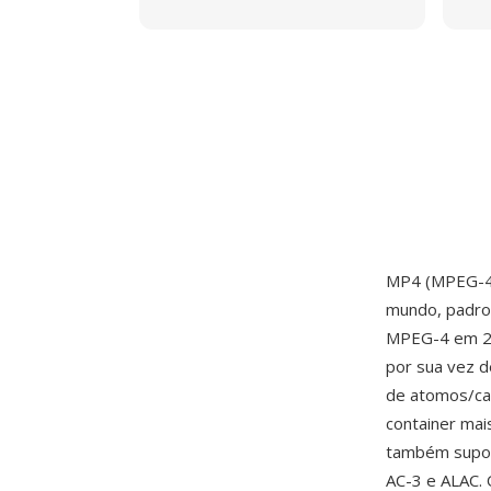
MP4 (MPEG-4 
mundo, padro
MPEG-4 em 20
por sua vez d
de atomos/cai
container ma
também suport
AC-3 e ALAC.