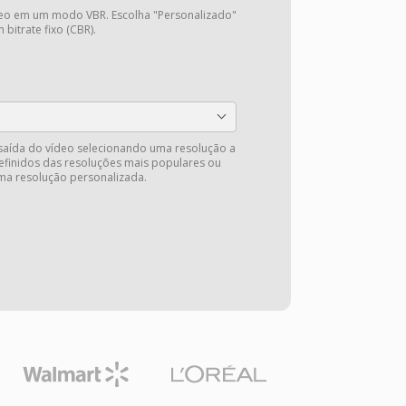
deo em um modo VBR. Escolha "Personalizado"
 bitrate fixo (CBR).
saída do vídeo selecionando uma resolução a
efinidos das resoluções mais populares ou
ma resolução personalizada.