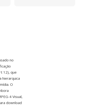
usado no
ficação
t 12), que
 hierarquica
mídia. O
mbora
MPEG-4 Visual,
para download