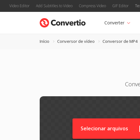
Video Editor
Add Subtitles to Video
Compress Video
GIF Editor
Te
Converter
Início
Conversor de vídeo
Conversor de MP4
Conve
Selecionar arquivos