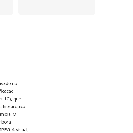
usado no
ficação
t 12), que
 hierarquica
mídia. O
mbora
MPEG-4 Visual,