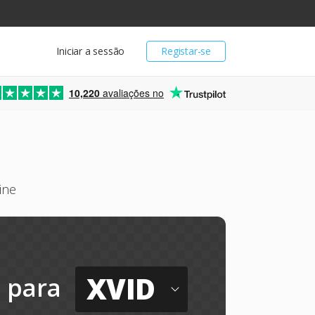
Iniciar a sessão
Registar-se
10,220
avaliações no
ine
XVID
para