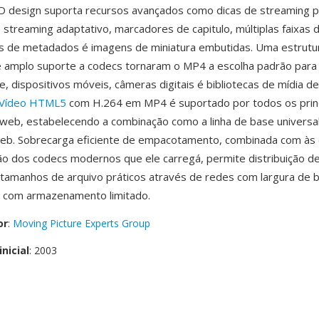
 O design suporta recursos avançados como dicas de streaming 
 streaming adaptativo, marcadores de capitulo, múltiplas faixas 
gs de metadados é imagens de miniatura embutidas. Uma estrutu
é amplo suporte a codecs tornaram o MP4 a escolha padrão para
ne, dispositivos móveis, câmeras digitais é bibliotecas de mídia d
Vídeo HTML5
com H.264 em MP4 é suportado por todos os princ
eb, estabelecendo a combinação como a linha de base universa
web. Sobrecarga eficiente de empacotamento, combinada com às
 dos codecs modernos que ele carregá, permite distribuição de
tamanhos de arquivo práticos através de redes com largura de b
s com armazenamento limitado.
or
:
Moving Picture Experts Group
nicial
: 2003