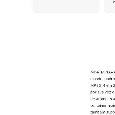
e
MP4 (MPEG-4 
mundo, padro
MPEG-4 em 20
por sua vez d
de atomos/cai
container ma
também suport