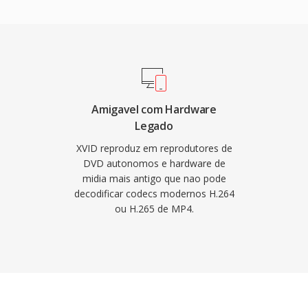
namento limitado.
tativa, compensacao de
a de movimento global é
zadas. Vídeo codificado
ontainers AVI, embora
4 é outros formatos. O
ão em muitos players de
Amigavel com Hardware
Legado
dia que suportavam
s compartilham o
XVID reproduz em reprodutores de
DVD autonomos e hardware de
bilidade
midia mais antigo que nao pode
x, macOS é outros
decodificar codecs modernos H.264
uma natureza
ou H.265 de MP4.
to, fez do Xvid uma
ovida pela comunidade.
ham amplamente
ficacoes, o Xvid
 com hardware mais