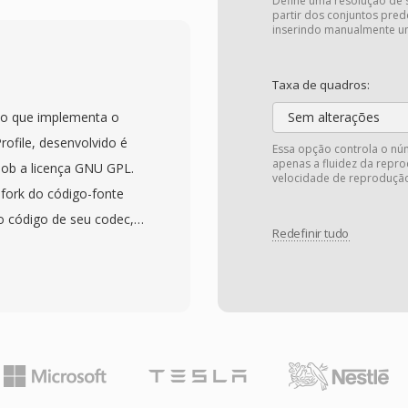
 ampla gama de codecs
Define uma resolução de 
partir dos conjuntos pred
isual, AC-3 e ALAC. O
inserindo manualmente u
 dicas de streaming
adaptativo, marcadores
Taxa de quadros:
egendas, tags de
to que implementa o
Sem alterações
idas. Uma estrutura
ofile, desenvolvido é
Essa opção controla o nú
ornaram o MP4 a
apenas a fluidez da repr
sob a licença GNU GPL.
velocidade de reprodução
online, dispositivos
fork do código-fonte
 mídia de sistemas
o código de seu codec, e
m MP4 é suportado por
Redefinir tudo
io como referência a
tabelecendo a
ção no início a meados
al para entrega de vídeo
uita ao codec comercial
otamento, combinada
ão comparável ou por
 codecs modernos que
enciamento. O codec se
 de alta qualidade em
ga-metragem em
 redes com largura de
o boa qualidade visual,