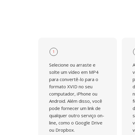
antigo é em coleções de mídia legadas.
1
Selecione ou arraste e
A
solte um vídeo em MP4
v
para convertê-lo para o
p
formato XVID no seu
d
computador, iPhone ou
n
Android. Além disso, você
f
pode fornecer um link de
d
qualquer outro serviço on-
s
line, como o Google Drive
v
ou Dropbox.
v