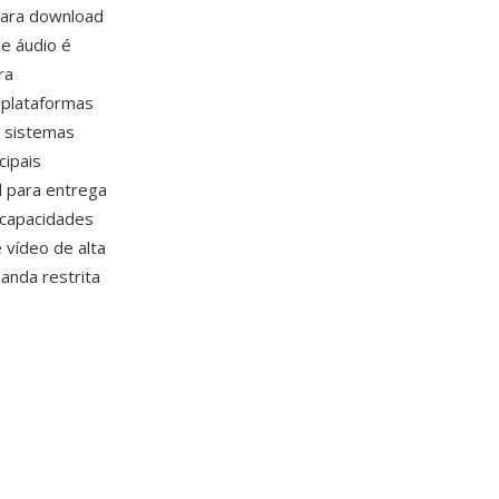
para download
de áudio é
ra
 plataformas
e sistemas
ipais
l para entrega
 capacidades
 vídeo de alta
anda restrita