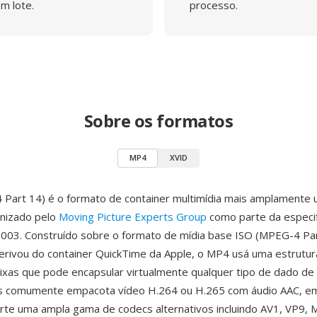
m lote.
processo.
Sobre os formatos
MP4
XVID
Part 14) é o formato de container multimídia mais amplamente 
nizado pelo
Moving Picture Experts Group
como parte da especi
03. Construído sobre o formato de mídia base ISO (MPEG-4 Par
erivou do container QuickTime da Apple, o MP4 usá uma estrutura
xas que pode encapsular virtualmente qualquer tipo de dado de 
is comumente empacota vídeo H.264 ou H.265 com áudio AAC, e
e uma ampla gama de codecs alternativos incluindo AV1, VP9, 