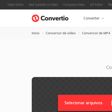
Video Editor
Add Subtitles to Video
Compress Video
GIF Editor
Te
Converter
Início
Conversor de vídeo
Conversor de MP4
Co
Selecionar arquivos