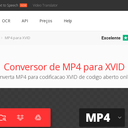
xt to Speech
Video Translator
OCR
API
Preços
Help
Excelente
MP4 para XVID
Conversor de MP4 para XVID
nverta MP4 para codificacao XVID de codigo aberto onl
MP4