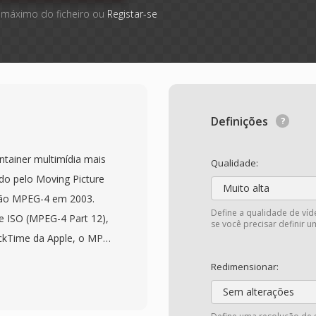
 máximo do ficheiro ou
Registar-se
Definições
tainer multimídia mais
Qualidade:
o pelo Moving Picture
Muito alta
ção MPEG-4 em 2003.
Define a qualidade de ví
e ISO (MPEG-4 Part 12),
se você precisar definir um
ickTime da Apple, o MP4
/caixas que pode
Redimensionar:
 dado de mídia. O
Sem alterações
eo H.264 ou H.265 com