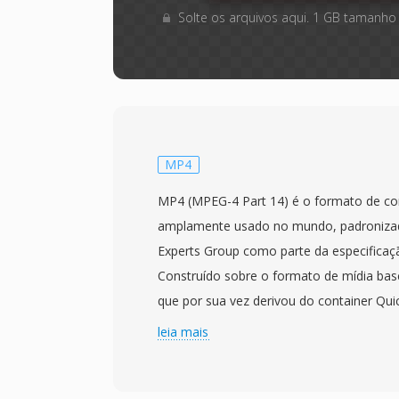
Solte os arquivos aqui. 1 GB tamanho
MP4
MP4 (MPEG-4 Part 14) é o formato de con
amplamente usado no mundo, padronizad
Experts Group como parte da especifica
Construído sobre o formato de mídia bas
que por sua vez derivou do container Qu
usá uma estrutura hierarquica de atomos
leia mais
encapsular virtualmente qualquer tipo de
container mais comumente empacota víd