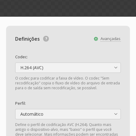
Definições
Avançadas
Codec:
H.264 (AVC)
O codec para codificar a faixa de vídeo. O codec "Sem
recodificação" copia o fluxo de vídeo do arquivo de entrada
para o de saída sem recodificação, se possível.
Perfil:
Automático
Define o perfil de codificação AVC (H.264). Quanto mais
antigo o dispositivo-alvo, mais "baixo" o perfil que você
deve selecionar. Mais informações podem ser encontradas