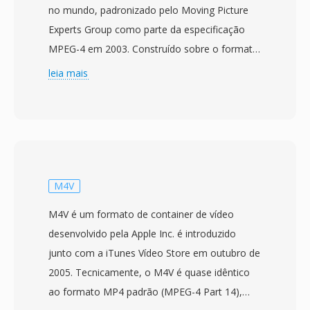
no mundo, padronizado pelo Moving Picture
Experts Group como parte da especificação
MPEG-4 em 2003. Construído sobre o formato
de mídia base ISO (MPEG-4 Part 12), que por
leia mais
sua vez derivou do container QuickTime da
Apple, o MP4 usá uma estrutura hierarquica de
atomos/caixas que pode encapsular
virtualmente qualquer tipo de dado de mídia. O
container mais comumente empacota vídeo
H.264 ou H.265 com áudio AAC, embora
M4V
também suporte uma ampla gama de codecs
M4V é um formato de container de vídeo
alternativos incluindo AV1, VP9, MPEG-4 Visual,
desenvolvido pela Apple Inc. é introduzido
AC-3 e ALAC. O design suporta recursos
junto com a iTunes Vídeo Store em outubro de
avançados como dicas de streaming para
2005. Tecnicamente, o M4V é quase idêntico
download progressivo é streaming adaptativo,
ao formato MP4 padrão (MPEG-4 Part 14),
marcadores de capitulo, múltiplas faixas de