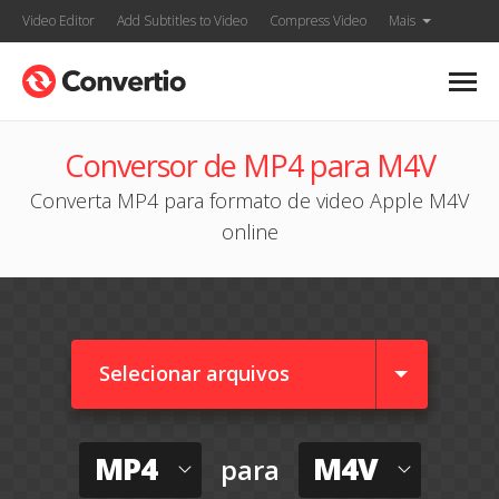
Video Editor
Add Subtitles to Video
Compress Video
Mais
Conversor de MP4 para M4V
Converta MP4 para formato de video Apple M4V
online
Selecionar arquivos
MP4
M4V
para