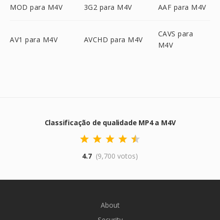
MOD para M4V
3G2 para M4V
AAF para M4V
CAVS para
AV1 para M4V
AVCHD para M4V
M4V
Classificação de qualidade MP4 a M4V
4.7
(9,700 votos)
About
Security