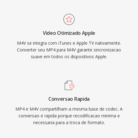
ecossistema de dispositivos é software da
de banda restrita é dispositivos com
Apple. Os arquivos M4V são reproduzidos
armazenamento limitado.
nativamente em macOS, iOS, iPadOS e Apple
TV, e versões desprotegidas funcionam
Video Otimizado Apple
perfeitamente na maioria dos principais
M4V se integra com iTunes e Apple TV nativamente.
reprodutores de mídia em todas às
Converter seu MP4 para M4V garante sincronizacao
plataformas. O formato ganhou tracao
suave em todos os dispositivos Apple.
significativa a medida que a iTunes Store se
tornou uma plataforma dominante para
compra é aluguel de filmes é programas de TV
digitais. A compatibilidade com o ecossistema
MP4 mais amplo significa que fluxos de vídeo é
Conversao Rapida
áudio dentro de arquivos M4V livres de DRM
MP4 e M4V compartilham a mesma base de codec. A
podem ser processados por virtualmente
conversao e rapida porque recodificacao minima e
qualquer ferramenta moderna de edição ou
necessaria para a troca de formato.
transcodificação sem necessidade de