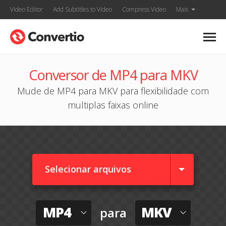
Video Editor
Add Subtitles to Video
Compress Video
Mais
Conversor de MP4 para MKV
Mude de MP4 para MKV para flexibilidade com
multiplas faixas online
Selecionar arquivos
MP4
MKV
para