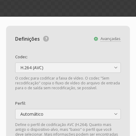
Definições
Avançadas
Codec:
H.264 (AVC)
O codec para codificar a faixa de vídeo. O codec "Sem
recodificação" copia o fluxo de vídeo do arquivo de entrada
para o de saída sem recodificação, se possível.
Perfil:
Automático
Define o perfil de codificação AVC (H.264). Quanto mais
antigo o dispositivo-alvo, mais "baixo" o perfil que você
deve selecionar. Mais informações podem ser encontradas