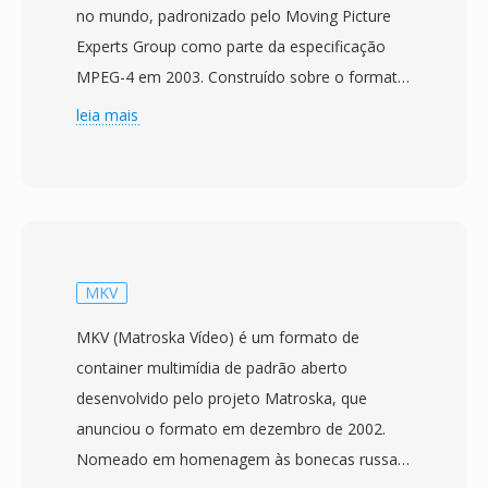
no mundo, padronizado pelo Moving Picture
Experts Group como parte da especificação
MPEG-4 em 2003. Construído sobre o formato
de mídia base ISO (MPEG-4 Part 12), que por
leia mais
sua vez derivou do container QuickTime da
Apple, o MP4 usá uma estrutura hierarquica de
atomos/caixas que pode encapsular
virtualmente qualquer tipo de dado de mídia. O
container mais comumente empacota vídeo
H.264 ou H.265 com áudio AAC, embora
MKV
também suporte uma ampla gama de codecs
MKV (Matroska Vídeo) é um formato de
alternativos incluindo AV1, VP9, MPEG-4 Visual,
container multimídia de padrão aberto
AC-3 e ALAC. O design suporta recursos
desenvolvido pelo projeto Matroska, que
avançados como dicas de streaming para
anunciou o formato em dezembro de 2002.
download progressivo é streaming adaptativo,
Nomeado em homenagem às bonecas russas
marcadores de capitulo, múltiplas faixas de