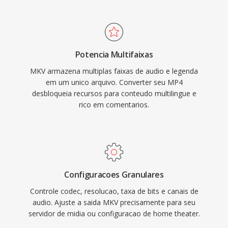
para legendas estilizadas) é metadados de
de banda restrita é dispositivos com
etiquetagem, tornando-o um dos containers
armazenamento limitado.
mais ricos em recursos disponíveis. A
especificação aberta garante que qualquer
Potencia Multifaixas
desenvolvedor possa implementar leitura é
MKV armazena multiplas faixas de audio e legenda
escrita MKV sem taxas de licenciamento, o que
em um unico arquivo. Converter seu MP4
impulsionou ampla adoção em reprodutores
desbloqueia recursos para conteudo multilingue e
de mídia, ferramentas de streaming é software
rico em comentarios.
de codificação. A capacidade de encapsular
virtualmente qualquer combinação de codecs
em um único arquivo bem organizado fez do
MKV o container preferido para distribuição de
vídeo de alta qualidade, arquivamento é
Configuracoes Granulares
bibliotecas de mídia pessoal.
Controle codec, resolucao, taxa de bits e canais de
audio. Ajuste a saida MKV precisamente para seu
servidor de midia ou configuracao de home theater.