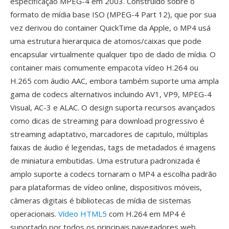
especificação MPEG-4 em 2003. Construído sobre o
formato de mídia base ISO (MPEG-4 Part 12), que por sua
vez derivou do container QuickTime da Apple, o MP4 usá
uma estrutura hierarquica de atomos/caixas que pode
encapsular virtualmente qualquer tipo de dado de mídia. O
container mais comumente empacota vídeo H.264 ou
H.265 com áudio AAC, embora também suporte uma ampla
gama de codecs alternativos incluindo AV1, VP9, MPEG-4
Visual, AC-3 e ALAC. O design suporta recursos avançados
como dicas de streaming para download progressivo é
streaming adaptativo, marcadores de capitulo, múltiplas
faixas de áudio é legendas, tags de metadados é imagens
de miniatura embutidas. Uma estrutura padronizada é
amplo suporte a codecs tornaram o MP4 a escolha padrão
para plataformas de vídeo online, dispositivos móveis,
câmeras digitais é bibliotecas de mídia de sistemas
operacionais.
Vídeo HTML5
com H.264 em MP4 é
suportado por todos os principais navegadores web,