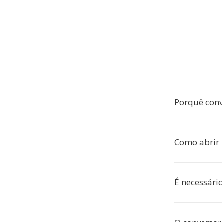
Porquê conv
Como abrir 
É necessário