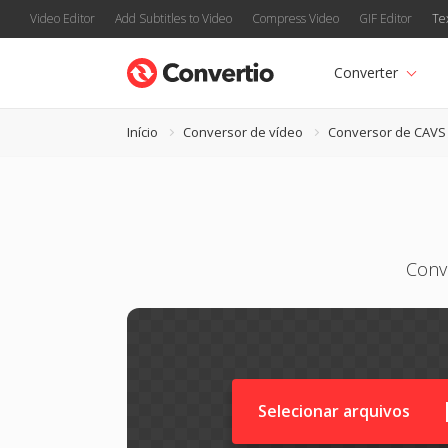
Video Editor
Add Subtitles to Video
Compress Video
GIF Editor
Te
Converter
Início
Conversor de vídeo
Conversor de CAVS
Conv
Selecionar arquivos