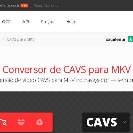
xt to Speech
Video Translator
OCR
API
Preços
Help
Excelente
CAVS para MKV
Conversor de CAVS para MKV
ersão de vídeo CAVS para MKV no navegador — sem c
CAVS