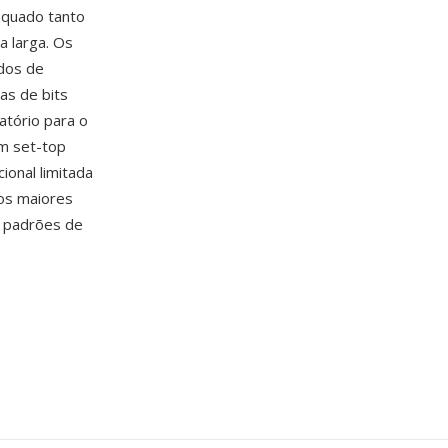
equado tanto
a larga. Os
odos de
as de bits
tório para o
em set-top
ional limitada
os maiores
s padrões de