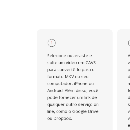
1
Selecione ou arraste e
A
solte um vídeo em CAVS
v
para convertê-lo para o
p
formato MKV no seu
d
computador, iPhone ou
n
Android. Além disso, você
f
pode fornecer um link de
d
qualquer outro serviço on-
s
line, como o Google Drive
v
ou Dropbox.
v
e