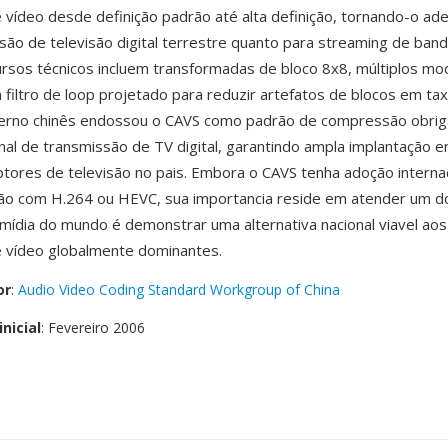
 vídeo desde definição padrão até alta definição, tornando-o ad
são de televisão digital terrestre quanto para streaming de band
cursos técnicos incluem transformadas de bloco 8x8, múltiplos m
 filtro de loop projetado para reduzir artefatos de blocos em tax
verno chinês endossou o CAVS como padrão de compressão obriga
nal de transmissão de TV digital, garantindo ampla implantação 
tores de televisão no pais. Embora o CAVS tenha adoção internac
o com H.264 ou HEVC, sua importancia reside em atender um d
ídia do mundo é demonstrar uma alternativa nacional viavel ao
e vídeo globalmente dominantes.
or
:
Audio Video Coding Standard Workgroup of China
nicial
: Fevereiro 2006