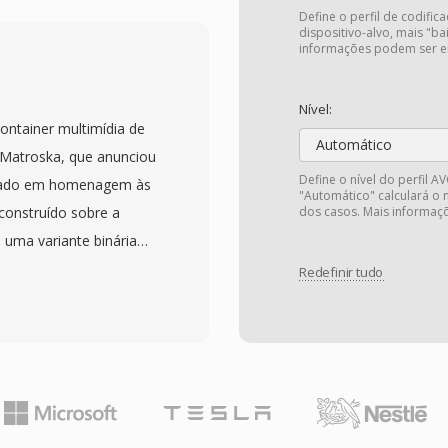
de compressão
Define o perfil de codific
a uma estrutura de
dispositivo-alvo, mais "ba
informações podem ser e
enciamento
porta resoluções de
Nível:
inição, tornando-o
ntainer multimídia de
são digital terrestre
Automático
 Matroska, que anunciou
 principais recursos
Define o nível do perfil A
eado em homenagem às
"Automático" calculará o n
 8x8, múltiplos modos
construído sobre a
dos casos. Mais informa
 para reduzir artefatos
 uma variante binária
verno chinês endossou o
tura flexível é
Redefinir tudo
tório para o sistema
pode conter numeros
rantindo ampla
, áudio é legendas
s de televisão no pais.
codecs desde H.264 e
al limitada em
FLAC, Opus é DTS para
ortancia reside em
te abrangente a
dia do mundo é
xto simples SRT até