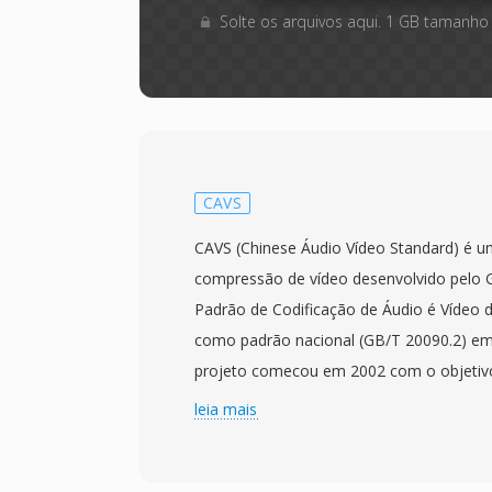
Solte os arquivos aqui. 1 GB tamanho
CAVS
CAVS (Chinese Áudio Vídeo Standard) é 
compressão de vídeo desenvolvido pelo 
Padrão de Codificação de Áudio é Vídeo 
como padrão nacional (GB/T 20090.2) em 
projeto comecou em 2002 com o objetivo
tecnologia de compressão independente 
leia mais
massiva infraestrutura de transmissão é 
depender de codecs licenciados estrang