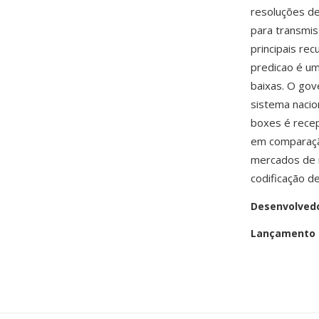
resoluções de
para transmis
principais re
predicao é um
baixas. O go
sistema nacio
boxes é recep
em comparaçã
mercados de m
codificação d
Desenvolved
Lançamento i