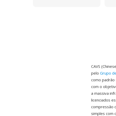
CAVS (Chines
pelo
Grupo de
como padrão 
com o objeti
a massiva inf
licenciados e
compressão 
simples com c