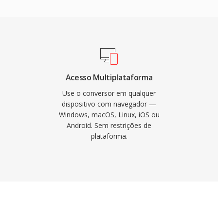
el aos padrões de
ixas PGS baseadas em
ntes.
 suporta marcadores de
as para legendas
, tornando-o um dos
veis. A especificação
dor possa implementar
Acesso Multiplataforma
iamento, o que
Use o conversor em qualquer
es de mídia,
dispositivo com navegador —
Windows, macOS, Linux, iOS ou
odificação. A
Android. Sem restrições de
ualquer combinação de
plataforma.
zado fez do MKV o
ídeo de alta qualidade,
oal.