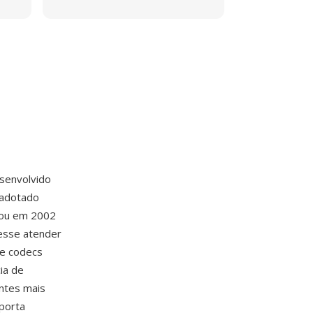
senvolvido
adotado
cou em 2002
esse atender
de codecs
ia de
entes mais
porta