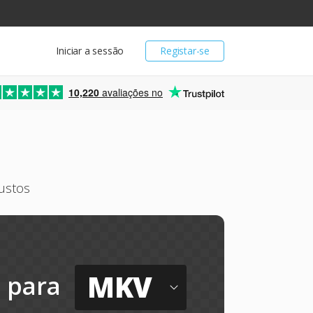
Iniciar a sessão
Registar-se
10,220
avaliações no
ustos
MKV
para