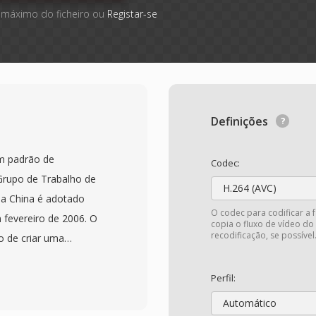
 máximo do ficheiro ou
Registar-se
Definições
um padrão de
Codec:
Grupo de Trabalho de
H.264 (AVC)
da China é adotado
O codec para codificar a 
fevereiro de 2006. O
copia o fluxo de vídeo do
recodificação, se possível
 de criar uma
que pudesse atender a
multimídia na China sem
Perfil:
eiros. O CAVS, também
Automático