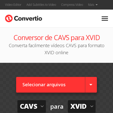
Video Editor
Add Subtitles to Video
Compress Video
Mais
Conversor de CAVS para XVID
Converta facilmente vídeos CAVS para formato
XVID online
Selecionar arquivos
CAVS
XVID
para