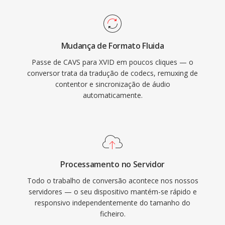
em containers AVI, embora também possa ser
padrões de codificação de vídeo globalmente
envolvido em MKV, MP4 é outros formatos. O
dominantes.
codec obteve certificacao para reprodução em
Mudança de Formato Fluida
muitos players de DVD independentes é
Passe de CAVS para XVID em poucos cliques — o
dispositivos de mídia que suportavam
conversor trata da tradução de codecs, remuxing de
reprodução DivX, já que ambos os codecs
contentor e sincronização de áudio
compartilham o padrão MPEG-4 ASP
automaticamente.
subjacente. A disponibilidade multiplataforma
cobrindo Windows, Linux, macOS é outros
sistemas operacionais, combinada com uma
natureza completamente gratuita é de código
aberto, fez do Xvid uma pedra angular da
Processamento no Servidor
codificação de vídeo movida pela comunidade.
Todo o trabalho de conversão acontece nos nossos
Embora H.264 é codecs mais novos tenham
servidores — o seu dispositivo mantém-se rápido e
responsivo independentemente do tamanho do
amplamente substituído o MPEG-4 ASP para
ficheiro.
novas codificacoes, o Xvid permanece em uso