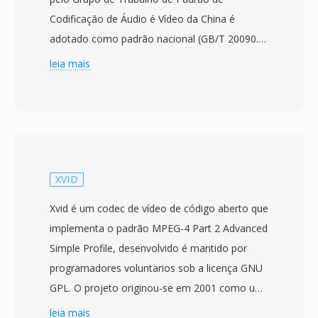
Codificação de Áudio é Vídeo da China é
adotado como padrão nacional (GB/T 20090.2)
em fevereiro de 2006. O projeto comecou em
leia mais
2002 com o objetivo de criar uma tecnologia
de compressão independente que pudesse
atender a massiva infraestrutura de
transmissão é multimídia na China sem
depender de codecs licenciados estrangeiros.
O CAVS, também referido como AVS1, alcança
XVID
eficiência de compressão comparável ao
Xvid é um codec de vídeo de código aberto que
H.264/AVC enquanto utiliza uma estrutura de
implementa o padrão MPEG-4 Part 2 Advanced
patentes mais simples com custos de
Simple Profile, desenvolvido é mantido por
licenciamento significativamente menores. O
programadores voluntarios sob a licença GNU
padrão suporta resoluções de vídeo desde
GPL. O projeto originou-se em 2001 como um
definição padrão até alta definição, tornando-o
fork do código-fonte OpenDivX depois que a
leia mais
adequado tanto para transmissão de televisão