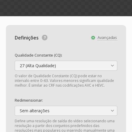
Definições
Avançadas
Qualidade Constante (CQ):
27 (Alta Qualidade)
O valor de Qualidade Constante (CQ) pode estar no
intervalo entre 0–63. Valores menores significam qualidade
melhor. É similar ao CRF nas codificações AVC e HEVC.
Redimensionar:
Sem alterações
Define uma resolução de saída do vídeo selecionando uma
resolução a partir dos conjuntos predefinidos das
resoluções mais populares ou inserindo manualmente uma