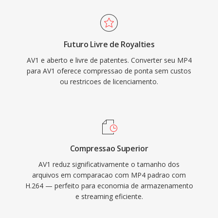
inter. O suporte a decodificação por hardware
armazenamento limitado.
se expandiu rapidamente em processadores
móveis, GPUs é smart TVs, abordando
Futuro Livre de Royalties
preocupações iniciais sobre demandas
AV1 e aberto e livre de patentes. Converter seu MP4
computacionais durante a codificação. O AV1
para AV1 oferece compressao de ponta sem custos
têm sido amplamente adotado pelos principais
ou restricoes de licenciamento.
serviços de streaming para entrega de
conteúdo 4K e HDR, e serve como o
componente de vídeo do container WebM para
reprodução baseada na web. O status livre de
royalties torna o AV1 especialmente
Compressao Superior
importante para padrões web abertos é
AV1 reduz significativamente o tamanho dos
distribuição acessível de mídia.
arquivos em comparacao com MP4 padrao com
H.264 — perfeito para economia de armazenamento
e streaming eficiente.