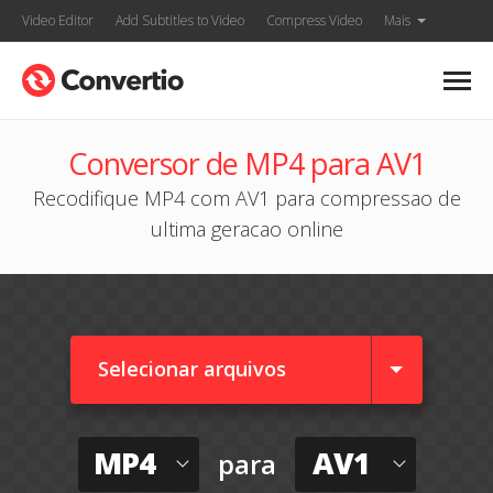
Video Editor
Add Subtitles to Video
Compress Video
Mais
Conversor de MP4 para AV1
Recodifique MP4 com AV1 para compressao de
ultima geracao online
Selecionar arquivos
MP4
AV1
para