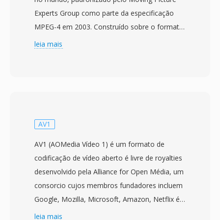
Experts Group como parte da especificação
MPEG-4 em 2003. Construído sobre o formato
de mídia base ISO (MPEG-4 Part 12), que por
leia mais
sua vez derivou do container QuickTime da
Apple, o MP4 usá uma estrutura hierarquica de
atomos/caixas que pode encapsular
virtualmente qualquer tipo de dado de mídia. O
container mais comumente empacota vídeo
H.264 ou H.265 com áudio AAC, embora
AV1
também suporte uma ampla gama de codecs
AV1 (AOMedia Vídeo 1) é um formato de
alternativos incluindo AV1, VP9, MPEG-4 Visual,
codificação de vídeo aberto é livre de royalties
AC-3 e ALAC. O design suporta recursos
desenvolvido pela Alliance for Open Média, um
avançados como dicas de streaming para
consorcio cujos membros fundadores incluem
download progressivo é streaming adaptativo,
Google, Mozilla, Microsoft, Amazon, Netflix é
marcadores de capitulo, múltiplas faixas de
Intel, entre outros. A especificação foi
leia mais
áudio é legendas, tags de metadados é