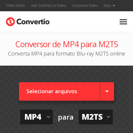
Video Editor
Add Subtitles to Video
Compress Video
Mais
Conversor de MP4 para M2TS
Converta MP4 para formato Blu-ray M2TS online
Selecionar arquivos
MP4
M2TS
para