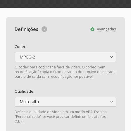
Definições
Avançadas
Codec:
MPEG-2
O codec para codificar a faixa de vídeo. O codec "Sem
recodificação" copia o fluxo de vídeo do arquivo de entrada
para o de saída sem recodificação, se possível.
Qualidade:
Muito alta
Define a qualidade de vídeo em um modo VBR. Escolha
"Personalizado" se você precisar definir um bitrate fixo
(CBR).