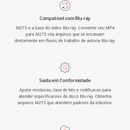
para som surround sem perdas. O container
também é usado por filmadoras AVCHD para
Compativel com Blu-ray
gravação de filmagens de alta definição,
M2TS e a base do video Blu-ray. Converter seu MP4
tornando-o comum tanto em fluxos de
para M2TS cria arquivos que se encaixam
trabalho de reprodução de disco do
diretamente em fluxos de trabalho de autoria Blu-ray.
consumidor quanto de produção de vídeo. Os
arquivos M2TS preservam marcadores de
capitulo, fluxos de legendas é dados de menu
interativo dentro do transport stream.
Mecanismos confiáveis de sincronizacao é
Saida em Conformidade
suporte a codecs de alta qualidade tornam o
Ajuste resolucao, taxa de bits e codificacao para
M2TS adequado para arquivamento de
atender especificacoes de disco Blu-ray. Obtenha
conteúdo de alta definição onde preservar a
arquivos M2TS que atendem padroes da industria.
qualidade total da fonte é essencial.