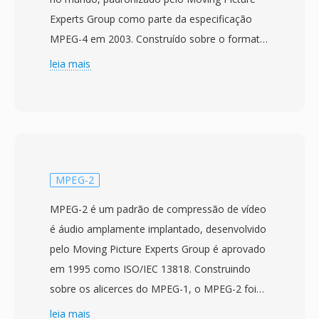
Experts Group como parte da especificação
MPEG-4 em 2003. Construído sobre o formato
de mídia base ISO (MPEG-4 Part 12), que por
leia mais
sua vez derivou do container QuickTime da
Apple, o MP4 usá uma estrutura hierarquica de
atomos/caixas que pode encapsular
virtualmente qualquer tipo de dado de mídia. O
container mais comumente empacota vídeo
H.264 ou H.265 com áudio AAC, embora
MPEG-2
também suporte uma ampla gama de codecs
MPEG-2 é um padrão de compressão de vídeo
alternativos incluindo AV1, VP9, MPEG-4 Visual,
é áudio amplamente implantado, desenvolvido
AC-3 e ALAC. O design suporta recursos
pelo Moving Picture Experts Group é aprovado
avançados como dicas de streaming para
em 1995 como ISO/IEC 13818. Construindo
download progressivo é streaming adaptativo,
sobre os alicerces do MPEG-1, o MPEG-2 foi
marcadores de capitulo, múltiplas faixas de
projetado para lidar com taxas de bits é
leia mais
áudio é legendas, tags de metadados é