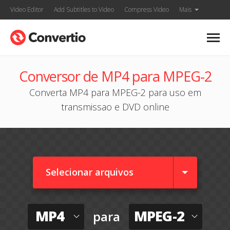
Video Editor
Add Subtitles to Video
Compress Video
Mais
Conversor de MP4 para MPEG-2
Converta MP4 para MPEG-2 para uso em
transmissao e DVD online
Selecionar arquivos
MP4
MPEG-2
para