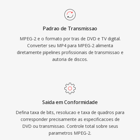
stream fornece multiplexacao robusta com
armazenamento limitado.
recursos de resiliencia a erros essenciais para
entrega por transmissão em canais ruidosos,
Padrao de Transmissao
enquanto a variante de program stream
MPEG-2 e o formato por tras de DVD e TV digital.
atende aplicações orientadas a
Converter seu MP4 para MPEG-2 alimenta
armazenamento como DVDs. O MPEG-2
diretamente pipelines profissionais de transmissao e
suporta resoluções de até 1920x1152 no Main
autoria de discos.
Profile at High Level, com taxas de bits
alcançando 80 Mbps em configurações
profissionais. Embora codecs mais novos
como H.264 e HEVC oferecam eficiência de
compressão substancialmente melhor, o
Saida em Conformidade
MPEG-2 permanece enraizado na
Defina taxa de bits, resolucao e taxa de quadros para
infraestrutura de transmissão, sistemas de TV
corresponder precisamente as especificacoes de
DVD ou transmissao. Controle total sobre seus
a cabo é satélite é bilhoes de discos DVD em
parametros MPEG-2.
circulacao em todo o mundo.