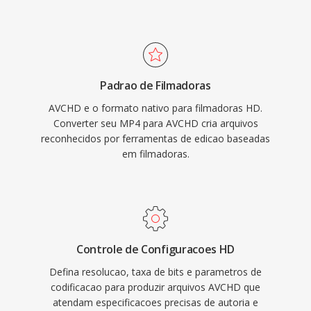
arquivo práticos através de redes com largura
varredura progressiva é entrelacada,
de banda restrita é dispositivos com
acomodando tanto estilos cinematograficos
armazenamento limitado.
quanto de transmissão. A estrutura de diretorio
segue uma especificação rigorosa que inclui
Padrao de Filmadoras
arquivos de playlist para navegação entre clips
AVCHD e o formato nativo para filmadoras HD.
gravados, tornando-o compatível com players
Converter seu MP4 para AVCHD cria arquivos
de Blu-ray quando gravado em mídia de disco
reconhecidos por ferramentas de edicao baseadas
compatível. Uma versão aprimorada, AVCHD
em filmadoras.
2.0, adicionou suporte para gravação
progressiva 1080/60p é vídeo 3D
estereoscópico. O formato contínua
amplamente utilizado no mercado de
filmadoras é segue sendo suportado pelos
Controle de Configuracoes HD
principais aplicativos de edição de vídeo.
Defina resolucao, taxa de bits e parametros de
codificacao para produzir arquivos AVCHD que
atendam especificacoes precisas de autoria e