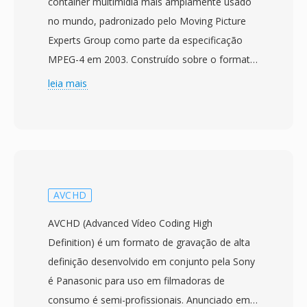
container multimídia mais amplamente usado
no mundo, padronizado pelo Moving Picture
Experts Group como parte da especificação
MPEG-4 em 2003. Construído sobre o formato
de mídia base ISO (MPEG-4 Part 12), que por
leia mais
sua vez derivou do container QuickTime da
Apple, o MP4 usá uma estrutura hierarquica de
atomos/caixas que pode encapsular
virtualmente qualquer tipo de dado de mídia. O
container mais comumente empacota vídeo
H.264 ou H.265 com áudio AAC, embora
AVCHD
também suporte uma ampla gama de codecs
AVCHD (Advanced Vídeo Coding High
alternativos incluindo AV1, VP9, MPEG-4 Visual,
Definition) é um formato de gravação de alta
AC-3 e ALAC. O design suporta recursos
definição desenvolvido em conjunto pela Sony
avançados como dicas de streaming para
é Panasonic para uso em filmadoras de
download progressivo é streaming adaptativo,
consumo é semi-profissionais. Anunciado em