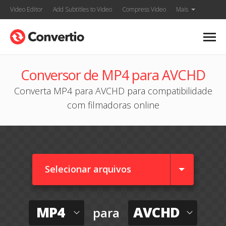
Video Editor
Add Subtitles to Video
Compress Video
Mais
Conversor de MP4 para AVCHD
Converta MP4 para AVCHD para compatibilidade
com filmadoras online
Selecionar arquivos
MP4
AVCHD
para