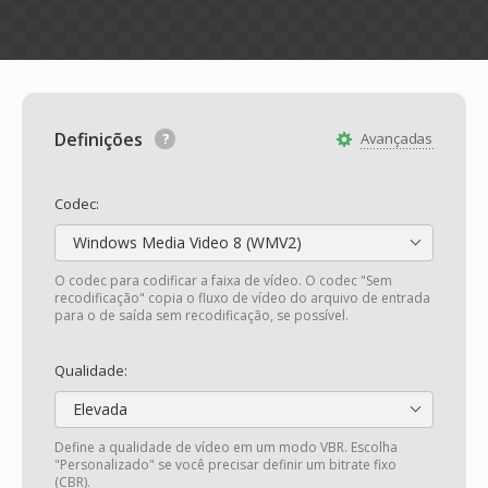
Definições
Avançadas
Codec:
Windows Media Video 8 (WMV2)
O codec para codificar a faixa de vídeo. O codec "Sem
recodificação" copia o fluxo de vídeo do arquivo de entrada
para o de saída sem recodificação, se possível.
Qualidade:
Elevada
Define a qualidade de vídeo em um modo VBR. Escolha
"Personalizado" se você precisar definir um bitrate fixo
(CBR).