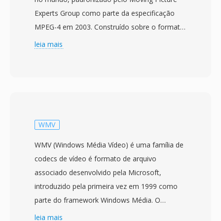
Experts Group como parte da especificação
MPEG-4 em 2003. Construído sobre o formato
de mídia base ISO (MPEG-4 Part 12), que por
leia mais
sua vez derivou do container QuickTime da
Apple, o MP4 usá uma estrutura hierarquica de
atomos/caixas que pode encapsular
virtualmente qualquer tipo de dado de mídia. O
container mais comumente empacota vídeo
H.264 ou H.265 com áudio AAC, embora
WMV
também suporte uma ampla gama de codecs
WMV (Windows Média Vídeo) é uma família de
alternativos incluindo AV1, VP9, MPEG-4 Visual,
codecs de vídeo é formato de arquivo
AC-3 e ALAC. O design suporta recursos
associado desenvolvido pela Microsoft,
avançados como dicas de streaming para
introduzido pela primeira vez em 1999 como
download progressivo é streaming adaptativo,
parte do framework Windows Média. O
marcadores de capitulo, múltiplas faixas de
formato abrange várias geracoes de codecs,
leia mais
áudio é legendas, tags de metadados é