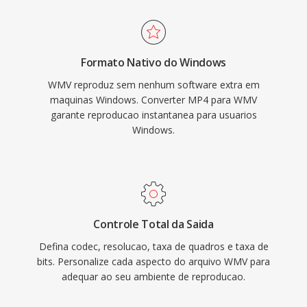
entrega de mídia corporativa, vídeos de
armazenamento limitado.
treinamento é conteúdo web centrado no
Windows ao longo dos anos 2000. O WMV
Formato Nativo do Windows
suporta recursos incluindo vídeo entrelacado,
WMV reproduz sem nenhum software extra em
codificação de múltiplas taxas de bits para
maquinas Windows. Converter MP4 para WMV
streaming adaptativo é gerenciamento de
garante reproducao instantanea para usuarios
direitos digitais por meio do Windows Média
Windows.
DRM. A plataforma Silverlight também usava
WMV como seu formato de vídeo primario
para aplicações ricas de internet é serviços de
streaming. Embora a indústria tenha
amplamente migrado para H.264 e HEVC para
Controle Total da Saida
a maioria das aplicações, o WMV permanece
Defina codec, resolucao, taxa de quadros e taxa de
presente em sistemas corporativos legados de
bits. Personalize cada aspecto do arquivo WMV para
adequar ao seu ambiente de reproducao.
gerenciamento de conteúdo, bibliotecas de
mídia arquivadas é fluxos de trabalho