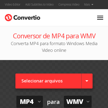
Video Editor
Add Subtitles to Video
Compress Video
Mais
Conversor de MP4 para WMV
Converta MP4 para formato Windows Media
Video online
Selecionar arquivos
MP4
WMV
para