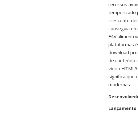
recursos avanç
temporizado 
crescente dem
conseguia emp
F4V alimentou
plataformas é
download prog
de conteúdo o
vídeo HTML5 
significa que
modernas.
Desenvolved
Lançamento i