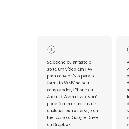
1
Selecione ou arraste e
A
solte um vídeo em F4V
v
para convertê-lo para o
p
formato WMV no seu
d
computador, iPhone ou
n
Android. Além disso, você
f
pode fornecer um link de
d
qualquer outro serviço on-
s
line, como o Google Drive
v
ou Dropbox.
v