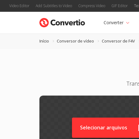
Video Editor
Add Subtitles to Video
Compress Video
GIF Editor
Te
Converter
Início
Conversor de vídeo
Conversor de F4V
Tran
Selecionar arquivos