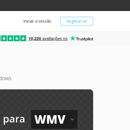
Iniciar a sessão
Registar-se
10,220
avaliações no
ndows
WMV
para