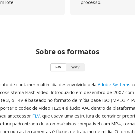
m lote.
processo.
Sobre os formatos
F4V
WMV
ato de container multimídia desenvolvido pela
Adobe Systems
c
ecossistema Flash Vídeo. Introduzido em dezembro de 2007 com 
te 3, o F4V é baseado no formato de mídia base ISO (MPEG-4 Par
uportar o codec de vídeo H.264 é áudio AAC dentro da plataforma
 seu antecessor
FLV
, que usava uma estrutura de container propri
tetura padronizada de atomos/caixas compatível com MP4, torn
 com outras ferramentas é fluxos de trabalho de mídia. O format