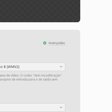
Avançadas
eo 8 (WMV2)
faixa de vídeo. O codec "Sem recodificação"
 arquivo de entrada para o de saída sem
.