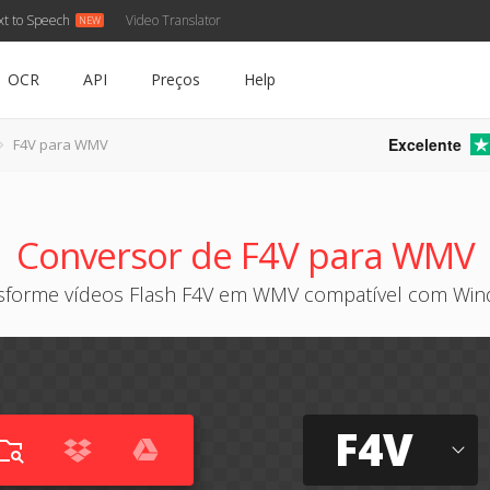
xt to Speech
Video Translator
OCR
API
Preços
Help
Excelente
F4V para WMV
Conversor de F4V para WMV
sforme vídeos Flash F4V em WMV compatível com Wi
F4V