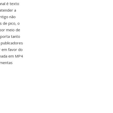
anal é texto
atender a
ntigo não
 de pico, o
 por meio de
uporta tanto
 publicadores
r em favor do
aseada em MP4
ramentas