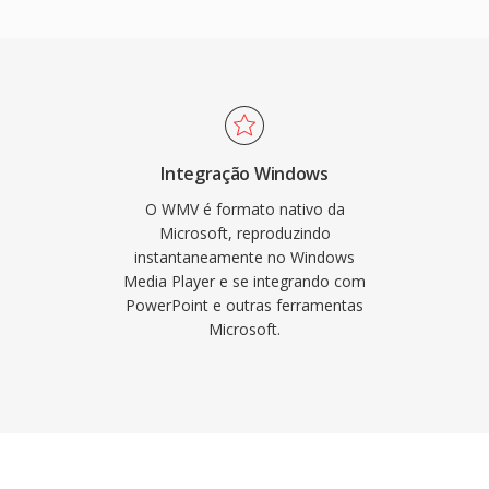
ao sistema operacional
trutura de streaming do
 natural para entrega de
o é conteúdo web
 2000. O WMV suporta
ificação de múltiplas
Integração Windows
é gerenciamento de
O WMV é formato nativo da
édia DRM. A plataforma
Microsoft, reproduzindo
instantaneamente no Windows
 formato de vídeo
Media Player e se integrando com
 é serviços de streaming.
PowerPoint e outras ferramentas
grado para H.264 e
Microsoft.
WMV permanece presente
renciamento de
 é fluxos de trabalho
a.