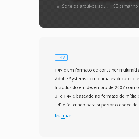
Solte os arquivos aqui. 1 GB tamanho
F4V
F4V é um formato de container multimídi
Adobe Systems como uma evolucao do ec
Introduzido em dezembro de 2007 com o 
3, o F4V é baseado no formato de mídia
14) é foi criado para suportar o codec de
dentro da plataforma Adobe Flash. Difer
leia mais
FLV, que usava uma estrutura de container
adota a arquitetura padronizada de atom