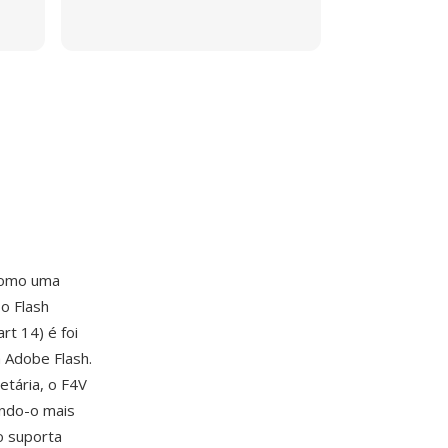
omo uma
o Flash
t 14) é foi
 Adobe Flash.
etária, o F4V
ando-o mais
o suporta