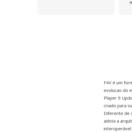
e
F4V é um form
evolucao do 
Player 9 Upda
criado para s
Diferente de
adota a arqui
interoperável