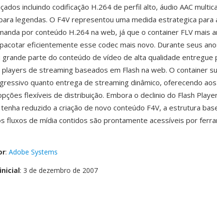
ados incluindo codificação H.264 de perfil alto, áudio AAC multic
para legendas. O F4V representou uma medida estrategica para 
anda por conteúdo H.264 na web, já que o container FLV mais a
acotar eficientemente esse codec mais novo. Durante seus anos
 grande parte do conteúdo de vídeo de alta qualidade entregue
 players de streaming baseados em Flash na web. O container s
ressivo quanto entrega de streaming dinâmico, oferecendo aos
pções flexíveis de distribuição. Embora o declinio do Flash Playe
tenha reduzido a criação de novo conteúdo F4V, a estrutura b
 os fluxos de mídia contidos são prontamente acessíveis por fer
or
:
Adobe Systems
nicial
: 3 de dezembro de 2007