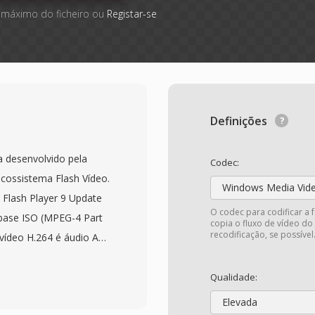
 máximo do ficheiro ou
Registar-se
Definições
a desenvolvido pela
Codec:
ossistema Flash Vídeo.
Windows Media Vid
Flash Player 9 Update
O codec para codificar a 
 base ISO (MPEG-4 Part
copia o fluxo de vídeo do
recodificação, se possível
 vídeo H.264 é áudio AAC
ente de seu antecessor
 proprietária, o F4V
Qualidade:
os/caixas compatível
Elevada