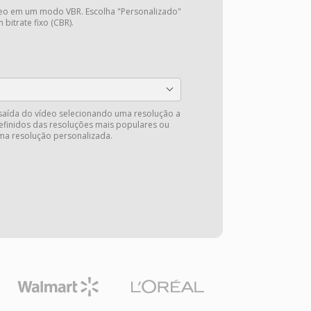
deo em um modo VBR. Escolha "Personalizado"
 bitrate fixo (CBR).
saída do vídeo selecionando uma resolução a
efinidos das resoluções mais populares ou
ma resolução personalizada.