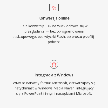
pomoca wspolczesnych narzedzi.
mediow, szkolen firmowych i tresci
internetowych zorientowanych na Windows
Konwersja online
przez cala dekade 2000. WMV obsluguje
Cała konwersja F4V na WMV odbywa się w
funkcje w tym wideo z przeplotem, kodowanie
przeglądarce — bez oprogramowania
z wieloma szybkosciami transmisji do
desktopowego, bez wtyczki Flash, po prostu prześlij i
adaptacyjnego strumieniowania oraz
pobierz.
zarzadzanie prawami cyfrowymi poprzez
Windows Media DRM. Platforma Silverlight
rowniez uzywala WMV jako glownego formatu
wideo dla bogatych aplikacji internetowych i
serwisow streamingowych. Choc branaza w
Integracja z Windows
duzej mierze przeszla na H.264 i HEVC w
WMV to natywny format Microsoft, odtwarzający się
wiekszosci zastosowan, WMV nadal jest
natychmiast w Windows Media Player i integrujący
się z PowerPoint i innymi narzędziami Microsoft.
obecny w starszych korporacyjnych systemach
zarzadzania trescia, archiwalnych bibliotekach
medialnych i przepływach pracy powiazanych z