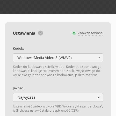
Ustawienia
Zaawansowane
Kodek:
Windows Media Video 8 (WMV2)
Kodek do kodowania ścieżki wideo. Kodek „bez ponownego
kodowania” kopiuje strumień wideo z pliku wejściowego do
wyjściowego bez ponownego kodowania, jeśli to możliwe.
Jakość:
Najwyższa
Ustaw jakość wideo w trybie VBR. Wybierz „Niestandardowa”,
jeśli chcesz ustawić stałą przepływność (CBR).