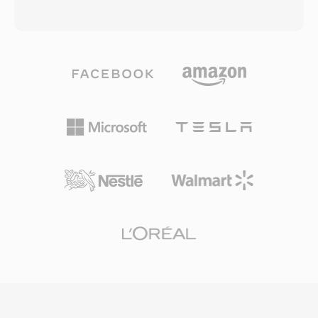
w celu zaspokojenia rosnacego
jako VC-1 przez SMPTE w ramach specyfikacji
zapotrzebowania na tresci H.264 w sieci,
421M). Pliki WMV sa zwykle umieszczone w
poniewaz starszy kontener FLV nie mogl
opakowaniu ASF (Advanced Systems Format) i
efektywnie pakowac tego nowszego kodeka. W
uzywaja rozszerzenia .wmv do oznaczenia
szczytowym okresie F4V napedzal znaczna
tresci wideo. WMV 9/VC-1 osiagnal
czesc tresci wideo wysokiej jakosci
efektywnosc kompresji porownywalna z
dostarczanych przez platformy streamingowe i
wczesnymi implementacjami H.264,
odtwarzacze wideo oparte na Flashu w sieci.
dostarczajac dobra jakosc wizualna przy
Kontener obsluguje zarowno progresywne
umiarkowanych szybkosciach transmisji i
pobieranie, jak i dynamiczne dostarczanie
zdobywajac adopcje w tresciach HD DVD i Blu-
strumieniowe, dajac wydawcom tresci
ray jako zatwierdzony kodek. Format byl
elastyczne opcje dystrybucji. Choc upadek
gleboko zintegrowany z systemem
Flash Playera na rzecz wideo HTML5
operacyjnym Windows, Windows Media
zmniejszyl tworzenie nowych tresci F4V,
Playerem i serwerowa infrastruktura
struktura oparta na MP4 oznacza, ze zawarte
strumieniowania, co czynilo go naturalnym
strumienie medialne sa latwo dostepne za
wyborem dla korporacyjnego dostarczania