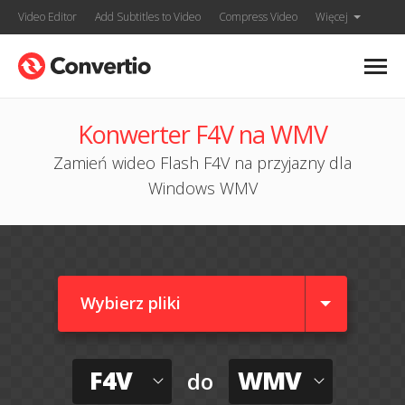
Video Editor
Add Subtitles to Video
Compress Video
Więcej
Konwerter F4V na WMV
Zamień wideo Flash F4V na przyjazny dla
Windows WMV
Wybierz pliki
F4V
WMV
do