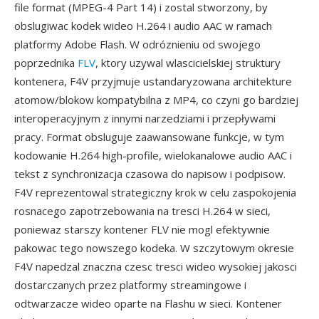
file format (MPEG-4 Part 14) i zostal stworzony, by
obslugiwac kodek wideo H.264 i audio AAC w ramach
platformy Adobe Flash. W odróznieniu od swojego
poprzednika
FLV
, ktory uzywal wlascicielskiej struktury
kontenera, F4V przyjmuje ustandaryzowana architekture
atomow/blokow kompatybilna z MP4, co czyni go bardziej
interoperacyjnym z innymi narzedziami i przepływami
pracy. Format obsluguje zaawansowane funkcje, w tym
kodowanie H.264 high-profile, wielokanalowe audio AAC i
tekst z synchronizacja czasowa do napisow i podpisow.
F4V reprezentowal strategiczny krok w celu zaspokojenia
rosnacego zapotrzebowania na tresci H.264 w sieci,
poniewaz starszy kontener FLV nie mogl efektywnie
pakowac tego nowszego kodeka. W szczytowym okresie
F4V napedzal znaczna czesc tresci wideo wysokiej jakosci
dostarczanych przez platformy streamingowe i
odtwarzacze wideo oparte na Flashu w sieci. Kontener