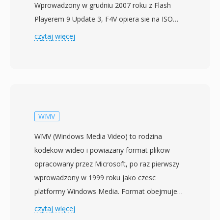
Wprowadzony w grudniu 2007 roku z Flash
Playerem 9 Update 3, F4V opiera sie na ISO
base media file format (MPEG-4 Part 14) i
czytaj więcej
zostal stworzony, by obslugiwac kodek wideo
H.264 i audio AAC w ramach platformy Adobe
Flash. W odróznieniu od swojego poprzednika
FLV, ktory uzywal wlascicielskiej struktury
kontenera, F4V przyjmuje ustandaryzowana
architekture atomow/blokow kompatybilna z
WMV
MP4, co czyni go bardziej interoperacyjnym z
WMV (Windows Media Video) to rodzina
innymi narzedziami i przepływami pracy.
kodekow wideo i powiazany format plikow
Format obsluguje zaawansowane funkcje, w
opracowany przez Microsoft, po raz pierwszy
tym kodowanie H.264 high-profile,
wprowadzony w 1999 roku jako czesc
wielokanalowe audio AAC i tekst z
platformy Windows Media. Format obejmuje
synchronizacja czasowa do napisow i
kilka generacji kodekow — od oryginalnego
czytaj więcej
podpisow. F4V reprezentowal strategiczny krok
WMV 7 po WMV 9 (rowniez standaryzowany