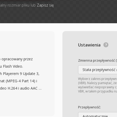
alny rozmiar pliku lub
Zapisz się
Ustawienia
o opracowany przez
Zmienna przepływność (
 Flash Video.
Stała przepływność 
h Playerem 9 Update 3,
Wybierz zakres przepływno
mat (MPEG-4 Part 14) i
(VBR). Należy pamiętać, ż
wyświetlać niepoprawny cza
ideo H.264 i audio AAC w
VBR, w takim przypadku na
ieniu od swojego
iej struktury kontenera,
Przepływność:
kture atomow/blokow
Automatycznie