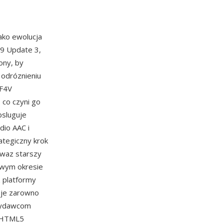
ako ewolucja
 9 Update 3,
ony, by
 odróznieniu
 F4V
co czyni go
bsluguje
dio AAC i
ategiczny krok
ewaz starszy
owym okresie
z platformy
uje zarowno
 wydawcom
o HTML5