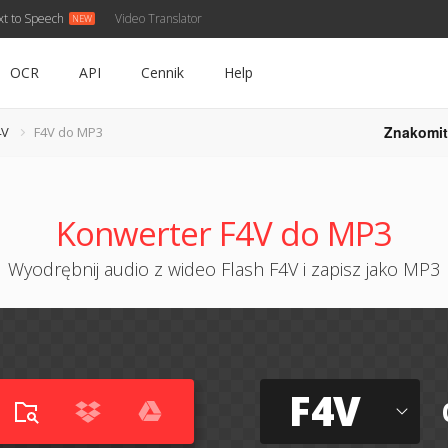
xt to Speech
Video Translator
OCR
API
Cennik
Help
Znakomit
4V
F4V do MP3
Konwerter F4V do MP3
Wyodrębnij audio z wideo Flash F4V i zapisz jako MP3
F4V