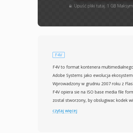
Upuść pliki tutaj. 1 GB Maksym
F4V
F4V to format kontenera multimedialneg
Adobe Systems jako ewolucja ekosystemu
Wprowadzony w grudniu 2007 roku z Flas
F4V opiera sie na ISO base media file for
zostal stworzony, by obslugiwac kodek w
ramach platformy Adobe Flash. W odrózn
czytaj więcej
poprzednika FLV, ktory uzywal wlascicielsk
F4V przyjmuje ustandaryzowana archite