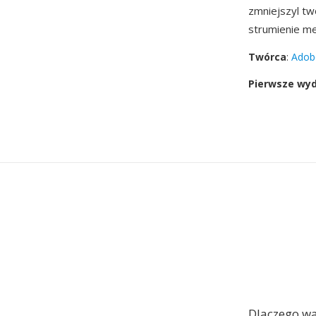
zmniejszyl tw
strumienie m
Twórca
:
Adob
Pierwsze wy
Dlaczego wa