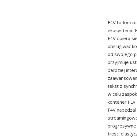
F4V to forma
ekosystemu F
F4V opiera si
obslugiwac ko
od swojego p
przyjmuje us
bardziej inte
zaawansowane 
tekst z synch
w celu zaspok
kontener FLV
F4V napedzal 
streamingowe 
progresywne 
tresci elasty