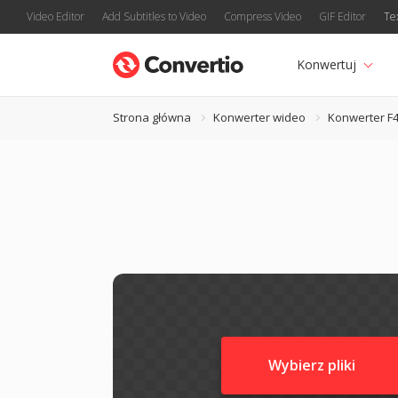
Video Editor
Add Subtitles to Video
Compress Video
GIF Editor
Te
Konwertuj
Strona główna
Konwerter wideo
Konwerter F
Wybierz pliki