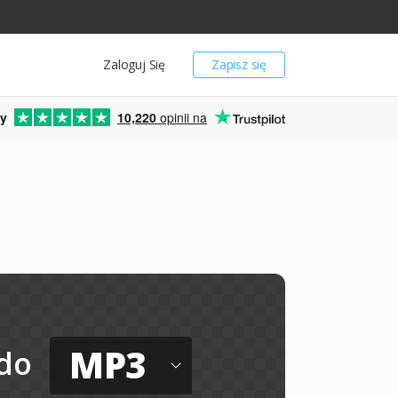
Zaloguj Się
Zapisz się
y
10,220
opinii na
MP3
do