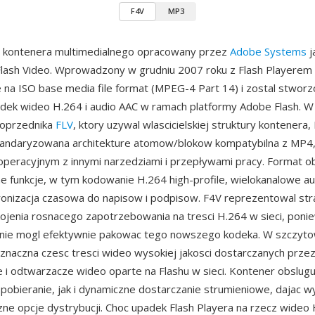
F4V
MP3
t kontenera multimedialnego opracowany przez
Adobe Systems
j
lash Video. Wprowadzony w grudniu 2007 roku z Flash Playerem
e na ISO base media file format (MPEG-4 Part 14) i zostal stworz
dek wideo H.264 i audio AAC w ramach platformy Adobe Flash. W
oprzednika
FLV
, ktory uzywal wlascicielskiej struktury kontenera,
tandaryzowana architekture atomow/blokow kompatybilna z MP4, 
roperacyjnym z innymi narzedziami i przepływami pracy. Format o
funkcje, w tym kodowanie H.264 high-profile, wielokanalowe au
ronizacja czasowa do napisow i podpisow. F4V reprezentowal str
ojenia rosnacego zapotrzebowania na tresci H.264 w sieci, poni
 nie mogl efektywnie pakowac tego nowszego kodeka. W szczyt
znaczna czesc tresci wideo wysokiej jakosci dostarczanych prze
i odtwarzacze wideo oparte na Flashu w sieci. Kontener obslug
pobieranie, jak i dynamiczne dostarczanie strumieniowe, dajac
czne opcje dystrybucji. Choc upadek Flash Playera na rzecz wide