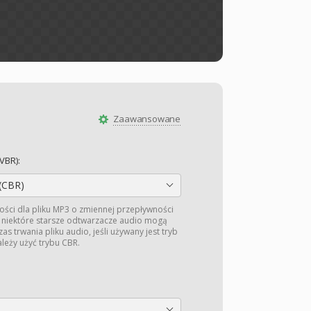
Zaawansowane
VBR):
(CBR)
ści dla pliku MP3 o zmiennej przepływności
e niektóre starsze odtwarzacze audio mogą
s trwania pliku audio, jeśli używany jest tryb
leży użyć trybu CBR.