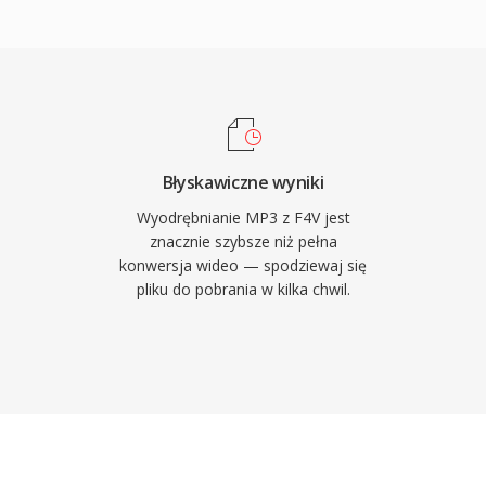
ac praktyczne
z internet. Dzis MP3
nie obslugiwanych
h odtwarzaczach
 i urzadzeniach
Błyskawiczne wyniki
Wyodrębnianie MP3 z F4V jest
znacznie szybsze niż pełna
konwersja wideo — spodziewaj się
pliku do pobrania w kilka chwil.