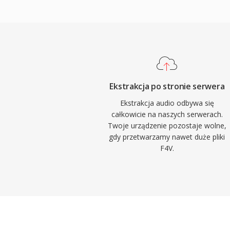
cyfrowej rewolucji muzycznej, umozliwiaj
przechowywanie i dystrybucje muzyki prze
pozostaje jednym z najbardziej uniwersal
formatow audio w praktycznie wszystkic
multimedialnych, systemach operacyjnych
przenosnych.
Ekstrakcja po stronie serwera
Ekstrakcja audio odbywa się
całkowicie na naszych serwerach.
Twoje urządzenie pozostaje wolne,
gdy przetwarzamy nawet duże pliki
F4V.