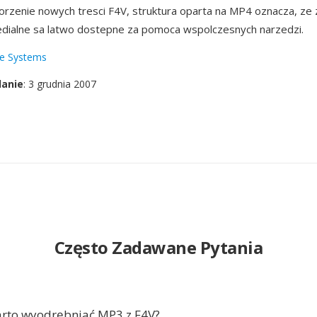
orzenie nowych tresci F4V, struktura oparta na MP4 oznacza, ze
edialne sa latwo dostepne za pomoca wspolczesnych narzedzi.
e Systems
danie
: 3 grudnia 2007
Często Zadawane Pytania
rto wyodrębniać MP3 z F4V?