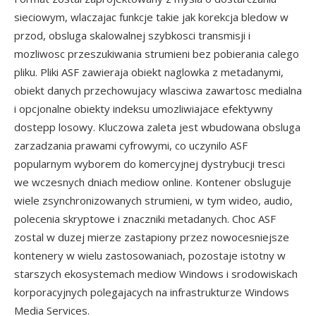
sieciowym, wlaczajac funkcje takie jak korekcja bledow w
przod, obsluga skalowalnej szybkosci transmisji i
mozliwosc przeszukiwania strumieni bez pobierania calego
pliku. Pliki ASF zawieraja obiekt naglowka z metadanymi,
obiekt danych przechowujacy wlasciwa zawartosc medialna
i opcjonalne obiekty indeksu umozliwiajace efektywny
dostepp losowy. Kluczowa zaleta jest wbudowana obsluga
zarzadzania prawami cyfrowymi, co uczynilo ASF
popularnym wyborem do komercyjnej dystrybucji tresci
we wczesnych dniach mediow online. Kontener obsluguje
wiele zsynchronizowanych strumieni, w tym wideo, audio,
polecenia skryptowe i znaczniki metadanych. Choc ASF
zostal w duzej mierze zastapiony przez nowocesniejsze
kontenery w wielu zastosowaniach, pozostaje istotny w
starszych ekosystemach mediow Windows i srodowiskach
korporacyjnych polegajacych na infrastrukturze Windows
Media Services.