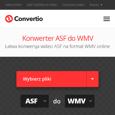
Video Editor
Add Subtitles to Video
Compress Video
Więcej
Konwerter ASF do WMV
Łatwa konwersja wideo ASF na format WMV online
Wybierz pliki
ASF
WMV
do