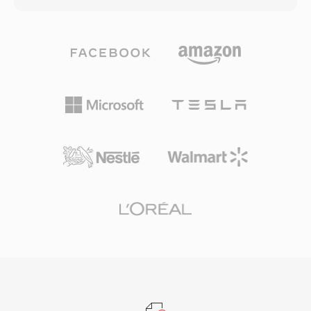
losowy. Kluczowa zaleta jest wbudowana
421M). Pliki WMV sa zwykle umieszczone w
obsluga zarzadzania prawami cyfrowymi, co
opakowaniu ASF (Advanced Systems Format) i
uczynilo ASF popularnym wyborem do
uzywaja rozszerzenia .wmv do oznaczenia
komercyjnej dystrybucji tresci we wczesnych
tresci wideo. WMV 9/VC-1 osiagnal
dniach mediow online. Kontener obsluguje
efektywnosc kompresji porownywalna z
wiele zsynchronizowanych strumieni, w tym
wczesnymi implementacjami H.264,
wideo, audio, polecenia skryptowe i znaczniki
dostarczajac dobra jakosc wizualna przy
metadanych. Choc ASF zostal w duzej mierze
umiarkowanych szybkosciach transmisji i
zastapiony przez nowocesniejsze kontenery w
zdobywajac adopcje w tresciach HD DVD i Blu-
wielu zastosowaniach, pozostaje istotny w
ray jako zatwierdzony kodek. Format byl
starszych ekosystemach mediow Windows i
gleboko zintegrowany z systemem
srodowiskach korporacyjnych polegajacych na
operacyjnym Windows, Windows Media
infrastrukturze Windows Media Services.
Playerem i serwerowa infrastruktura
strumieniowania, co czynilo go naturalnym
wyborem dla korporacyjnego dostarczania
mediow, szkolen firmowych i tresci