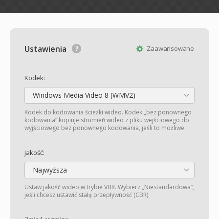
Ustawienia
Zaawansowane
Kodek:
Windows Media Video 8 (WMV2)
Kodek do kodowania ścieżki wideo. Kodek „bez ponownego
kodowania” kopiuje strumień wideo z pliku wejściowego do
wyjściowego bez ponownego kodowania, jeśli to możliwe.
Jakość:
Najwyższa
Ustaw jakość wideo w trybie VBR. Wybierz „Niestandardowa”,
jeśli chcesz ustawić stałą przepływność (CBR).