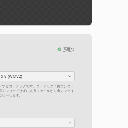
高度な
eo 8 (WMV2)
ドするコーデックです。コーデック「再エンコー
再エンコードせずに入力ファイルから出力ファイ
コピーします。