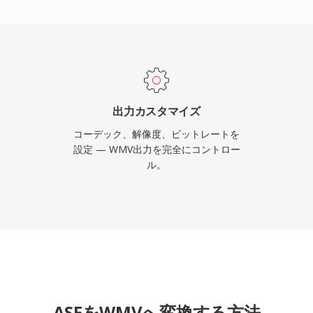
業のメディア配信、社内教
ンツに自然な選択肢でした。
ブストリーミング用の複数
Media DRMによるデジ
Silverlightプラッ
ケーションやストリーミ
出力カスタマイズ
てWMVを使用していまし
コーデック、解像度、ビットレートを
264やHEVCに移行しま
設定 — WMV出力を完全にコントロー
ル。
ツ管理システム、アーカイ
Mediaエコシステムに紐づ
す。
ASFをWMVへ変換する方法