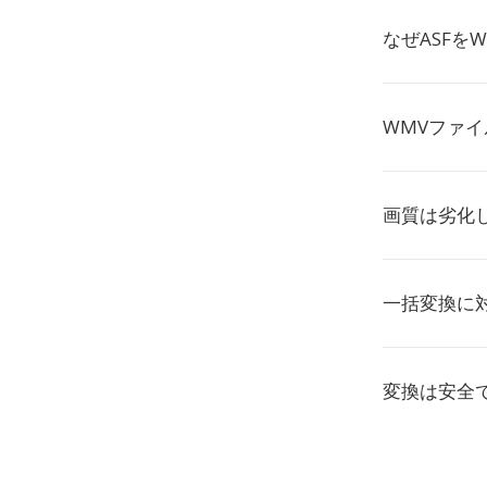
なぜASFを
WMVファ
画質は劣化
一括変換に
変換は安全