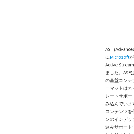
ASF (Adv
に
Microsoft
が
Active St
ました。ASFはWi
の基盤コンテ
ーマットはネ
レートサポー
み込んでいま
コンテンツを
ンのインデッ
込みサポート