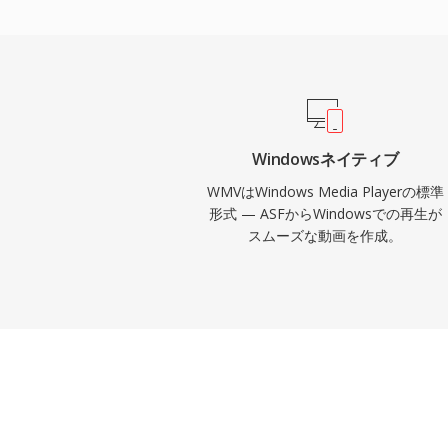
く統合されており、2000年代を通じて企
育ビデオ、Windows中心のWebコンテ
WMVはインターレース映像、アダプティ
ビットレートエンコーディング、Windows 
タル著作権管理などの機能をサポートしています。
トフォームもリッチインターネットアプリ
Windowsネイティブ
ングサービスの主要動画フォーマットとし
WMVはWindows Media Playerの標準
た。業界がほとんどのアプリケーションでH.
形式 — ASFからWindowsでの再生が
スムーズな動画を作成。
したが、WMVはレガシーな企業コンテン
ブされたメディアライブラリ、Windows 
いたワークフローに引き続き存在していま