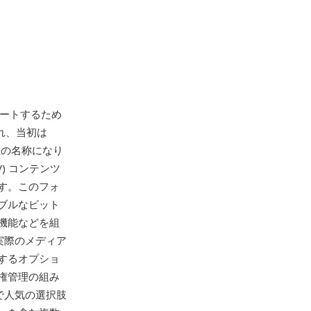
をサポートするため
れ、当初は
後、現在の名称になり
V) コンテンツ
す。このフォ
ブルなビット
機能などを組
実際のメディア
するオプショ
権管理の組み
で人気の選択肢