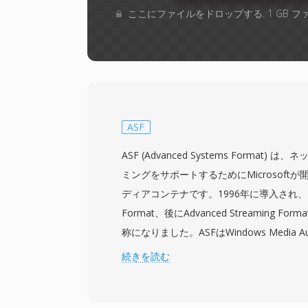
ここにファイルをドロップする. 1 GB 
ASF
ASF (Advanced Systems Format
ミングをサポートするためにMicrosoft
ディアコンテナです。1996年に導入され、当初はA
Format、後にAdvanced Streaming 
称になりました。ASFはWindows Media Au
Windows Media Video (WMV) コ
続きを読む
能しますが、あらゆるコーデックのデータ
ォーマットはネットワーク配信を念頭に設