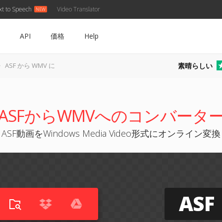
xt to Speech
Video Translator
API
価格
Help
素晴らしい
ASF から WMV に
ASFからWMVへのコンバータ
ASF動画をWindows Media Video形式にオンライン変換
ASF