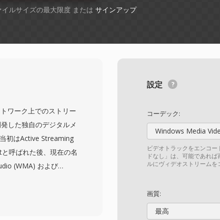
ファイルサイズの最大限度 または
サインアップ
設定
) は、ネットワーク上でのストリー
コーデック:
が開発した独自のデジタルメ
Windows Media Vid
ctive Streaming
ビデオトラックをエンコー
Formatと呼ばれた後、現在の名
ドなし」は、可能であれば
ルにヴィデオストリームを
dio (WMA) および
ンテンツの基盤コンテナとして機
を格納できます。このフ
画質:
計されており、前方誤り
最高