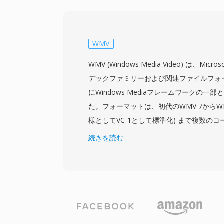
訂正、スケーラブルなビットレートサポー
ンロードせずにストリーム内でシークする
ます。ASFファイルには、メタデータを含
ト、実際のメディアコンテンツを保持する
WMV
率的なランダムアクセスを可能にするオプ
WMV (Windows Media Video) は、M
ブジェクトが含まれます。重要な利点の一
デックファミリーおよび関連ファイルフォー
の組み込みサポートであり、オンラインメデ
にWindows Mediaフレームワークの
商用コンテンツ配信で人気の選択肢となり
た。フォーマットは、初代のWMV 7からWMV 
像、音声、スクリプトコマンド、メタデー
様としてVC-1として標準化) まで複数の
同期ストリームを処理します。多くの用途
す。WMVファイルは通常ASF (Advanced Sys
続きを読む
取って代わられましたが、ASFはレガシーの
ー内に格納され、.wmv拡張子で動画コン
システムやWindows Media Service
す。WMV 9/VC-1は初期のH.264実装
る企業環境では依然として重要です。
適度なビットレートで良好な画質を実現して、H
rayディスクコンテンツの承認コーデック
ォーマットはWindowsオペレーティングシステ
Player、サーバーサイドストリーミング