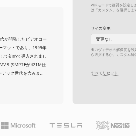
ト、ファイル全体をダウ
VBRモードで画質を設定し
機能などを組み込んでい
は「カスタム」を選択しま
むヘッダーオブジェク
データオブジェクト、効
サイズ変更:
ションのインデックスオ
icrosoftが開発したビデオコー
変更なし
つはデジタル著作権管理
マットであり、1999年
出力ヴィデオの解像度を設
ィアの黎明期にASFは
ら選択するか、カスタム解
一部として初めて導入されまし
ました。コンテナは映
9 (SMPTEが421M仕
タマーカーを含む複数の
コーデック世代を含みま
すべてリセット
でより新しいコンテナに
tems Format) ラッパ
Windowsメディアエコ
テンツであることを示しま
sインフラストラクチャに依存す
に匹敵する圧縮効率を達成し、
D DVDおよびBlu-
として採用されました。フ
ム、Windows Media
インフラストラクチャに深