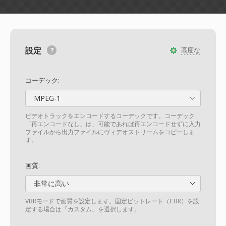
設定
高度な
コーデック:
MPEG-1
ビデオトラックをエンコードするコーデックです。コーデック
「再エンコードなし」は、可能であれば再エンコードせずに入力
ファイルから出力ファイルにヴィデオストリームをコピーしま
す。
画質:
非常に高い
VBRモードで画質を設定します。固定ビットレート（CBR）を設
定する場合は「カスタム」を選択します。