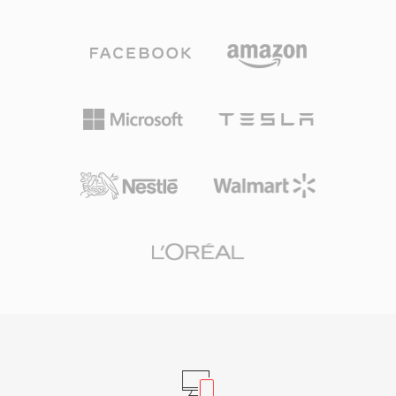
トリームを同期タイムスタンプ付きの統一バイト
信で人気の選択肢となりました。コンテナは映
ストリームに多重化したMPEGプログラムストリ
像、音声、スクリプトコマンド、メタデータマー
ームが含まれています。このフォーマットは、
カーを含む複数の同期ストリームを処理します。
Video CDのリッピングやDVDの抽出からハード
多くの用途でより新しいコンテナに取って代わら
ウェアエンコーダカードを使用したデジタルTV
れましたが、ASFはレガシーのWindowsメディア
録画まで、1990年代から2000年代にかけてパー
エコシステムやWindows Media Servicesインフ
ソナルコンピュータでのデジタルビデオ保存に広
ラストラクチャに依存する企業環境では依然とし
く使用されました。MPEG-1圧縮を使用する
て重要です。
MPGファイルは通常、352x240 (NTSC) または
352x288 (PAL) の映像を約1.5 Mbpsのビットレ
ートで含み、MPEG-2エンコードのMPGファイ
ルはフルHDまでのより高い解像度をサポートし
ます。プログラムストリーム構造は比較的信頼性
の高いストレージメディアを前提としており、放
送向けに設計されたトランスポートストリームと
は異なり、エラー回復パケットのオーバーヘッド