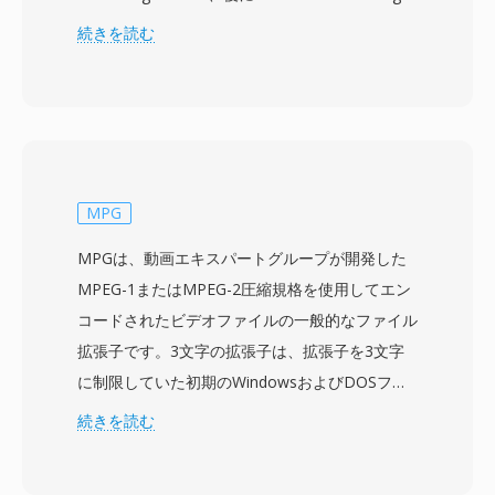
Formatと呼ばれた後、現在の名称になりまし
続きを読む
た。ASFはWindows Media Audio (WMA) および
Windows Media Video (WMV) コンテンツの基盤
コンテナとして機能しますが、あらゆるコーデッ
クのデータを格納できます。このフォーマットは
ネットワーク配信を念頭に設計されており、前方
誤り訂正、スケーラブルなビットレートサポー
MPG
ト、ファイル全体をダウンロードせずにストリー
MPGは、動画エキスパートグループが開発した
ム内でシークする機能などを組み込んでいます。
MPEG-1またはMPEG-2圧縮規格を使用してエン
ASFファイルには、メタデータを含むヘッダーオ
コードされたビデオファイルの一般的なファイル
ブジェクト、実際のメディアコンテンツを保持す
拡張子です。3文字の拡張子は、拡張子を3文字
るデータオブジェクト、効率的なランダムアクセ
に制限していた初期のWindowsおよびDOSファ
スを可能にするオプションのインデックスオブジ
イルシステムに由来し、より長いMPEGという名
続きを読む
ェクトが含まれます。重要な利点の一つはデジタ
称の略称を提供します。MPGファイルには、1本
ル著作権管理の組み込みサポートであり、オンラ
のビデオと1本以上のオーディオエレメンタリス
インメディアの黎明期にASFは商用コンテンツ配