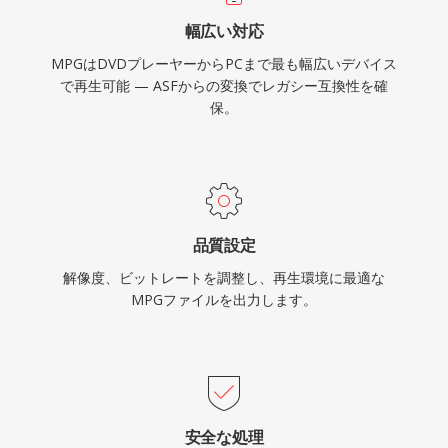
なしに効率的なファイルベース再生を実現しま
幅広い対応
す。幅広い互換性がこのフォーマットの永続的な
MPGはDVDプレーヤーからPCまで最も幅広いデバイス
強みの一つであり、すべてのオペレーティングシ
で再生可能 — ASFからの変換でレガシー互換性を確
ステムの事実上すべてのメディアプレーヤーが追
保。
加のコーデックインストールなしにこれらのファ
イルをデコードできます。MPGは、アーカイブ
された動画コンテンツ、監視録画、レガシーなデ
ジタルビデオワークフローで引き続き見られま
す。
品質設定
解像度、ビットレートを調整し、再生環境に最適な
MPGファイルを出力します。
安全な処理