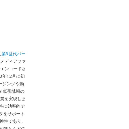
に
第3世代パー
スメディアファ
alでエンコードさ
3年12月に初
ージングや動
て低帯域幅の
画質を実現しま
特に効率的で
タをサポート
互換性であり、
がほとんどの