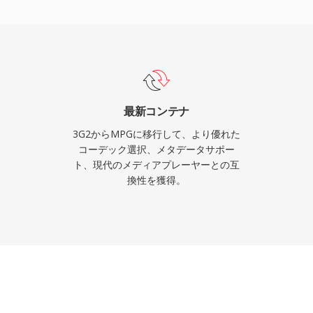
) の映像を約1.5 Mbpsのビッ
PGファイルはフルHDまで
グラムストリーム構造は
前提としており、放送向
とは異なり、エラー回復
ファイルベース再生を実
最新コンテナ
トの永続的な強みの一つ
3G2からMPGに移行して、より優れた
ムの事実上すべてのメデ
コーデック選択、メタデータサポー
ト、現代のメディアプレーヤーとの互
トールなしにこれらのフ
換性を獲得。
ーカイブされた動画コンテ
オワークフローで引き続