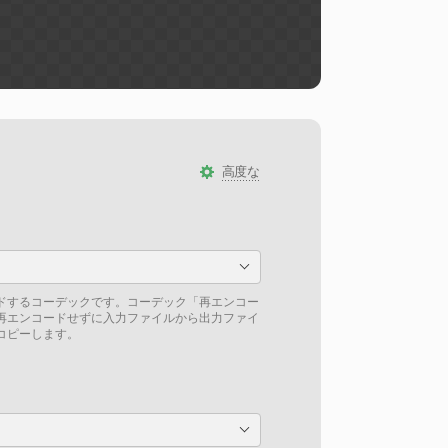
高度な
ドするコーデックです。コーデック「再エンコー
再エンコードせずに入力ファイルから出力ファイ
コピーします。