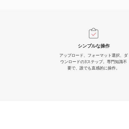
352x240 (NTSC) または352x288 (PAL
トレートで含み、MPEG-2エンコードのM
のより高い解像度をサポートします。プロ
比較的信頼性の高いストレージメディアを
けに設計されたトランスポートストリーム
パケットのオーバーヘッドなしに効率的な
シンプルな操作
現します。幅広い互換性がこのフォーマッ
アップロード、フォーマット選択、ダ
であり、すべてのオペレーティングシステ
ウンロードの3ステップ。専門知識不
要で、誰でも直感的に操作。
ィアプレーヤーが追加のコーデックインス
ァイルをデコードできます。MPGは、ア
ンツ、監視録画、レガシーなデジタルビデ
き見られます。