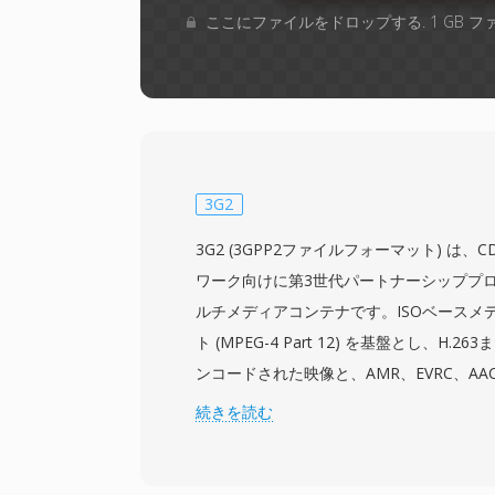
ここにファイルをドロップする. 1 GB 
3G2
3G2 (3GPP2ファイルフォーマット) は、
ワーク向けに第3世代パートナーシッププ
ルチメディアコンテナです。ISOベースメ
ト (MPEG-4 Part 12) を基盤とし、H.263
ンコードされた映像と、AMR、EVRC、A
格納します。仕様は2003年12月に初めて
続きを読む
携帯電話とネットワークがマルチメディア
生を処理するための標準化された方法を提供