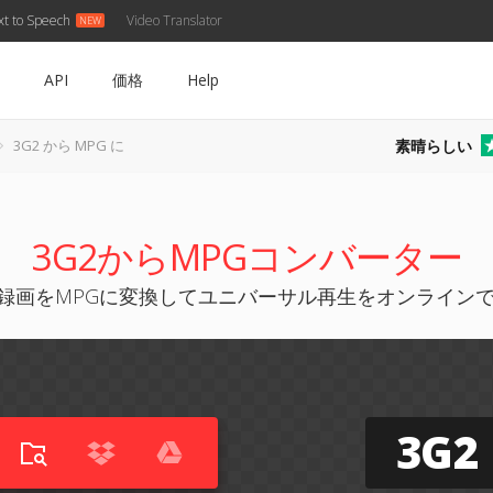
xt to Speech
Video Translator
API
価格
Help
素晴らしい
3G2 から MPG に
3G2からMPGコンバーター
2録画をMPGに変換してユニバーサル再生をオンライン
3G2