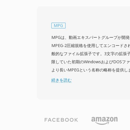
ルは極めて低帯域幅の環境向けに設計されており
う低ビットレートでも再生可能な画質を実
処理能力やストレージが限られたモバイル
効率的です。コンテナは複数のトラック、
MPG
ト、埋め込みメタデータをサポートしてい
MPGは、動画エキスパートグループが開発し
は、2000年代半ばのCDMA端末とのほぼ
MPEG-2圧縮規格を使用してエンコード
いモバイルデバイスで確実に再生できます
般的なファイル拡張子です。3文字の拡張
ーマットがほとんどの用途で3G2に取って
限していた初期のWindowsおよびDOS
ーのモバイルコンテンツを扱う場合やファ
より長いMPEGという名称の略称を提供し
優先される状況では、依然として有用です
は、1本のビデオと1本以上のオーディオ
続きを読む
同期タイムスタンプ付きの統一バイトスト
MPEGプログラムストリームが含まれてい
は、Video CDのリッピングやDVDの抽
ダカードを使用したデジタルTV録画まで、19
にかけてパーソナルコンピュータでのデジ
用されました。MPEG-1圧縮を使用するM