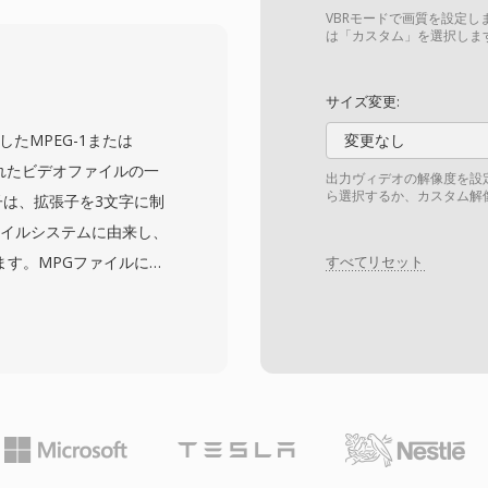
、30-60 kbpsとい
VBRモードで画質を設定し
現します。これにより、
は「カスタム」を選択しま
端末での動画撮影に特に
字幕用のタイムドテキス
サイズ変更:
ます。大きな利点の一つ
たMPEG-1または
変更なし
完全な互換性であり、幅広
されたビデオファイルの一
出力ヴィデオの解像度を設
。MP4などの新しいフォ
ら選択するか、カスタム解
子は、拡張子を3文字に制
代わりましたが、レガシ
ファイルシステムに由来し、
イルサイズの最小化が最
ます。MPGファイルに
すべてリセット
。
エレメンタリストリームを
リームに多重化した
ます。このフォーマット
出からハードウェアエンコー
90年代から2000年代
タルビデオ保存に広く使
PGファイルは通常、