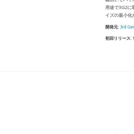
用途で3G2
イズの最小化
開発元
:
3rd Gen
初回リリース
: