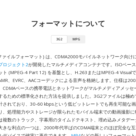
フォーマットについて
3G2
MPG
PP2ファイルフォーマット) は、CDMA2000モバイルネットワーク向け
プロジェクト2
が開発したマルチメディアコンテナです。ISOベー
(MPEG-4 Part 12) を基盤とし、H.263またはMPEG-4 Visu
MR、EVRC、AACコーデックによる音声を格納します。仕様は200
、CDMAベースの携帯電話とネットワークがマルチメディアメッセ
するための標準化された方法を提供しました。3G2ファイルは極め
されており、30-60 kbpsという低ビットレートでも再生可能な
り、処理能力やストレージが限られたモバイル端末での動画撮影に
は複数のトラック、字幕用のタイムドテキスト、埋め込みメタデー
大きな利点の一つは、2000年代半ばのCDMA端末とのほぼ完全な
ルデバイスで確実に再生できます。
MP4
などの新しいフォーマット