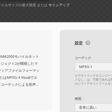
ファイルサイズの最大限度 または
サインアップ
設定
CDMA2000モバイルネット
コーデック:
ロジェクト2が開発したマ
MPEG-1
ディアファイルフォーマッ
ビデオトラックをエンコー
またはMPEG-4 Visualでエ
ドなし」は、可能であれば
ルにヴィデオストリームを
ACコーデックによる音声を
公開され、CDMAベースの
メッセージングや動画再
画質:
しました。3G2ファイ
非常に高い