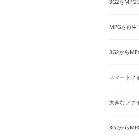
3G2をMP
MPGを再
3G2からM
スマートフ
大きなファ
3G2からM