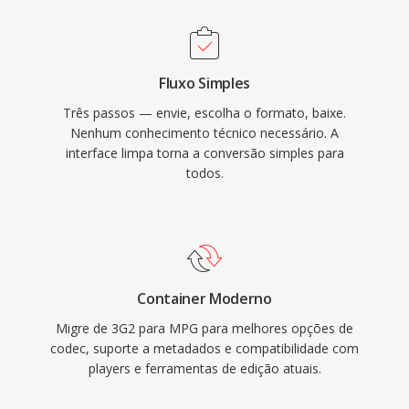
(PAL) em taxas de bits em torno de 1,5 Mbps,
enquanto arquivos MPG codificados em
MPEG-2 suportam resoluções mais altas até
Fluxo Simples
Full HD. A estrutura de program stream
Três passos — envie, escolha o formato, baixe.
assume um meio de armazenamento
Nenhum conhecimento técnico necessário. A
relativamente confiável, diferente da variante
interface limpa torna a conversão simples para
de transport stream projetada para
todos.
transmissão, tornando-o eficiente para
reprodução baseada em arquivo sem a
sobrecarga de pacotes de recuperação de
erros. A ampla compatibilidade é uma das
forcas duradouras do formato, já que
Container Moderno
virtualmente todos os reprodutores de mídia
Migre de 3G2 para MPG para melhores opções de
em todos os sistemas operacionais podem
codec, suporte a metadados e compatibilidade com
players e ferramentas de edição atuais.
decodificar esses arquivos sem instalação
adicional de codecs. O MPG contínua sendo