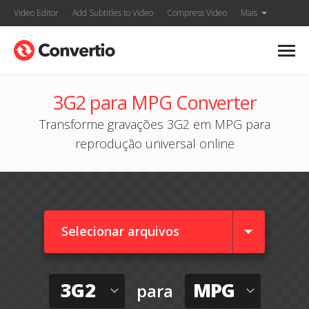
Video Editor
Add Subtitles to Video
Compress Video
Mais
3G2 para MPG Converter
Transforme gravações 3G2 em MPG para
reprodução universal online
Selecionar arquivos
3G2
MPG
para