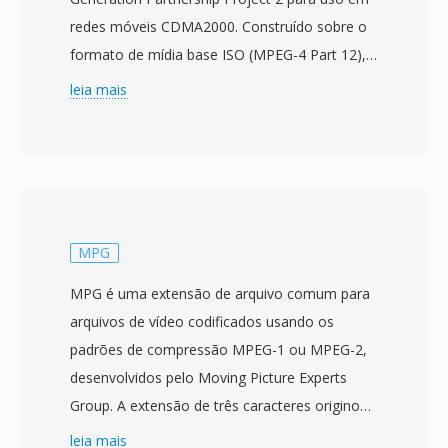
redes móveis CDMA2000. Construído sobre o
formato de mídia base ISO (MPEG-4 Part 12),
ele armazena vídeo codificado com H.263 ou
leia mais
MPEG-4 Visual junto com áudio em codecs
AMR, EVRC ou AAC. A especificação foi
publicada pela primeira vez em dezembro de
2003 para fornecer uma maneira padronizada
para telefones é redes baseados em CDMA
lidarem com mensagens multimídia é
MPG
reprodução de vídeo. Os arquivos 3G2 são
MPG é uma extensão de arquivo comum para
projetados para condições de largura de banda
arquivos de vídeo codificados usando os
extremamente baixa, alcançando qualidade de
padrões de compressão MPEG-1 ou MPEG-2,
vídeo reproduzível em taxas de bits tão baixas
desenvolvidos pelo Moving Picture Experts
quanto 30-60 kbps. Isso torna o formato
Group. A extensão de três caracteres originou-
especialmente eficiente para captura de vídeo
se dos sistemas de arquivos iniciais do
leia mais
móvel em dispositivos com poder de