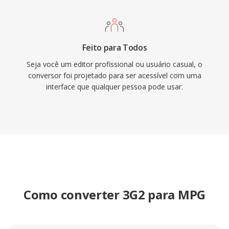
encontrado em conteúdo de vídeo arquivado,
gravações de vigilância é fluxos de trabalho de
vídeo digital legados.
Feito para Todos
Seja você um editor profissional ou usuário casual, o
conversor foi projetado para ser acessível com uma
interface que qualquer pessoa pode usar.
Como converter 3G2 para MPG