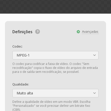
Definições
Avançadas
Codec:
MPEG-1
O codec para codificar a faixa de vídeo. O codec "Sem
recodificação" copia o fluxo de vídeo do arquivo de entrada
para o de saída sem recodificação, se possível.
Qualidade:
Muito alta
Define a qualidade de vídeo em um modo VBR. Escolha
"Personalizado" se você precisar definir um bitrate fixo
(CBR).