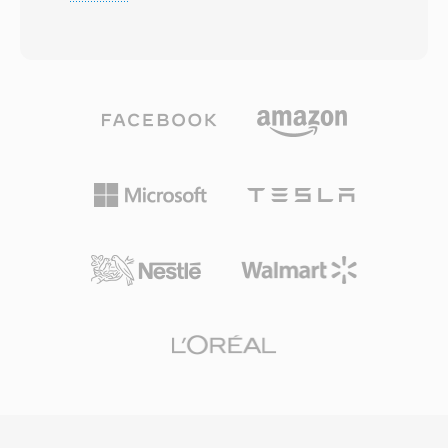
Windows é DOS que restringiam extensões a
processamento é armazenamento limitados. O
três caracteres, fornecendo uma abreviacao
container suporta múltiplas faixas, texto
para a designacao MPEG mais longa. Os
temporizado para legendas é metadados
arquivos MPG contém program streams MPEG
embutidos. Um beneficio significativo é a
que multiplexam um fluxo elementar de vídeo
compatibilidade quase universal com aparelhos
é um ou mais fluxos elementares de áudio em
CDMA da era de meados dos anos 2000,
um fluxo de bytes unificado com timestamps
garantindo reprodução confiável em uma
de sincronizacao. O formato foi amplamente
ampla gama de dispositivos móveis. Embora
utilizado ao longo dos anos 1990 é 2000 para
formatos mais novos como MP4 tenham
armazenar vídeo digital em computadores
superado o 3G2 para a maioria dos propositos,
pessoais, aparecendo em tudo, desde rips de
ele contínua útil para trabalhar com conteúdo
Vídeo CD é extracoes de DVD até gravações
móvel legado é para situações onde o
de TV digital capturadas com placas
tamanho mínimo de arquivo é a preocupacao
codificadoras de hardware. Arquivos MPG
principal.
usando compressão MPEG-1 normalmente
contém vídeo 352x240 (NTSC) ou 352x288