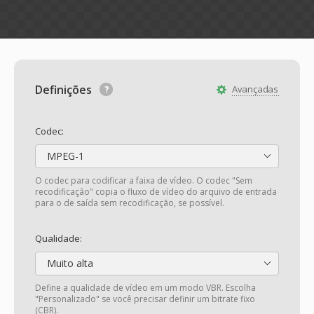
Definições
Avançadas
Codec:
MPEG-1
O codec para codificar a faixa de vídeo. O codec "Sem
recodificação" copia o fluxo de vídeo do arquivo de entrada
para o de saída sem recodificação, se possível.
Qualidade:
Muito alta
Define a qualidade de vídeo em um modo VBR. Escolha
"Personalizado" se você precisar definir um bitrate fixo
(CBR).