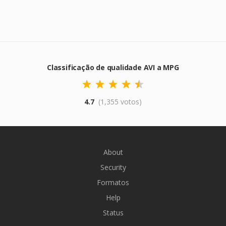
Classificação de qualidade AVI a MPG
4.7
(1,355 votos)
About
Security
Formatos
Help
Status