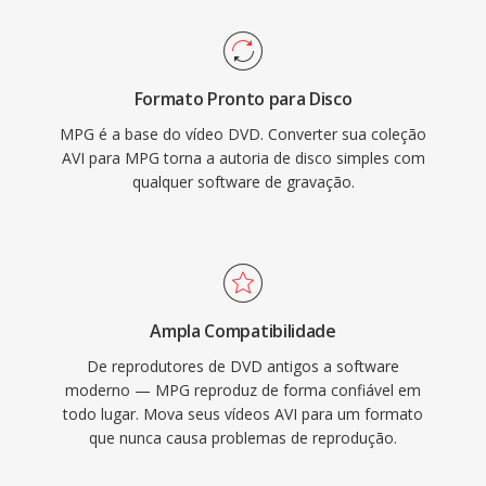
(PAL) em taxas de bits em torno de 1,5 Mbps,
mais universalmente reconhecidos é ainda é
enquanto arquivos MPG codificados em
amplamente suportado por reprodutores de
MPEG-2 suportam resoluções mais altas até
mídia é ferramentas de edição em todos os
Formato Pronto para Disco
Full HD. A estrutura de program stream
principais sistemas operacionais.
MPG é a base do vídeo DVD. Converter sua coleção
assume um meio de armazenamento
AVI para MPG torna a autoria de disco simples com
relativamente confiável, diferente da variante
qualquer software de gravação.
de transport stream projetada para
transmissão, tornando-o eficiente para
reprodução baseada em arquivo sem a
sobrecarga de pacotes de recuperação de
erros. A ampla compatibilidade é uma das
Ampla Compatibilidade
forcas duradouras do formato, já que
De reprodutores de DVD antigos a software
virtualmente todos os reprodutores de mídia
moderno — MPG reproduz de forma confiável em
em todos os sistemas operacionais podem
todo lugar. Mova seus vídeos AVI para um formato
que nunca causa problemas de reprodução.
decodificar esses arquivos sem instalação
adicional de codecs. O MPG contínua sendo