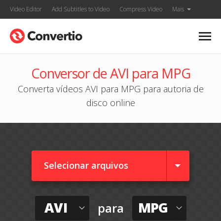
Video Editor
Add Subtitles to Video
Compress Video
Mais
Conversor de AVI para MPG
Converta vídeos AVI para MPG para autoria de
disco online
Selecionar arquivos
AVI
MPG
para