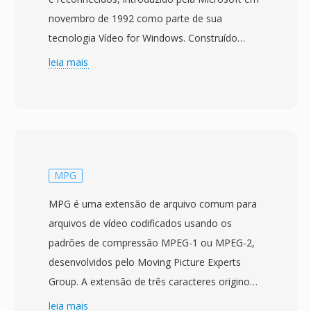
novembro de 1992 como parte de sua
tecnologia Vídeo for Windows. Construído
sobre a estrutura Resource Interchange File
leia mais
Format (RIFF), o AVI intercala dados de áudio é
vídeo em blocos alternados, permitindo
reprodução sincronizada sem exigir
gerenciamento sofisticado de fluxos. O
formato é agnostico em relacao a codecs, o
que significa que pode conter vídeo
MPG
comprimido com virtualmente qualquer codec,
MPG é uma extensão de arquivo comum para
desde os antigos Cinepak é Indeo até os
arquivos de vídeo codificados usando os
modernos DivX, Xvid é fluxos H.264. Essa
padrões de compressão MPEG-1 ou MPEG-2,
flexibilidade contribuiu para a adoção
desenvolvidos pelo Moving Picture Experts
generalizada em computadores pessoais ao
Group. A extensão de três caracteres originou-
longo dos anos 1990 é 2000. Uma
se dos sistemas de arquivos iniciais do
leia mais
característica notavel é a estrutura interna