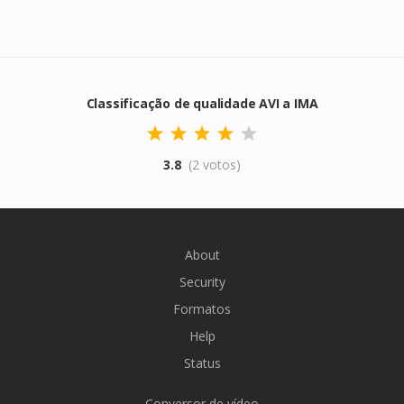
Classificação de qualidade AVI a IMA
3.8
(2 votos)
About
Security
Formatos
Help
Status
Conversor de vídeo