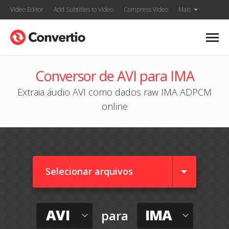
Video Editor
Add Subtitles to Video
Compress Video
Mais
Conversor de AVI para IMA
Extraia áudio AVI como dados raw IMA ADPCM
online
Selecionar arquivos
AVI
IMA
para