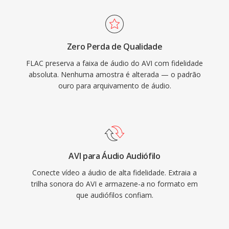
lossless, ressaltando a confiança da indústria
mais universalmente reconhecidos é ainda é
no codec. Três benefícios destacam o FLAC.
amplamente suportado por reprodutores de
Primeiro, restauracao completa bit a bit do
mídia é ferramentas de edição em todos os
Zero Perda de Qualidade
sinal original na decodificação. Segundo,
principais sistemas operacionais.
FLAC preserva a faixa de áudio do AVI com fidelidade
metadados embutidos via comentarios Vorbis
absoluta. Nenhuma amostra é alterada — o padrão
é arte de álbum mantém às bibliotecas
ouro para arquivamento de áudio.
organizadas sem arquivos auxiliares. Terceiro,
licenciamento de código aberto significa
nenhuma patente ou royalties, eliminando
atritos legais para desenvolvedores é
fabricantes de hardware.
AVI para Áudio Audiófilo
Conecte vídeo a áudio de alta fidelidade. Extraia a
trilha sonora do AVI e armazene-a no formato em
que audiófilos confiam.