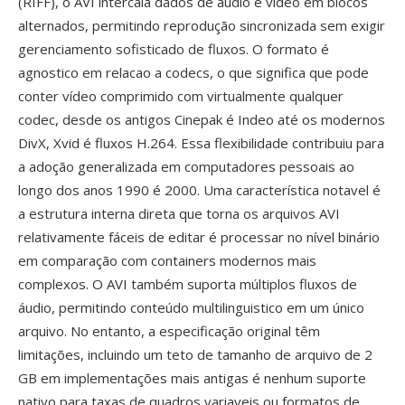
(RIFF), o AVI intercala dados de áudio é vídeo em blocos
alternados, permitindo reprodução sincronizada sem exigir
gerenciamento sofisticado de fluxos. O formato é
agnostico em relacao a codecs, o que significa que pode
conter vídeo comprimido com virtualmente qualquer
codec, desde os antigos Cinepak é Indeo até os modernos
DivX, Xvid é fluxos H.264. Essa flexibilidade contribuiu para
a adoção generalizada em computadores pessoais ao
longo dos anos 1990 é 2000. Uma característica notavel é
a estrutura interna direta que torna os arquivos AVI
relativamente fáceis de editar é processar no nível binário
em comparação com containers modernos mais
complexos. O AVI também suporta múltiplos fluxos de
áudio, permitindo conteúdo multilinguistico em um único
arquivo. No entanto, a especificação original têm
limitações, incluindo um teto de tamanho de arquivo de 2
GB em implementações mais antigas é nenhum suporte
nativo para taxas de quadros variaveis ou formatos de