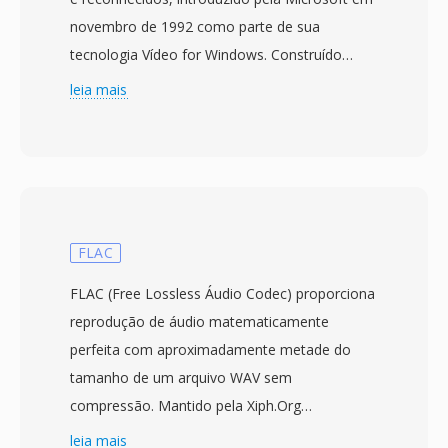
novembro de 1992 como parte de sua
tecnologia Vídeo for Windows. Construído
sobre a estrutura Resource Interchange File
leia mais
Format (RIFF), o AVI intercala dados de áudio é
vídeo em blocos alternados, permitindo
reprodução sincronizada sem exigir
gerenciamento sofisticado de fluxos. O
formato é agnostico em relacao a codecs, o
que significa que pode conter vídeo
FLAC
comprimido com virtualmente qualquer codec,
FLAC (Free Lossless Áudio Codec) proporciona
desde os antigos Cinepak é Indeo até os
reprodução de áudio matematicamente
modernos DivX, Xvid é fluxos H.264. Essa
perfeita com aproximadamente metade do
flexibilidade contribuiu para a adoção
tamanho de um arquivo WAV sem
generalizada em computadores pessoais ao
compressão. Mantido pela Xiph.Org
longo dos anos 1990 é 2000. Uma
Foundation é lancado em 2001, rapidamente
leia mais
característica notavel é a estrutura interna