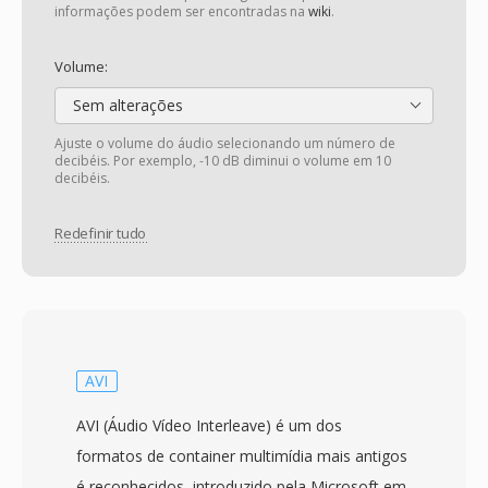
informações podem ser encontradas na
wiki
.
Volume:
Sem alterações
Ajuste o volume do áudio selecionando um número de
decibéis. Por exemplo, -10 dB diminui o volume em 10
decibéis.
Redefinir tudo
AVI
AVI (Áudio Vídeo Interleave) é um dos
formatos de container multimídia mais antigos
é reconhecidos, introduzido pela Microsoft em