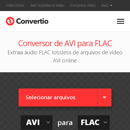
Video Editor
Add Subtitles to Video
Compress Video
Mais
Conversor de AVI para FLAC
Extraia áudio FLAC lossless de arquivos de vídeo
AVI online
Selecionar arquivos
AVI
FLAC
para