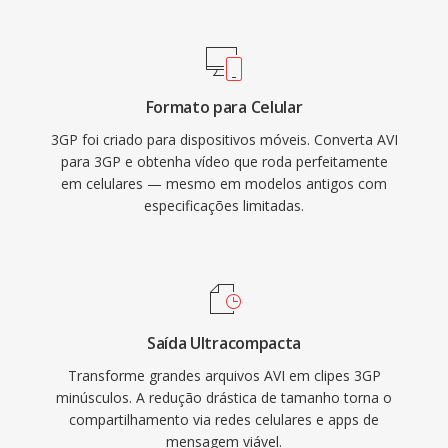
transmitem de forma confiável em conexoes
permanece como um dos formatos multimídia
3G lentas. O 3GP suporta protocolos de rede
mais universalmente reconhecidos é ainda é
GSM é UMTS é inclui provisoes para texto
amplamente suportado por reprodutores de
temporizado é imagens estáticas dentro do
mídia é ferramentas de edição em todos os
Formato para Celular
container. A ampla adoção pelos principais
principais sistemas operacionais.
3GP foi criado para dispositivos móveis. Converta AVI
fabricantes de aparelhos garantiu que
para 3GP e obtenha vídeo que roda perfeitamente
praticamente todos os telefones com
em celulares — mesmo em modelos antigos com
capacidade 3G pudessem lidar com mídia 3GP
especificações limitadas.
nativamente. Embora dispositivos móveis
modernos agora favorecam MP4 é outros
formatos avançados, arquivos 3GP ainda são
encontrados em acervos de gravações móveis
antigas é em regioes onde a entrega de vídeo
Saída Ultracompacta
eficiente em largura de banda contínua
Transforme grandes arquivos AVI em clipes 3GP
importante.
minúsculos. A redução drástica de tamanho torna o
compartilhamento via redes celulares e apps de
mensagem viável.