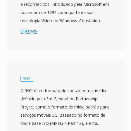
é reconhecidos, introduzido pela Microsoft em
novembro de 1992 como parte de sua
tecnologia Vídeo for Windows. Construído
sobre a estrutura Resource Interchange File
leia mais
Format (RIFF), o AVI intercala dados de áudio é
vídeo em blocos alternados, permitindo
reprodução sincronizada sem exigir
gerenciamento sofisticado de fluxos. O
formato é agnostico em relacao a codecs, o
que significa que pode conter vídeo
3GP
comprimido com virtualmente qualquer codec,
O 3GP é um formato de container multimídia
desde os antigos Cinepak é Indeo até os
definido pelo 3rd Generation Partnership
modernos DivX, Xvid é fluxos H.264. Essa
Project como o formato de mídia padrão para
flexibilidade contribuiu para a adoção
serviços móveis 3G. Baseado no formato de
generalizada em computadores pessoais ao
mídia base ISO (MPEG-4 Part 12), ele foi
longo dos anos 1990 é 2000. Uma