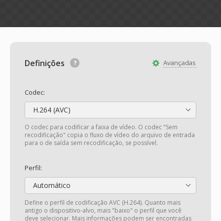
Definições
Avançadas
Codec:
H.264 (AVC)
O codec para codificar a faixa de vídeo. O codec "Sem
recodificação" copia o fluxo de vídeo do arquivo de entrada
para o de saída sem recodificação, se possível.
Perfil:
Automático
Define o perfil de codificação AVC (H.264). Quanto mais
antigo o dispositivo-alvo, mais "baixo" o perfil que você
deve selecionar. Mais informações podem ser encontradas