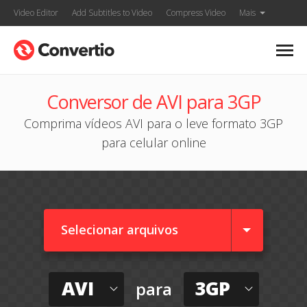
Video Editor
Add Subtitles to Video
Compress Video
Mais
Conversor de AVI para 3GP
Comprima vídeos AVI para o leve formato 3GP
para celular online
Selecionar arquivos
AVI
3GP
para