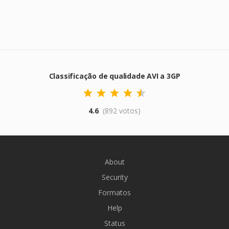
Classificação de qualidade AVI a 3GP
4.6
(892 votos)
About
Security
Formatos
Help
Status