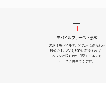
ーミングできる大幅に小さなファイルを生成
UMTSの両方のネットワークプロトコルを
にタイムドテキストや静止画像を含む機能
モバイル端末メーカーによる幅広い採用に
対応携帯電話が3GPメディアをネイティブ
のモバイルデバイスはMP4などのより高
モバイルファースト形式
ていますが、古いモバイル録画のアーカイ
3GPはモバイルデバイス用に作られた
動画配信が依然として重要な地域では、3G
形式です。AVIを3GPに変換すれば、
スペックが限られた旧型モデルでもス
れます。
ムーズに再生できます。