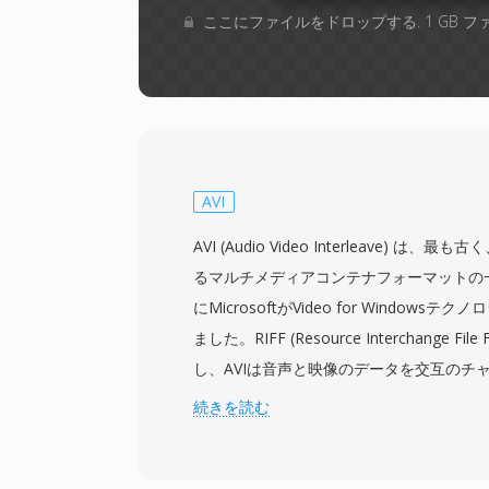
ここにファイルをドロップする. 1 GB 
AVI
AVI (Audio Video Interleave) 
るマルチメディアコンテナフォーマットの一
にMicrosoftがVideo for Window
ました。RIFF (Resource Interchange Fi
し、AVIは音声と映像のデータを交互のチ
し、高度なストリーム管理を必要とせずに
続きを読む
す。コーデック非依存のフォーマットであり、
Indeoから最新のDivX、Xvid、H.26