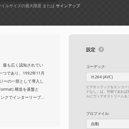
ファイルサイズの最大限度 または
サインアップ
設定
は、最も古く、最も広く認知されてい
コーデック:
つであり、1992年11月
H.264 (AVC)
sテクノロジーの一部として導入し
ビデオトラックをエンコー
le Format) 構造を基盤と
ドなし」は、可能であれば
ルにヴィデオストリームを
ャンクでインターリーブ
同期再生を可能にしま
初期のCinepakや
プロファイル:
4ストリームに至るまで、事実上
自動