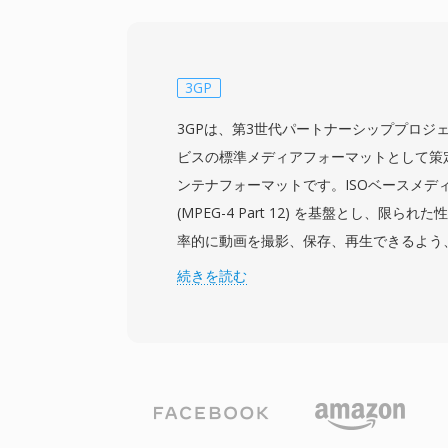
あらゆるコーデックで圧縮された映像を格
が、1990年代から2000年代にかけてパ
の幅広い普及に貢献しました。注目すべき
内部構造により、より複雑な現代のコンテ
3GP
ベルでの編集や処理が比較的容易です。AV
3GPは、第3世代パートナーシッププロジ
リームもサポートしており、単一ファイル
ビスの標準メディアフォーマットとして策
収録できます。ただし、初期の仕様には、古
ンテナフォーマットです。ISOベースメデ
ルサイズ上限や、可変フレームレートや高
(MPEG-4 Part 12) を基盤とし、限
ネイティブサポートがないなどの制限があり
率的に動画を撮影、保存、再生できるよう
張 (AVI 2.0) により、ファイルが元の
要件を削減するために設計されました。通常、H
続きを読む
り、サイズ制限が解消されました。数十年
デオコーデックとAMR-NB、AMR-WB、
AVIは最も普遍的に認知されたマルチメデ
用します。3GPは、ネットワーク速度やデ
あり、すべての主要オペレーティングシス
ファイルサイズに厳しい制約を課していた
ーや編集ツールで広くサポートされ続けて
に、モバイル端末にマルチメディアをもた
たしました。この簡素化されたコンテナは
見られるオーバーヘッドを排除し、低速な