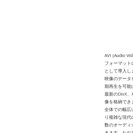
AVI (Aud
フォーマットの
として導入しました
映像のデータ
期再生を可能に
最新のDivX
像を格納でき
全体での幅広
り複雑な現代
数のオーディ
きます。ただ