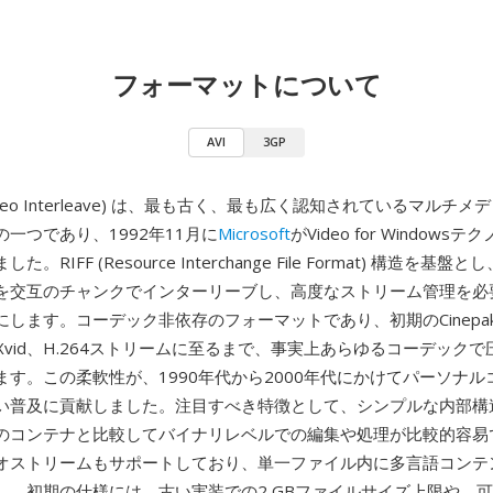
フォーマットについて
AVI
3GP
io Video Interleave) は、最も古く、最も広く認知されているマル
一つであり、1992年11月に
Microsoft
がVideo for Window
。RIFF (Resource Interchange File Format) 構造を基盤
を交互のチャンクでインターリーブし、高度なストリーム管理を必
します。コーデック非依存のフォーマットであり、初期のCinepakや
、Xvid、H.264ストリームに至るまで、事実上あらゆるコーデック
ます。この柔軟性が、1990年代から2000年代にかけてパーソナル
い普及に貢献しました。注目すべき特徴として、シンプルな内部構
のコンテナと比較してバイナリレベルでの編集や処理が比較的容易で
オストリームもサポートしており、単一ファイル内に多言語コンテ
し、初期の仕様には、古い実装での2 GBファイルサイズ上限や、