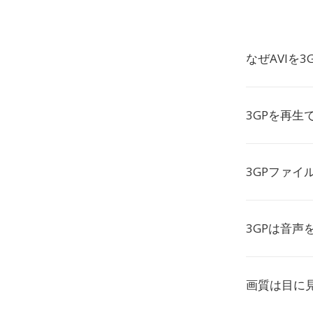
なぜAVIを
3GPを再生
3GPファイ
3GPは音声
画質は目に