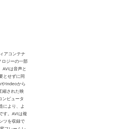
チメディアコンテナ
sテクノロジーの一部
とし、AVIは音声と
要とせずに同
Indeoから
で圧縮された映
コンピュータ
造により、よ
す。AVIは複
ンツを収録で
可変フレームレ