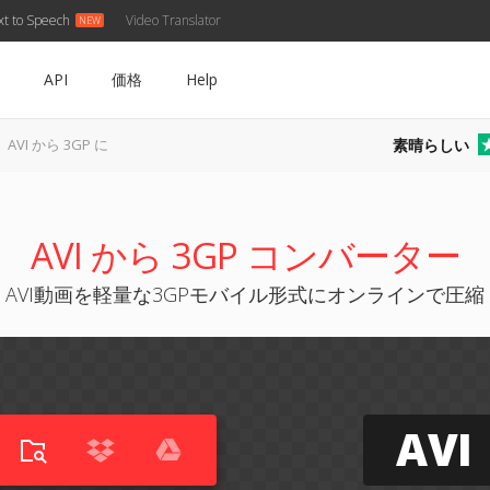
xt to Speech
Video Translator
API
価格
Help
素晴らしい
AVI から 3GP に
AVI から 3GP コンバーター
AVI動画を軽量な3GPモバイル形式にオンラインで圧縮
AVI