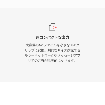
します。3GPはGSMと
サポートし、コンテナ内
も備えています。主要な
より、事実上すべての3G
に処理できました。現在
度なフォーマットを使用し
超コンパクトな出力
ブや、帯域幅効率の高い
大容量のAVIファイルを小さな3GPク
Pファイルが今でも見ら
リップに変換。劇的なサイズ削減でセ
ルラーネットワークやメッセージアプ
リでの共有が現実的になります。