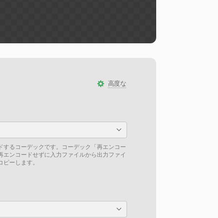
高度な
ドするコーデックです。コーデック「再エンコー
再エンコードせずに入力ファイルから出力ファイ
コピーします。