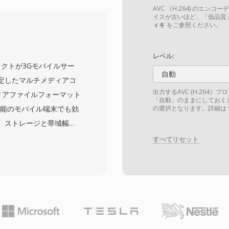
納できます。この柔軟性
AVC （H.264) のエ
ーソナルコンピュータ全体で
イスが古いほど、「低品質
ィキ
をご参照ください。
特徴として、シンプルな
ナと比較してバイナリレ
レベル:
Iは複数のオーディオスト
ェクトが3Gモバイルサー
内に多言語コンテンツを
自動
定したマルチメディアコ
い実装での2 GBファイ
出力するAVC (H.264
ィアファイルフォーマット
「自動」のままにしておく
度な字幕フォーマットの
られた性能のモバイル端末でも効
の選択となります。詳細は
ました。OpenDML拡
、ストレージと帯域幅の
境界を超えることが可能にな
.263またはH.264ビ
すべてリセット
の歴史がありながらも、
またはAACオーディオを使
ィアフォーマットの一つで
バイスのハードウェアが
テムのメディアプレーヤ
初期スマートフォン時代
います。
らす上で重要な役割を果
、完全なMP4ファイルに
3G回線でも確実にストリ