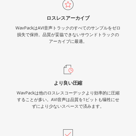
WavPackはまたAPEv2タグ、埋め込みキューシ
ート、ReplayGain値によるリッチなメタデータ
ロスレスアーカイブ
をサポートし、最も几帳面な音楽ライブラリの整
WavPackはAVI音声トラックのすべてのサンプルをゼロ
理ニーズにも対応します。
損失で保持。品質が妥協できないサウンドトラックの
アーカイブに最適。
より良い圧縮
WavPackは他のロスレスコーデックより効率的に圧縮
することが多い。AVI音声は品質を1ビットも犠牲にせ
ずにより少ないスペースで済みます。