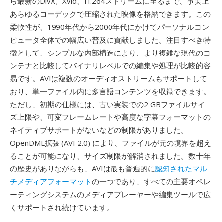
ら最新のDivX、Xvid、H.264ストリームに至るまで、事実上
あらゆるコーデックで圧縮された映像を格納できます。この
柔軟性が、1990年代から2000年代にかけてパーソナルコン
ピュータ全体での幅広い普及に貢献しました。注目すべき特
徴として、シンプルな内部構造により、より複雑な現代のコ
ンテナと比較してバイナリレベルでの編集や処理が比較的容
易です。AVIは複数のオーディオストリームもサポートして
おり、単一ファイル内に多言語コンテンツを収録できます。
ただし、初期の仕様には、古い実装での2 GBファイルサイ
ズ上限や、可変フレームレートや高度な字幕フォーマットの
ネイティブサポートがないなどの制限がありました。
OpenDML拡張 (AVI 2.0) により、ファイルが元の境界を超え
ることが可能になり、サイズ制限が解消されました。数十年
の歴史がありながらも、AVIは最も普遍的に
認知されたマル
チメディアフォーマット
の一つであり、すべての主要オペレ
ーティングシステムのメディアプレーヤーや編集ツールで広
くサポートされ続けています。