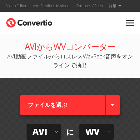
Video Editor
Add Subtitles to Video
Compress Video
詳細
AVIからWVコンバーター
AVI動画ファイルからロスレスWavPack音声をオン
ラインで抽出
ファイルを選ぶ
AVI
WV
に