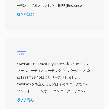
一部として導入しました。RIFF (Resource
Interchange File Format) 構造を基盤とし、AVI
続きを読む
は音声と映像のデータを交互のチャンクでインタ
ーリーブし、高度なストリーム管理を必要とせず
に同期再生を可能にします。コーデック非依存の
フォーマットであり、初期のCinepakやIndeoか
ら最新のDivX、Xvid、H.264ストリームに至るま
で、事実上あらゆるコーデックで圧縮された映像
WV
を格納できます。この柔軟性が、1990年代から
WavPackは、David Bryantが作成したオープン
2000年代にかけてパーソナルコンピュータ全体
ソースオーディオコーデックで、バージョン1.0
での幅広い普及に貢献しました。注目すべき特徴
は1998年8月15日にリリースされました。
として、シンプルな内部構造により、より複雑な
WavPackを際立たせるのはそのユニークなハイ
現代のコンテナと比較してバイナリレベルでの編
ブリッドモードです — エンコーダーはコンパク
集や処理が比較的容易です。AVIは複数のオーデ
トな非可逆ファイルと、組み合わせると元の
続きを読む
ィオストリームもサポートしており、単一ファイ
PCMストリームをビット単位で完全に再構築す
ル内に多言語コンテンツを収録できます。ただ