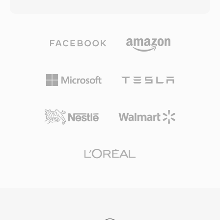
る別の補正ファイルを同時に生成できます。ポー
し、初期の仕様には、古い実装での2 GBファイ
タビリティが必要なユーザーは非可逆ファイルだ
ルサイズ上限や、可変フレームレートや高度な字
けを持ち歩き、アーカイブ品質が必要な場合は両
幕フォーマットのネイティブサポートがないなど
方を保持します。コーデックは8ビットから32ビ
の制限がありました。OpenDML拡張 (AVI 2.0)
ット整数および32ビット浮動小数点のPCMオー
により、ファイルが元の境界を超えることが可能
ディオを処理し、サンプルレートは最大768 kHz
になり、サイズ制限が解消されました。数十年の
まで対応 — DSDコンテンツにも十分な仕様で、
歴史がありながらも、AVIは最も普遍的に認知さ
WavPack 5でDSDサポートが追加されました。
れたマルチメディアフォーマットの一つであり、
純粋なロスレスモードでの圧縮率は通常元のサイ
すべての主要オペレーティングシステムのメディ
ズの40から55%に達し、FLACと競合し、特定の
アプレーヤーや編集ツールで広くサポートされ続
素材ではわずかに上回ることもあります。後のバ
けています。
ージョンでのマルチコアエンコーディングによ
り、最新ハードウェアでの処理が大幅に高速化さ
れました。オープンソースライブラリはBSDラ
イセンスの下で提供され、foobar2000、VLC、
FFmpegなど多数のツールに統合されています。