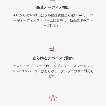
ート、ReplayGain値によるリッチなメタデータ
高速オーディオ抽出
をサポートし、最も几帳面な音楽ライブラリの整
AAFからのWV抽出はフル動画変換より速い — サーバ
理ニーズにも対応します。
ーがオーディオストリームに集中し、動画処理をスキ
ップします。
あらゆるデバイスで動作
デスクトップ、ノートPC、タブレット、スマートフォ
ン — コンバーターはあらゆるモダンブラウザに対応し
ます。