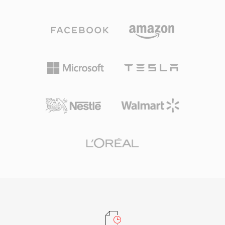
タビリティが必要なユーザーは非可逆ファイルだ
ラックを完全なタイムコードサポート付きで処理
けを持ち歩き、アーカイブ品質が必要な場合は両
し、放送や映画プロジェクトの信頼性の高い伝送
方を保持します。コーデックは8ビットから32ビ
手段となっています。メタデータ保存への体系的
ット整数および32ビット浮動小数点のPCMオー
なアプローチにより、トランジション、キーフレ
ディオを処理し、サンプルレートは最大768 kHz
ーム、クリップ間の関係がアプリケーション間の
まで対応 — DSDコンテンツにも十分な仕様で、
往復作業を経ても維持され、異なる制作プラット
WavPack 5でDSDサポートが追加されました。
フォーム間でのコラボレーション時の再作業や手
純粋なロスレスモードでの圧縮率は通常元のサイ
動での再構築を削減します。
ズの40から55%に達し、FLACと競合し、特定の
素材ではわずかに上回ることもあります。後のバ
ージョンでのマルチコアエンコーディングによ
り、最新ハードウェアでの処理が大幅に高速化さ
れました。オープンソースライブラリはBSDラ
イセンスの下で提供され、foobar2000、VLC、
FFmpegなど多数のツールに統合されています。
WavPackはまたAPEv2タグ、埋め込みキューシ