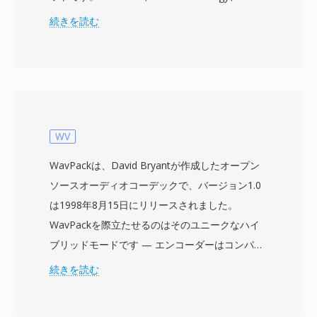
Adobe Systemsを含むコンソーシアムによって
続きを読む
開発され、現在はAdvanced Media Workflow
Association (AMWA) が管理しています。1998年
に初めてリリースされたAAFは、音声や映像のエ
ッセンスデータだけでなく、編集上の決定、エフ
ェクトパラメータ、トランジション、タイムライ
ン構造も保持する豊富なメタデータフレームワー
WV
クを提供します。これにより、プロジェクトが異
WavPackは、David Bryantが作成したオープン
なる編集システム間を移動する際に、より単純な
ソースオーディオコーデックで、バージョン1.0
フォーマットでは失われてしまう複雑な構成情報
は1998年8月15日にリリースされました。
を保持する必要があるポストプロダクションワー
WavPackを際立たせるのはそのユニークなハイ
クフローで特に価値があります。AAFは埋め込み
ブリッドモードです — エンコーダーはコンパク
メディアと参照メディアの両方をサポートし、す
トな非可逆ファイルと、組み合わせると元の
続きを読む
べてを単一ファイルにまとめるか、リンク参照で
PCMストリームをビット単位で完全に再構築す
外部メディアを保持するかを編集者が柔軟に選択
る別の補正ファイルを同時に生成できます。ポー
できます。複数のビデオトラックとオーディオト