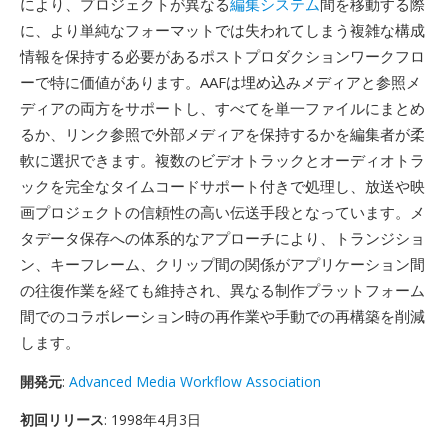
により、プロジェクトが異なる
編集システム
間を移動する際
に、より単純なフォーマットでは失われてしまう複雑な構成
情報を保持する必要があるポストプロダクションワークフロ
ーで特に価値があります。AAFは埋め込みメディアと参照メ
ディアの両方をサポートし、すべてを単一ファイルにまとめ
るか、リンク参照で外部メディアを保持するかを編集者が柔
軟に選択できます。複数のビデオトラックとオーディオトラ
ックを完全なタイムコードサポート付きで処理し、放送や映
画プロジェクトの信頼性の高い伝送手段となっています。メ
タデータ保存への体系的なアプローチにより、トランジショ
ン、キーフレーム、クリップ間の関係がアプリケーション間
の往復作業を経ても維持され、異なる制作プラットフォーム
間でのコラボレーション時の再作業や手動での再構築を削減
します。
開発元
:
Advanced Media Workflow Association
初回リリース
: 1998年4月3日