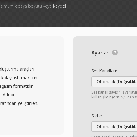
aksimum dosya boyutu veya
Kaydol
Ayarlar
luşturma araçları
Ses Kanalları:
 kolaylaştırmak için
Otomatik (Değişiklik
ğişim formatıdır.
Ses kanalı sayısını ayarla
ve Adobe
kullanışlıdır (örn. 5,1'den 
fından geliştirilen
ow Association (AMWA)
Sıklık:
998&#039;de yayımlanan
Otomatik (Değişiklik
ynı zamanda editoryal