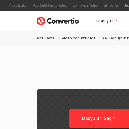
Video Editor
Add Subtitles to Video
Compress Video
GIF Editor
Te
Dönüştür
Ana Sayfa
Video dönüştürücü
AAF Dönüştürü
Dosyaları Seçin