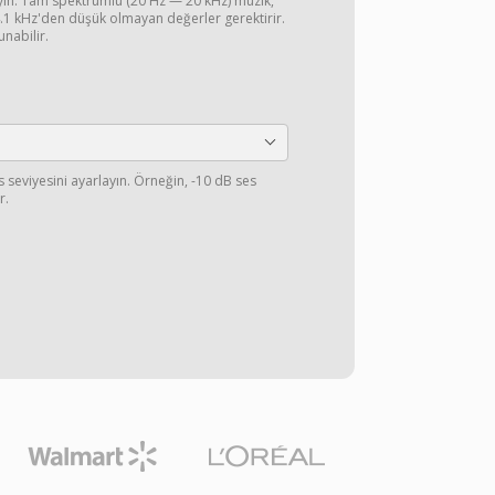
ayın. Tam spektrumlu (20 Hz — 20 kHz) müzik,
44.1 kHz'den düşük olmayan değerler gerektirir.
unabilir.
s seviyesini ayarlayın. Örneğin, -10 dB ses
r.