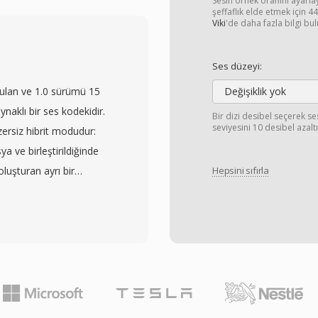
ve zaman çizelgesi
Sesin örnek oranını ayarl
şeffaflık elde etmek için 
 çerçevesi sunar. Bu
Viki
'de daha fazla bilgi bul
rasında taşındığı ve daha
syon bilgilerini
Ses düzeyi:
arında özellikle
ulan ve 1.0 sürümü 15
Değişiklik yok
anslı medyayı
aklı bir ses kodekidir.
Bir dizi desibel seçerek se
dosyada birleştirme veya
seviyesini 10 desibel azaltı
ersiz hibrit modudur:
a esnekliği sağlar.
a ve birleştirildiğinde
 fazla video ve ses
oluşturan ayrı bir
Hepsini sıfırla
in güvenilir bir araç
ihtiyaç duyan kullanıcılar
yapılandırılmış yaklaşım,
isteyenler her ikisini de
rinin farklı prodüksiyon
ve 32 bit kayan noktaya
alar arası gidiş-dönüş
nekleme hızlarıyla işler
çalışma ile manuel
içeriği de dahil olmak
af kayıpsız modda
utun yüzde 40 ila