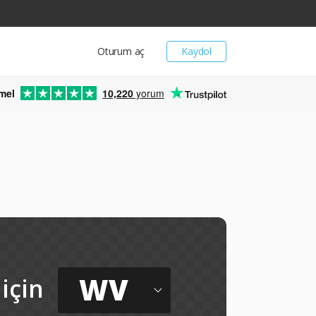
Oturum aç
Kaydol
mel
10,220
yorum
WV
için