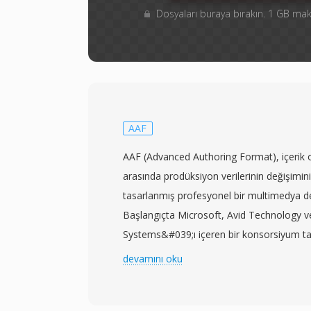
Dosyaları buraya bırakın. 1 GB m
AAF
AAF (Advanced Authoring Format), içerik o
arasında prodüksiyon verilerinin değişimini
tasarlanmış profesyonel bir multimedya de
Başlangıçta Microsoft, Avid Technology 
Systems&#039;ı içeren bir konsorsiyum tara
format, şu anda Advanced Media Workfl
devamını oku
tarafından yönetilmektedir. İlk olarak 1
AAF, yalnızca ses ve video özünü değil, a