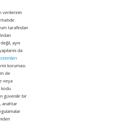
 verilerinin
matıdır.
yum tarafından
ından
değil, aynı
apılarını da
istemleri
rini koruması
hem de
me veya
n kodu
n güvenilir bir
n, anahtar
 uygulamalar
niden