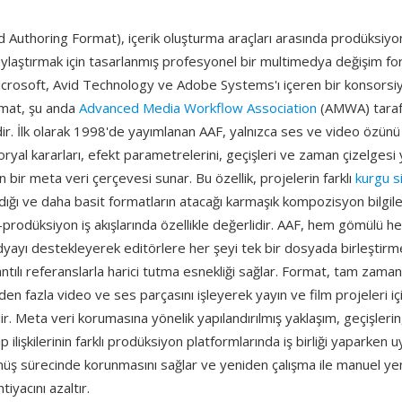
Authoring Format), içerik oluşturma araçları arasında prodüksiyon
aylaştırmak için tasarlanmış profesyonel bir multimedya değişim for
icrosoft, Avid Technology ve Adobe Systems'ı içeren bir konsorsi
ormat, şu anda
Advanced Media Workflow Association
(AMWA) taraf
r. İlk olarak 1998'de yayımlanan AAF, yalnızca ses ve video özünü 
yal kararları, efekt parametrelerini, geçişleri ve zaman çizelgesi y
 bir meta veri çerçevesi sunar. Bu özellik, projelerin farklı
kurgu s
dığı ve daha basit formatların atacağı karmaşık kompozisyon bilgile
prodüksiyon iş akışlarında özellikle değerlidir. AAF, hem gömülü 
dyayı destekleyerek editörlere her şeyi tek bir dosyada birleştir
tılı referanslarla harici tutma esnekliği sağlar. Format, tam zama
den fazla video ve ses parçasını işleyerek yayın ve film projeleri içi
lir. Meta veri korumasına yönelik yapılandırılmış yaklaşım, geçişleri
ip ilişkilerinin farklı prodüksiyon platformlarında iş birliği yaparken
önüş sürecinde korunmasını sağlar ve yeniden çalışma ile manuel ye
tiyacını azaltır.