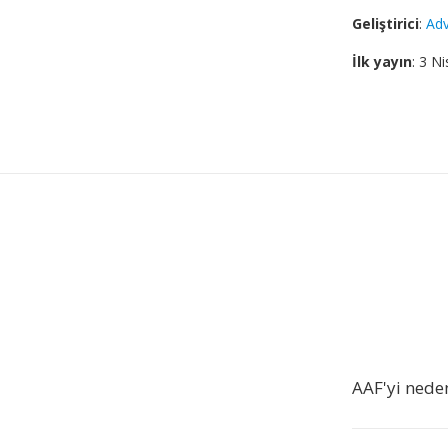
Geliştirici
:
Adv
İlk yayın
: 3 N
AAF'yi nede