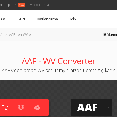
xt to Speech
Video Translator
OCR
API
Fiyatlandırma
Help
Mükem
cü
AAF'den WV'e
AAF - WV Converter
AAF videolardan WV sesi tarayıcınızda ücretsiz çıkarın
AAF