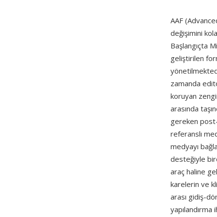
AAF (Advanced 
değişimini kol
Başlangıçta M
geliştirilen f
yönetilmektedi
zamanda editor
koruyan zengin
arasında taşın
gereken post-
referanslı me
medyayı bağlan
desteğiyle bir
araç haline ge
karelerin ve kl
arası gidiş-d
yapılandırma ih