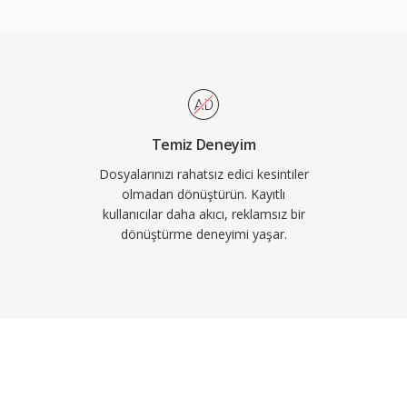
 ve belirli
 Sonraki sürümlerde çok
lemeyi önemli ölçüde
ansı altında dağıtılır ve
başka araca entegre
i, gömülü cue
Temiz Deneyim
ılığıyla zengin üst veri
Dosyalarınızı rahatsız edici kesintiler
inin bile organizasyon
olmadan dönüştürün. Kayıtlı
kullanıcılar daha akıcı, reklamsız bir
dönüştürme deneyimi yaşar.