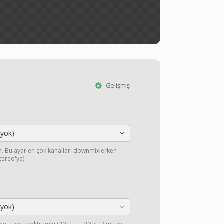
Gelişmiş
 yok)
yın. Bu ayar en çok kanalları downmixlerken
stereo'ya).
 yok)