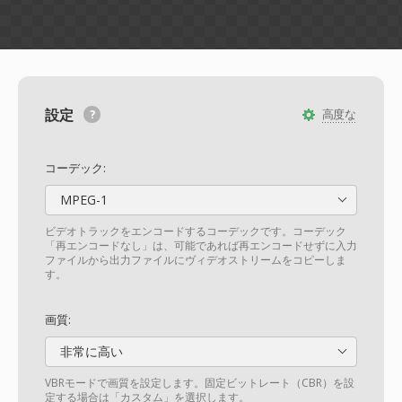
設定
高度な
コーデック:
MPEG-1
ビデオトラックをエンコードするコーデックです。コーデック
「再エンコードなし」は、可能であれば再エンコードせずに入力
ファイルから出力ファイルにヴィデオストリームをコピーしま
す。
画質:
非常に高い
VBRモードで画質を設定します。固定ビットレート（CBR）を設
定する場合は「カスタム」を選択します。