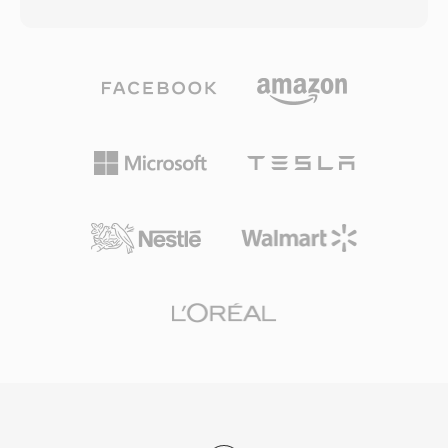
のビデオと1本以上のオーディオエレメンタリス
し、初期の仕様には、古い実装での2 GBファイ
トリームを同期タイムスタンプ付きの統一バイト
ルサイズ上限や、可変フレームレートや高度な字
ストリームに多重化したMPEGプログラムストリ
幕フォーマットのネイティブサポートがないなど
ームが含まれています。このフォーマットは、
の制限がありました。OpenDML拡張 (AVI 2.0)
Video CDのリッピングやDVDの抽出からハード
により、ファイルが元の境界を超えることが可能
ウェアエンコーダカードを使用したデジタルTV
になり、サイズ制限が解消されました。数十年の
録画まで、1990年代から2000年代にかけてパー
歴史がありながらも、AVIは最も普遍的に認知さ
ソナルコンピュータでのデジタルビデオ保存に広
れたマルチメディアフォーマットの一つであり、
く使用されました。MPEG-1圧縮を使用する
すべての主要オペレーティングシステムのメディ
MPGファイルは通常、352x240 (NTSC) または
アプレーヤーや編集ツールで広くサポートされ続
352x288 (PAL) の映像を約1.5 Mbpsのビットレ
けています。
ートで含み、MPEG-2エンコードのMPGファイ
ルはフルHDまでのより高い解像度をサポートし
ます。プログラムストリーム構造は比較的信頼性
の高いストレージメディアを前提としており、放
送向けに設計されたトランスポートストリームと