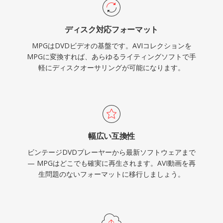
は異なり、エラー回復パケットのオーバーヘッド
なしに効率的なファイルベース再生を実現しま
ディスク対応フォーマット
す。幅広い互換性がこのフォーマットの永続的な
MPGはDVDビデオの基盤です。AVIコレクションを
強みの一つであり、すべてのオペレーティングシ
MPGに変換すれば、あらゆるライティングソフトで手
ステムの事実上すべてのメディアプレーヤーが追
軽にディスクオーサリングが可能になります。
加のコーデックインストールなしにこれらのファ
イルをデコードできます。MPGは、アーカイブ
された動画コンテンツ、監視録画、レガシーなデ
ジタルビデオワークフローで引き続き見られま
す。
幅広い互換性
ビンテージDVDプレーヤーから最新ソフトウェアまで
— MPGはどこでも確実に再生されます。AVI動画を再
生問題のないフォーマットに移行しましょう。