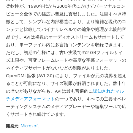
柔軟性が、1990年代から2000年代にかけてパーソナルコン
ピュータ全体での幅広い普及に貢献しました。注目すべき特
徴として、シンプルな内部構造により、より複雑な現代のコ
ンテナと比較してバイナリレベルでの編集や処理が比較的容
易です。AVIは複数のオーディオストリームもサポートして
おり、単一ファイル内に多言語コンテンツを収録できます。
ただし、初期の仕様には、古い実装での2 GBファイルサイ
ズ上限や、可変フレームレートや高度な字幕フォーマットの
ネイティブサポートがないなどの制限がありました。
OpenDML拡張 (AVI 2.0) により、ファイルが元の境界を超え
ることが可能になり、サイズ制限が解消されました。数十年
の歴史がありながらも、AVIは最も普遍的に
認知されたマル
チメディアフォーマット
の一つであり、すべての主要オペレ
ーティングシステムのメディアプレーヤーや編集ツールで広
くサポートされ続けています。
開発元
:
Microsoft