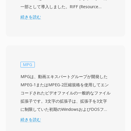
一部として導入しました。RIFF (Resource
Interchange File Format) 構造を基盤とし、AVI
続きを読む
は音声と映像のデータを交互のチャンクでインタ
ーリーブし、高度なストリーム管理を必要とせず
に同期再生を可能にします。コーデック非依存の
フォーマットであり、初期のCinepakやIndeoか
ら最新のDivX、Xvid、H.264ストリームに至るま
で、事実上あらゆるコーデックで圧縮された映像
MPG
を格納できます。この柔軟性が、1990年代から
MPGは、動画エキスパートグループが開発した
2000年代にかけてパーソナルコンピュータ全体
MPEG-1またはMPEG-2圧縮規格を使用してエン
での幅広い普及に貢献しました。注目すべき特徴
コードされたビデオファイルの一般的なファイル
として、シンプルな内部構造により、より複雑な
拡張子です。3文字の拡張子は、拡張子を3文字
現代のコンテナと比較してバイナリレベルでの編
に制限していた初期のWindowsおよびDOSファ
集や処理が比較的容易です。AVIは複数のオーデ
イルシステムに由来し、より長いMPEGという名
続きを読む
ィオストリームもサポートしており、単一ファイ
称の略称を提供します。MPGファイルには、1本
ル内に多言語コンテンツを収録できます。ただ