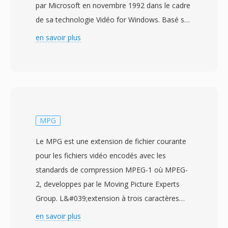
par Microsoft en novembre 1992 dans le cadre
de sa technologie Vidéo for Windows. Basé sûr
la structuré RIFF (Resource Interchange File
en savoir plus
Format), l&#039;AVI entrelace les données
audio et vidéo en blocs alternes, permettant
une lecture synchronisee sans nécessiter de
gestion de flux sophistiquee. Le format est
agnostique en matière de codec, ce qui signifie
qu&#039;il peut contenir de la vidéo
MPG
compressée avec pratiquement
Le MPG est une extension de fichier courante
n&#039;importé quel codec, dès premiers
pour les fichiers vidéo encodés avec les
Cinepak et Indeo àux flux DivX, Xvid et H.264
standards de compression MPEG-1 où MPEG-
modernes. Cette flexibilité à contribue à une
2, developpes par le Moving Picture Experts
adoption massive sûr les ordinateurs
Group. L&#039;extension à trois caractères
personnels tout au long dès années 1990 et
provient dès premiers systèmes de fichiers
en savoir plus
2000. Une caractéristique notable est une
Windows et DOS qui limitaient les extensions à