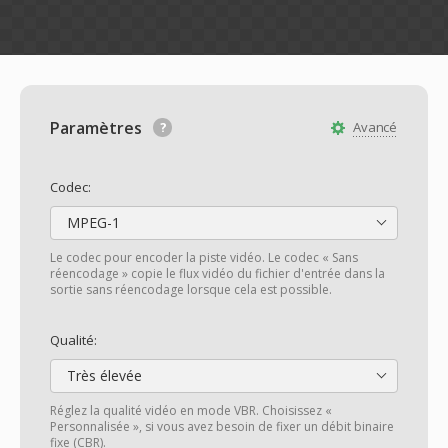
Paramètres
Avancé
Codec:
MPEG-1
Le codec pour encoder la piste vidéo. Le codec « Sans
réencodage » copie le flux vidéo du fichier d'entrée dans la
sortie sans réencodage lorsque cela est possible.
Qualité:
Très élevée
Réglez la qualité vidéo en mode VBR. Choisissez «
Personnalisée », si vous avez besoin de fixer un débit binaire
fixe (CBR).