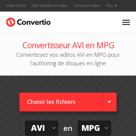
Video Editor
Add Subtitles to Video
Compress Video
Plus
Convertisseur AVI en MPG
Convertissez vos vidéos AVI en MPG pour
l'authoring de disques en ligne
Choisir les fichiers
AVI
MPG
en