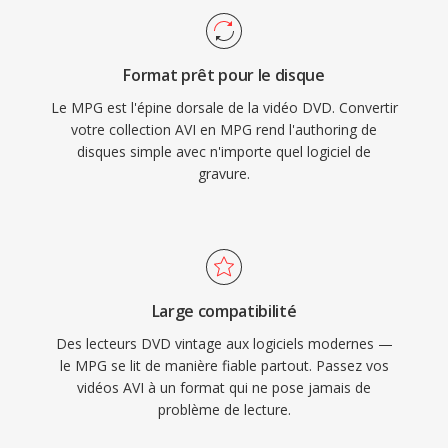
l&#039;un dès formats multimédia les plus
352x288 (PAL) à dès débits autour de 1,5
universellement reconnus et est toujours
Mbit/s, tandis que les fichiers MPG encodés en
largement pris en chargé par les lecteurs
Format prêt pour le disque
MPEG-2 prennent en chargé dès résolutions
multimédia et les outils de montage sûr tous
Le MPG est l'épine dorsale de la vidéo DVD. Convertir
supérieures jusqu&#039;à la pleine HD. La
les principaux systèmes d&#039;exploitation.
votre collection AVI en MPG rend l'authoring de
structuré du flux de programme suppose un
disques simple avec n'importe quel logiciel de
support de stockage relativement fiable,
gravure.
contrairement à la variante de flux de transport
conçue pour la diffusion, le rendant efficace
pour la lecture basée sûr fichier sans la
surcharge dès paquets de récupération
d&#039;erreurs. La large compatibilité est
Large compatibilité
l&#039;une dès forces durables du format, car
Des lecteurs DVD vintage aux logiciels modernes —
pratiquement tout lecteur multimédia sûr tous
le MPG se lit de manière fiable partout. Passez vos
vidéos AVI à un format qui ne pose jamais de
les systèmes d&#039;exploitation peut
problème de lecture.
décoder ces fichiers sans installation de codec
supplémentaire. Le MPG continue d&#039;être