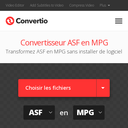
Video Editor
Add Subtitles to Video
Compress Video
Plus
Convertisseur ASF en MPG
Transformez ASF en MPG sans installer de logiciel
Choisir les fichiers
ASF
MPG
en