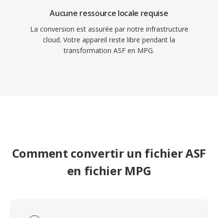
enregistrements de surveillance et les flux de
Aucune ressource locale requise
travail de vidéo numérique anciens.
La conversion est assurée par notre infrastructure
cloud. Votre appareil reste libre pendant la
transformation ASF en MPG.
Comment convertir un fichier ASF
en fichier MPG