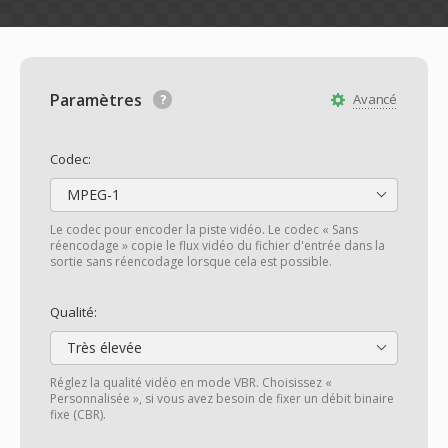
Paramètres
Avancé
Codec:
MPEG-1
Le codec pour encoder la piste vidéo. Le codec « Sans
réencodage » copie le flux vidéo du fichier d'entrée dans la
sortie sans réencodage lorsque cela est possible.
Qualité:
Très élevée
Réglez la qualité vidéo en mode VBR. Choisissez «
Personnalisée », si vous avez besoin de fixer un débit binaire
fixe (CBR).